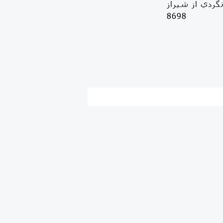
🏕 و ايرانگردي از شيراز
8698