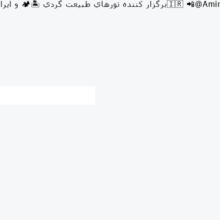
برگزار كننده تورهاي طبيعت گردي 🏝🇮🇷 📲@Amirabbas_toofun 📞 0917 715