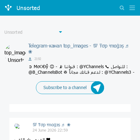
Unsorted
Telegram-канал top_images - 💯 ₸σp ᶤmαġзṣ ♬
❀
2192
➲ MσOĐẙ 😊 - 📡 قنواتنا : @YChannels 📞 للتواصل :
@B_ChannelsBot ♽ لدعم قناتك مجاناً : @YChannels3 -
Subscribe to a channel
💯 ₸σp ᶤmαġзṣ ♬ ❀
24 June 2026 22:59
الف مبروك اللقب ❤