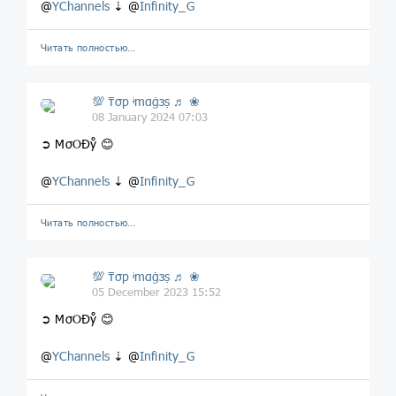
@
YChannels
⇣ @
Infinity_G
Читать полностью…
💯 ₸σp ᶤmαġзṣ ♬ ❀
08 January 2024 07:03
➲ MσOĐẙ 😊
@
YChannels
⇣ @
Infinity_G
Читать полностью…
💯 ₸σp ᶤmαġзṣ ♬ ❀
05 December 2023 15:52
➲ MσOĐẙ 😊
@
YChannels
⇣ @
Infinity_G