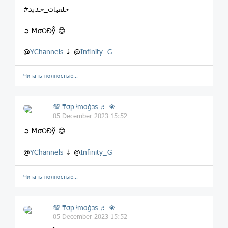
#خلفيات_جديد
➲ MσOĐẙ 😊
@
YChannels
⇣ @
Infinity_G
Читать полностью…
💯 ₸σp ᶤmαġзṣ ♬ ❀
05 December 2023 15:52
➲ MσOĐẙ 😊
@
YChannels
⇣ @
Infinity_G
Читать полностью…
💯 ₸σp ᶤmαġзṣ ♬ ❀
05 December 2023 15:52