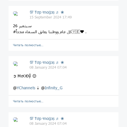
💯 ₸σp ᶤmαġзṣ ♬ ❀
15 September 2024 17:49
26 سبتمبر
#كل عام ووطننا يعانق السماء مجداً🇾🇪❤️ .
Читать полностью…
💯 ₸σp ᶤmαġзṣ ♬ ❀
08 January 2024 07:04
➲ MσOĐẙ 😊
@
YChannels
⇣ @
Infinity_G
Читать полностью…
💯 ₸σp ᶤmαġзṣ ♬ ❀
08 January 2024 07:04