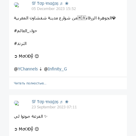
💯 ₸σp ᶤmαġзṣ ♬ ❀
05 December 2023 15:52
من شوارع مدينة شفشاون المغربية🇲🇦الجوهرة الزرقاء💎
#حول_العالم
#الترند
➲ MσOĐẙ 😊
@
YChannels
⇣ @
Infinity_G
Читать полностью…
💯 ₸σp ᶤmαġзṣ ♬ ❀
23 September 2023 07:11
الفزعة صوتوا لي ✨
➲ MσOĐẙ 😊