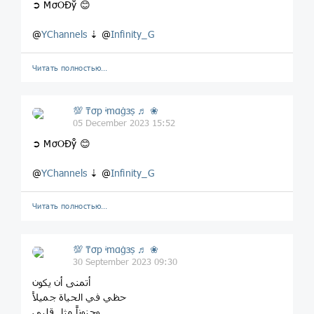
➲ MσOĐẙ 😊
@
YChannels
⇣ @
Infinity_G
Читать полностью…
💯 ₸σp ᶤmαġзṣ ♬ ❀
05 December 2023 15:52
➲ MσOĐẙ 😊
@
YChannels
⇣ @
Infinity_G
Читать полностью…
💯 ₸σp ᶤmαġзṣ ♬ ❀
30 September 2023 09:30
أتمنى أن يكون
حظي في الحياة جميلاً
وحنوناً مثل قلبي