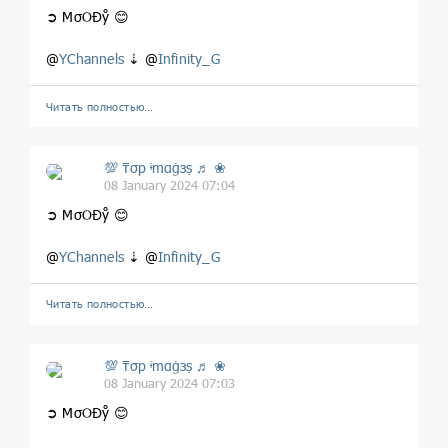
➲ MσOĐẙ 😊
@
YChannels
⇣ @
Infinity_G
Читать полностью…
💯 ₸σp ᶤmαġзṣ ♬ ❀
08 January 2024 07:04
➲ MσOĐẙ 😊
@
YChannels
⇣ @
Infinity_G
Читать полностью…
💯 ₸σp ᶤmαġзṣ ♬ ❀
08 January 2024 07:03
➲ MσOĐẙ 😊