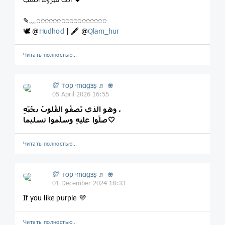
✎﹏◌◌◌◌◌◌◌◌◌◌◌◌◌◌◌◌◌
🕊 @
Hudhod
| 🖋 @
Qlam_hur
Читать полностью…
💯 ₸σp ᶤmαġзṣ ♬ ❀
05 April 2026 16:55
وهو الذي تَصفُو القُلوبُ بحُبّهِ ،
صلّوا عليهِ وسلّموا تسليما🤍
Читать полностью…
💯 ₸σp ᶤmαġзṣ ♬ ❀
01 December 2024 18:33
If you like purple 💜
Читать полностью…