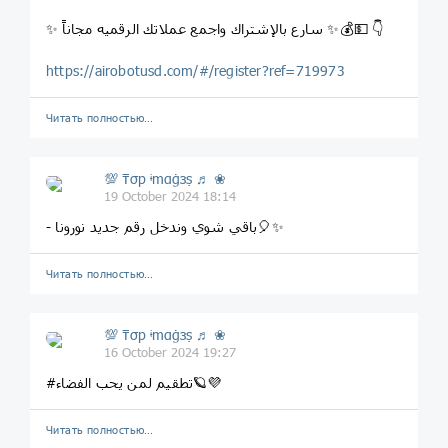
✨ سارع بالإشتراك واجمع عملاتك الرقميه مجاناً ✨💰💵 👇
https://airobotusd.com/#/register?ref=719973
Читать полностью…
💯 ₸σp ᶤmαġзṣ ♬ ❀
19 October 2024 18:14
- باقي شوي وندخل رقم جديد نورونا🎈✨
Читать полностью…
💯 ₸σp ᶤmαġзṣ ♬ ❀
16 October 2024 19:27
#تطقيم لمن يحب الفضاء🪐💜
Читать полностью…