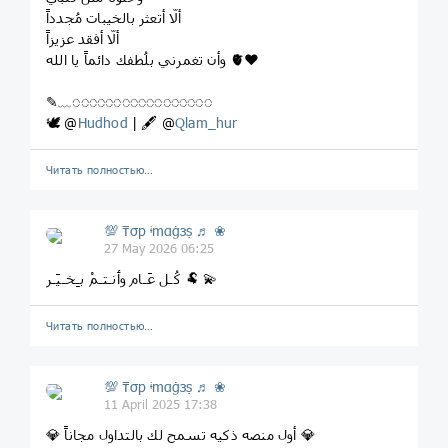
ألّا أتعثر بالخيبات مُجدداً
ألّا أفقد عزيزاً
وأن تغمرني بلُطفك دائماً يا الله 🫀❤️
✎﹏◌◌◌◌◌◌◌◌◌◌◌◌◌◌◌◌◌
🕊 @
Hudhod
| 🖋 @
Qlam_hur
Читать полностью…
💯 ₸σp ᶤmαġзṣ ♬ ❀
27 May 2026 06:25
كُـل عَـام وٲنـتـمْ بـِخـيَـر 🐏 💫
Читать полностью…
💯 ₸σp ᶤmαġзṣ ♬ ❀
11 April 2025 17:38
💎 أول منصه ذكيه تسمح لك بالتداول مجاناً 💎