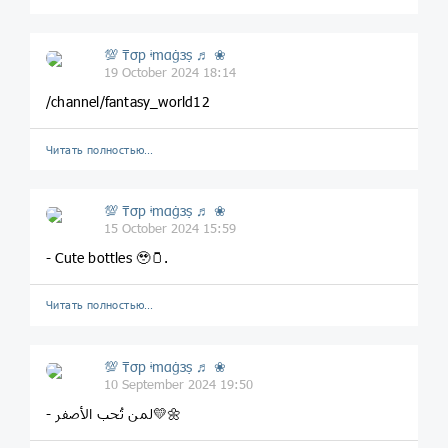
💯 ₸σp ᶤmαġзṣ ♬ ❀
19 October 2024 18:14
/channel/fantasy_world12
Читать полностью…
💯 ₸σp ᶤmαġзṣ ♬ ❀
15 October 2024 15:59
- Cute bottles 🥹🫙.
Читать полностью…
💯 ₸σp ᶤmαġзṣ ♬ ❀
10 September 2024 19:50
- لمن تُحب الأصفر💛🌼