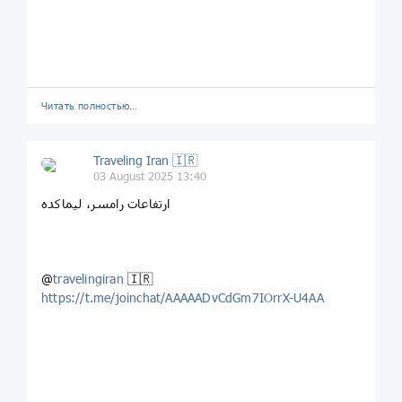
Читать полностью…
Traveling Iran 🇮🇷
03 August 2025 13:40
ارتفاعات رامسر، لیماکده
@
travelingiran
🇮🇷
https://t.me/joinchat/AAAAADvCdGm7IOrrX-U4AA