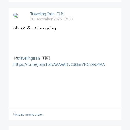
Traveling Iran 🇮🇷
30 December 2025 17:38
زیبایی ببینید ، گیلان جان
@
travelingiran
🇮🇷
https://t.me/joinchat/AAAAADvCdGm7IOrrX-U4AA
Читать полностью…