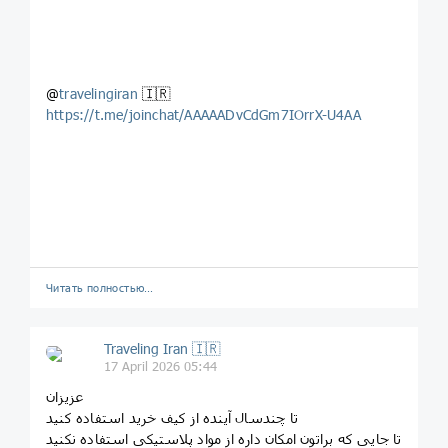
@
travelingiran
🇮🇷
https://t.me/joinchat/AAAAADvCdGm7IOrrX-U4AA
Читать полностью…
Traveling Iran 🇮🇷
17 April 2026 05:44
‏عزیزان
تا چندسال آینده از کیف خرید استفاده کنید
تا جایی که براتون امکان داره از مواد پلاستیکی استفاده نکنید