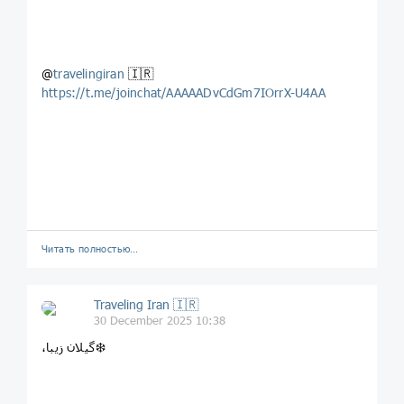
@
travelingiran
🇮🇷
https://t.me/joinchat/AAAAADvCdGm7IOrrX-U4AA
Читать полностью…
Traveling Iran 🇮🇷
30 December 2025 10:38
،گیلان زیبا❄️