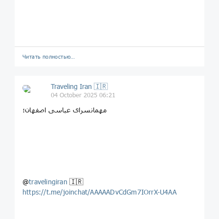
Читать полностью…
Traveling Iran 🇮🇷
04 October 2025 06:21
مهمانسرای عباسی اصفهان؛
@
travelingiran
🇮🇷
https://t.me/joinchat/AAAAADvCdGm7IOrrX-U4AA