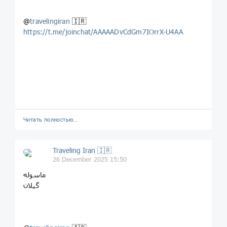
@
travelingiran
🇮🇷
https://t.me/joinchat/AAAAADvCdGm7IOrrX-U4AA
Читать полностью…
Traveling Iran 🇮🇷
26 December 2025 15:50
ماسوله
گیلان