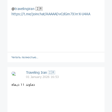
@
travelingiran
🇮🇷
https://t.me/joinchat/AAAAADvCdGm7IOrrX-U4AA
Читать полностью…
Traveling Iran 🇮🇷
01 January 2026 16:53
دماوند ۱۱ دیماه