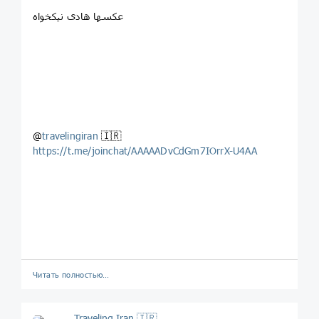
عکسها هادی نیکخواه
@
travelingiran
🇮🇷
https://t.me/joinchat/AAAAADvCdGm7IOrrX-U4AA
Читать полностью…
Traveling Iran 🇮🇷