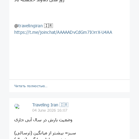
@
travelingiran
🇮🇷
https://t.me/joinchat/AAAAADvCdGm7IOrrX-U4AA
Читать полностью…
Traveling Iran 🇮🇷
04 June 2026 16:07
وضعیت بارش در سال آبی جاری
سبز= بیشتر از میانگین ‌(ترسالی)