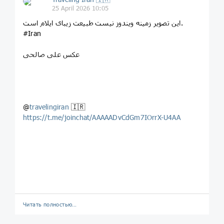
25 April 2026 10:05
‏این تصویر زمینه ویندوز نیست طبیعت زیبای ایلام است.
‎#Iran
عکس علی صالحی
@
travelingiran
🇮🇷
https://t.me/joinchat/AAAAADvCdGm7IOrrX-U4AA
Читать полностью…