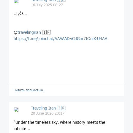
16 July 2025 08:27
مَکُران…
@
travelingiran
🇮🇷
https://t.me/joinchat/AAAAADvCdGm7IOrrX-U4AA
Читать полностью…
Traveling Iran 🇮🇷
20 June 2026 20:17
“Under the timeless sky, where history meets the
infinite…