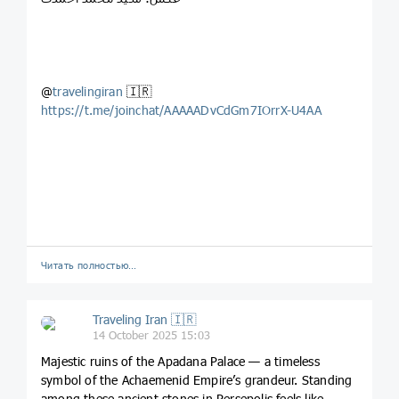
@
travelingiran
🇮🇷
https://t.me/joinchat/AAAAADvCdGm7IOrrX-U4AA
Читать полностью…
Traveling Iran 🇮🇷
14 October 2025 15:03
Majestic ruins of the Apadana Palace — a timeless
symbol of the Achaemenid Empire’s grandeur. Standing
among these ancient stones in Persepolis feels like