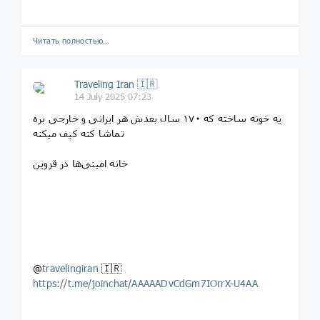
Читать полностью…
Traveling Iran 🇮🇷
14 July 2025 07:23
یه خونه ساخته که ۱۷۰ سال بعدش هر ایرانی و خارجی بره
تماشا کنه کیف میکنه
خانه امینی‌ها در قزوین
@
travelingiran
🇮🇷
https://t.me/joinchat/AAAAADvCdGm7IOrrX-U4AA