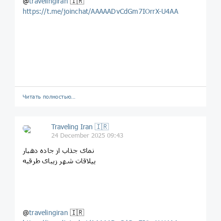
@
travelingiran
🇮🇷
https://t.me/joinchat/AAAAADvCdGm7IOrrX-U4AA
Читать полностью…
Traveling Iran 🇮🇷
24 December 2025 09:43
نمای جذاب از جاده دهبار
ییلاقات شهر زیبای طرقبه
@
travelingiran
🇮🇷