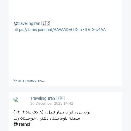
@
travelingiran
🇮🇷
https://t.me/joinchat/AAAAADvCdGm7IOrrX-U4AA
Читать полностью…
Traveling Iran 🇮🇷
30 December 2025 14:42
‏ایرانِ من ، ایرانِ چهار فصل ، (۸ دی ماه ۱۴۰۴)
منطقه بلوط بلند ، دهدز ، خوزستان زیبا
📷 rashidi