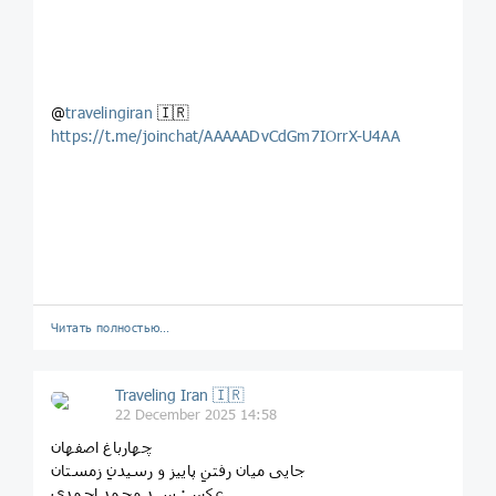
@
travelingiran
🇮🇷
https://t.me/joinchat/AAAAADvCdGm7IOrrX-U4AA
Читать полностью…
Traveling Iran 🇮🇷
22 December 2025 14:58
چهارباغ اصفهان
جایی میان رفتنِ پاییز و رسیدنِ زمستان
عکس: سید محمد احمدی