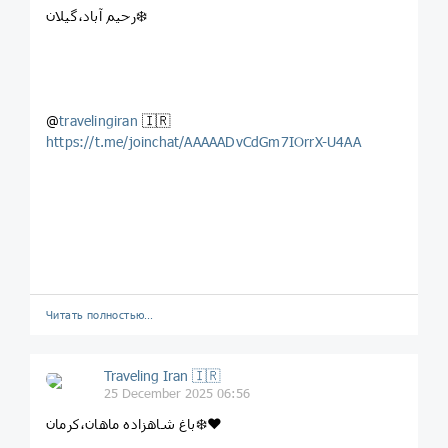
رحیم آباد،گیلان❄️
@
travelingiran
🇮🇷
https://t.me/joinchat/AAAAADvCdGm7IOrrX-U4AA
Читать полностью…
Traveling Iran 🇮🇷
25 December 2025 06:56
باغ شاهزاده ماهان،کرمان❄️♥️