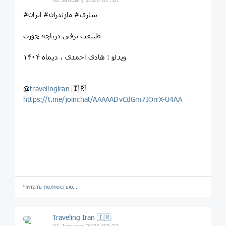
‌‎#ایران ‎#مازندران ‎#ساری
طبیعت برفی دریاچه چورت
ویدئو : هادی احمدی ، دیماه ۱۴۰۴
@
travelingiran
🇮🇷
https://t.me/joinchat/AAAAADvCdGm7IOrrX-U4AA
Читать полностью…
Traveling Iran 🇮🇷