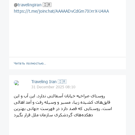
@
travelingiran
🇮🇷
https://t.me/joinchat/AAAAADvCdGm7IOrrX-U4AA
Читать полностью…
Traveling Iran 🇮🇷
31 December 2025 08:10
‏روستای صراخیه خیابان آسفالتی ندارد. این آب و این
قایق‌های کشیده زیبا، مسیر و وسیله رفت و آمد اهالی
است. روستایی که قصد دارد در فهرست جهانی بهترین
دهکده‌های گردشکری سازمان ملل قرار بگیرد