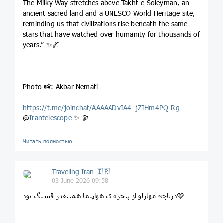
The Milky Way stretches above Takht-e Soleyman, an
ancient sacred land and a UNESCO World Heritage site,
reminding us that civilizations rise beneath the same
stars that have watched over humanity for thousands of
years.” ✨🌌
Photo 📸: Akbar Nemati
https://t.me/joinchat/AAAAADvIA4_jZIHm4PQ-Rg
@
Irantelescope
✨ 🔭
Читать полностью…
Traveling Iran 🇮🇷
03 June 2026 09:58
‏دریاچه مهارلو از پنجره ی هواپیما همینقدر قشنگ بود🩷