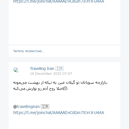
https://t.me/joinchat/AAAAADvCdGm7IOrrX-U4AA
Читать полностью…
Traveling Iran 🇮🇷
16 December 2025 07:07
بازارچه سوباتان تو گیلان عین یه تیکه از بهشت می‌مونه.
اصلا روح آدم رو نوازش می‌کنه🫠
@
travelingiran
🇮🇷
https://t.me/joinchat/AAAAADvCdGm7IOrrX-U4AA