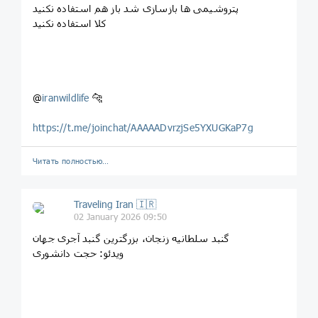
پتروشیمی ها بازسازی شد باز هم استفاده نکنید
کلا استفاده نکنید
@
iranwildlife
🐆
https://t.me/joinchat/AAAAADvrzjSe5YXUGKaP7g
Читать полностью…
Traveling Iran 🇮🇷
02 January 2026 09:50
گنبد سلطانیه زنجان، بزرگترین گنبد آجری جهان
ویدئو: حجت دانشوری