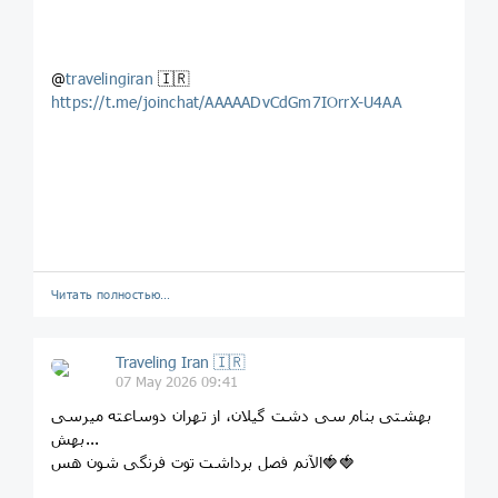
@
travelingiran
🇮🇷
https://t.me/joinchat/AAAAADvCdGm7IOrrX-U4AA
Читать полностью…
Traveling Iran 🇮🇷
07 May 2026 09:41
بهشتی بنام سی دشت گیلان، از تهران دوساعته میرسی
بهش...
الآنم فصل برداشت توت فرنگی شون هس🍓🍓