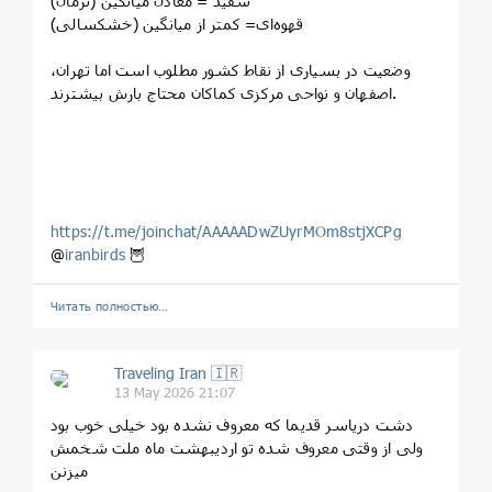
سفید = معادل میانگین (نرمال)
قهوه‌ای= کمتر از میانگین (خشکسالی)
وضعیت در بسیاری از نقاط کشور مطلوب است اما تهران،
اصفهان و نواحی مرکزی کماکان محتاج بارش بیشترند.
https://t.me/joinchat/AAAAADwZUyrMOm8stjXCPg
@
iranbirds
🦉
Читать полностью…
Traveling Iran 🇮🇷
13 May 2026 21:07
دشت دریاسر قدیما که معروف نشده بود خیلی خوب بود
ولی از وقتی معروف شده تو اردیبهشت ماه ملت شخمش
میزنن