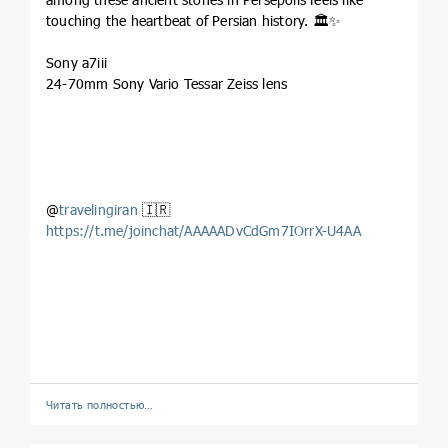
touching the heartbeat of Persian history. 🏛✨
Sony a7iii
24-70mm Sony Vario Tessar Zeiss lens
@
travelingiran
🇮🇷
https://t.me/joinchat/AAAAADvCdGm7IOrrX-U4AA
Читать полностью…