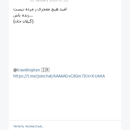
01 January 2026 07:22
امید هیچ معجزی ز مرده نیست
زنده باش...
(گیلان جان)
@
travelingiran
🇮🇷
https://t.me/joinchat/AAAAADvCdGm7IOrrX-U4AA
Читать полностью…