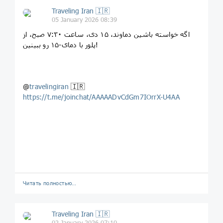
Traveling Iran 🇮🇷
05 January 2026 08:39
‏اگه خواسته باشین دماوند، ۱۵ دی، ساعت ۷:۳۰ صبح، از
پلور با دمای-۱۵ رو ببینین!
@
travelingiran
🇮🇷
https://t.me/joinchat/AAAAADvCdGm7IOrrX-U4AA
Читать полностью…
Traveling Iran 🇮🇷
02 January 2026 07:10