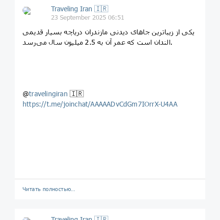
Traveling Iran 🇮🇷
23 September 2025 06:51
یکی از زیباترین جاهای دیدنی مازندران دریاچه بسیار قدیمی
الندان است که عمر آن به 2.5 میلیون سال می‌رسد.
@
travelingiran
🇮🇷
https://t.me/joinchat/AAAAADvCdGm7IOrrX-U4AA
Читать полностью…
Traveling Iran 🇮🇷