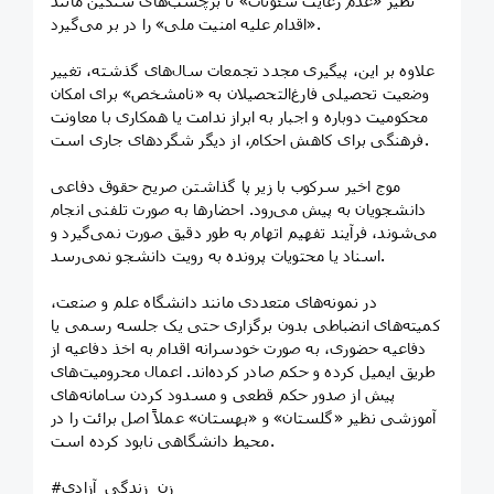
نظیر «عدم رعایت شئونات» تا برچسب‌های سنگین مانند
«اقدام علیه امنیت ملی» را در بر می‌گیرد.
علاوه بر این، پیگیری مجدد تجمعات سال‌های گذشته، تغییر
وضعیت تحصیلی فارغ‌التحصیلان به «نامشخص» برای امکان
محکومیت دوباره و اجبار به ابراز ندامت یا همکاری با معاونت
فرهنگی برای کاهش احکام، از دیگر شگردهای جاری است.
موج اخیر سرکوب با زیر پا گذاشتن صریح حقوق دفاعی
دانشجویان به پیش می‌رود. احضارها به صورت تلفنی انجام
می‌شوند، فرآیند تفهیم اتهام به طور دقیق صورت نمی‌گیرد و
اسناد یا محتویات پرونده به رویت دانشجو نمی‌رسد.
در نمونه‌های متعددی مانند دانشگاه علم و صنعت،
کمیته‌های انضباطی بدون برگزاری حتی یک جلسه رسمی یا
دفاعیه حضوری، به صورت خودسرانه اقدام به اخذ دفاعیه از
طریق ایمیل کرده و حکم صادر کرده‌اند. اعمال محرومیت‌های
پیش از صدور حکم قطعی و مسدود کردن سامانه‌های
آموزشی نظیر «گلستان» و «بهستان» عملاً اصل برائت را در
محیط دانشگاهی نابود کرده است.
#زن_زندگی_آزادی