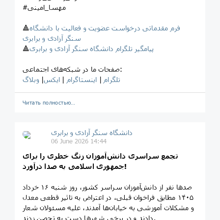
#مهسا_امینی
فرم مقدماتی درخواست عضویت و فعالیت با دانشگاه
🔺
سنگر آزادی و برابری
پیامگیر تلگرام دانشگاه سنگر آزادی و برابری
🔺
صفحات ما در شبکه‌های اجتماعی:
تلگرام
|
اینستاگرام
|
ایکس
|
وبلاگ
Читать полностью…
‎دانشگاه سنگر آزادی و برابری
06 June 2026 14:44
تجمع سراسری دانش‌آموزان زنگ خطری را برای
جمهوری اسلامی به صدا درآورد!
صدها نفر از دانش‌آموزان سراسر کشور، روز شنبه ۱۶ خرداد
۱۴۰۵ مطابق فراخوان قبلی، در اعتراض به تاثیر قطعی معدل
و مشکلات آموزشی به خیابان‌ها آمدند، علیه مسئولان شعار
دادند و در برخی شهرها دست به تحصن زدند.