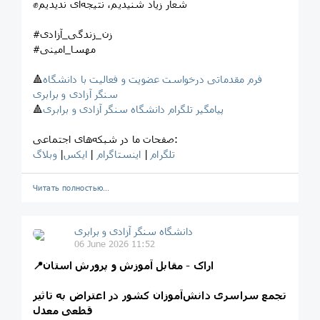
✊شعار زیاد شنیدیم، نتیجه‌ای ندیدیم
#زن_زندگی_آزادی
#مهسا_امینی
فرم مقدماتی درخواست عضویت و فعالیت با دانشگاه
🔺
سنگر آزادی و برابری
پیامگیر تلگرام دانشگاه سنگر آزادی و برابری
🔺
صفحات ما در شبکه‌های اجتماعی:
تلگرام
|
اینستاگرام
|
ایکس
|
وبلاگ
Читать полностью…
‎دانشگاه سنگر آزادی و برابری
06 June 2026 11:52
📍اراک - مقابل آموزش و پرورش استان
تجمع سراسری دانش‌آموزان کشور در اعتراض به تاثیر
قطعی معدل