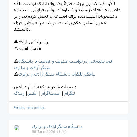
تأکید کرد که این پرونده صرفاً یک روال اداری نیست، بلکه
حاصل تجربه‌های زیسته و فشارهای روانی فراوانی است که
دانشجویان آسیب‌دیده برای افشای آن تحمل کرده‌اند، و بر
همین اساس حکم برائت صادر شده را غیرقابل قبول
دانستند.
#زن_زندگی_آزادی
#مهسا_امینی
فرم مقدماتی درخواست عضویت و فعالیت با دانشگاه
🔺
سنگر آزادی و برابری
پیامگیر تلگرام دانشگاه سنگر آزادی و برابری
🔺
صفحات ما در شبکه‌های اجتماعی:
تلگرام
|
اینستاگرام
|
ایکس
|
وبلاگ
Читать полностью…
‎دانشگاه سنگر آزادی و برابری
30 June 2026 11:10