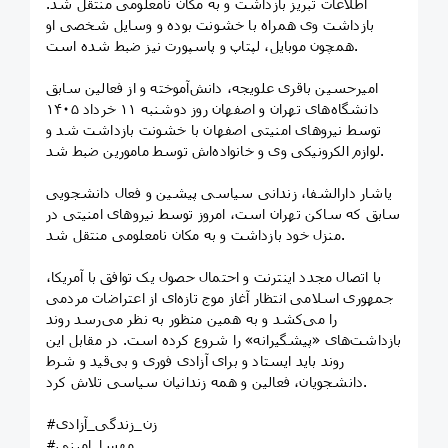
اطلاعات تبریز بازداشت و به مکان نامعلومی منتقل شد.
بازداشت وی همراه با خشونت بوده و وسایل شخصی او
همچون موبایل، لپتاپ و پاسپورت نیز ضبط شده است.
امیرحسین باقری علویجه، دانش‌آموخته و از فعالین سابق
دانشگاه‌های تهران و اصفهان روز دوشنبه ۱۱ خرداد ۱۴۰۵
توسط نیروهای امنیتی اصفهان با خشونت بازداشت شد و
لوازم الکرونیکی وی و خانواده‌اش توسط مامورین ضبط شد.
یاشار دارالشفا، زندانی سیاسی پیشین و فعال دانشجویی
سابق که ساکن تهران است، امروز توسط نیروهای امنیتی در
منزل خود بازداشت و به مکان نامعلومی منتقل شد.
با اتصال مجدد اینترنت و احتمال حصول یک توافق با آمریکا،
جمهوری اسلامی انتظار آغاز موج تازه‌ای از اعتراضات مردمی
را می‌کشد و به همین منظور به نظر می‌رسد روند
بازداشت‌های «پیشگیرانه» را شروع کرده است. در مقابل این
روند باید ایستاد و برای آزادی فوری و بی‌قید و شرط
دانشجویان، فعالین و همه زندانیان سیاسی تلاش کرد.
#زن_زندگی_آزادی
#مهسا_امینی