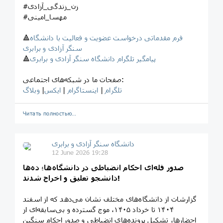
#زن_زندگی_آزادی
#مهسا_امینی
فرم مقدماتی درخواست عضویت و فعالیت با دانشگاه
🔺
سنگر آزادی و برابری
پیامگیر تلگرام دانشگاه سنگر آزادی و برابری
🔺
صفحات ما در شبکه‌های اجتماعی:
تلگرام
|
اینستاگرام
|
ایکس
|
وبلاگ
Читать полностью…
‎دانشگاه سنگر آزادی و برابری
12 June 2026 19:28
صدور فله‌ای احکام انضباطی در دانشگاه‌ها؛ ده‌ها
دانشجو تعلیق و اخراج شدند!
گزارشات از دانشگاه‌های مختلف نشان می‌دهد که از اسفند
۱۴۰۴ تا خرداد ۱۴۰۵، موج گسترده و بی‌سابقه‌ای از
احضارها، تشکیل پرونده‌های انضباطی و صدور احکام سنگین