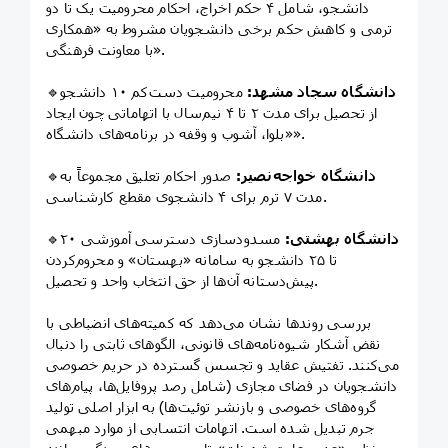
دانشجو، شامل ۴ حکم اخراج، احکام محرومیت یک تا دو
ترمی و کاهش حکم برخی دانشجویان مشروط به «همکاری
با معاونت فرهنگی».
دانشگاه سجاد مشهد:
محرومیت دست‌کم ۱۰ دانشجو
🔹
از تحصیل برای مدت ۲ تا ۴ نیم‌سال با اتهاماتی چون ایجاد
«بلوا، آشوب و وقفه در برنامه‌های دانشگاه».
دانشگاه خواجه‌نصیر:
صدور احکام تعلیق مجموعاً به
🔹
مدت ۷ ترم برای ۴ دانشجوی مقطع کارشناسی.
دانشگاه بهشتی:
مسدودسازی دسترسی آموزشی ۲۰
🔹
تا ۲۵ دانشجو به سامانه «بهستان» و محروم‌کردن
پیش‌دستانه آن‌ها از حق انتخاب واحد و تحصیل.
بررسی روندها نشان می‌دهد که کمیته‌های انضباطی با
نقض آشکار شیوه‌نامه‌های قانونی، الگوهای ثابتی را دنبال
می‌کنند. تفتیش عقاید و تجسس گسترده در حریم خصوصی
دانشجویان در فضای مجازی (شامل رصد پروفایل‌ها، پیام‌های
گروه‌های خصوصی و بازنشر توئیت‌ها) به ابزار اصلی تولید
جرم تبدیل شده است. اتهامات انتسابی از موارد مبهمی