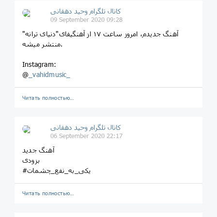
کانال تلگرام وحید دهقانی
09 September 2020 09:28
آهنگ جدیدم، امروز ساعت ۱۷ از آهنگیفای"دنیای ترانه"
منتشر میشه.
Instagram:
@
_vahidmusic_
Читать полностью…
کانال تلگرام وحید دهقانی
06 September 2020 22:17
آهنگ جدید
بزودی
#یکی_به_نفع_چشمات
Читать полностью…