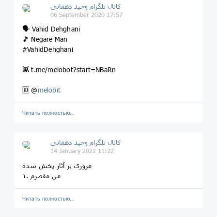
کانال تلگرام وحید دهقانی
06 September 2020 17:57
🗣 Vahid Dehghani
🎵 Negare Man
#VahidDehghani
👾 t.me/melobot?start=NBaRn
🆔 @
melobit
Читать полностью…
کانال تلگرام وحید دهقانی
14 January 2022 11:22
مروری بر آثار پخش شده
۱. من مقصرم
Читать полностью…