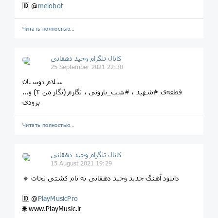
🆔 @
melobot
Читать полностью…
کانال تلگرام وحید دهقانی
25 September 2021 22:30
سلام دوستان
قطعه‌ی #شهید ، #شب_بارونی ، نگارم (نگار من ۲) و...
بزودی
Читать полностью…
کانال تلگرام وحید دهقانی
15 August 2021 19:29
🔸 دانلود آهنگ جدید وحید دهقانی به نام کشتی نجات
🆔 @
PlayMusicPro
🌐 www.PlayMusic.ir