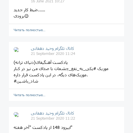
16 June 2021 10:27
ضبط کار جدید......
بزودی😉
Читать полностью…
کانال تلگرام وحید دهقانی
21 September 2020 11:24
پادکست آهنگیفای(دنیای ترانه)
موزیک #یکی_به_نفع_چشمات با صدای من نیز در کنار
موزیک‌های دیگه، در این پادکست قرار داره.
#شاد_باشین
Читать полностью…
کانال تلگرام وحید دهقانی
21 September 2020 11:22
اپیزود 148 از پادکست "آخر هفته"