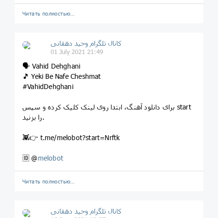
Читать полностью…
کانال تلگرام وحید دهقانی
01 July 2021 21:49
🗣 Vahid Dehghani
🎵 Yeki Be Nafe Cheshmat
#VahidDehghani
برای دانلود آهنگ، ابتدا روی لینک کلیک کرده و سپس start
را بزنید.
👾👉 t.me/melobot?start=Nrftk
🆔 @
melobot
Читать полностью…
کانال تلگرام وحید دهقانی