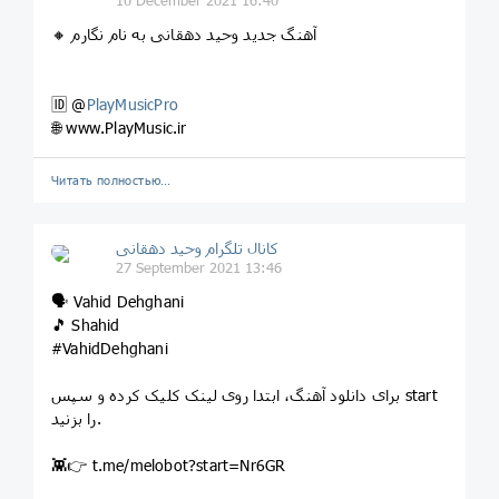
10 December 2021 16:40
🔸 آهنگ جدید وحید دهقانی به نام نگارم
🆔 @
PlayMusicPro
🌐 www.PlayMusic.ir
Читать полностью…
کانال تلگرام وحید دهقانی
27 September 2021 13:46
🗣 Vahid Dehghani
🎵 Shahid
#VahidDehghani
برای دانلود آهنگ، ابتدا روی لینک کلیک کرده و سپس start
را بزنید.
👾👉 t.me/melobot?start=Nr6GR