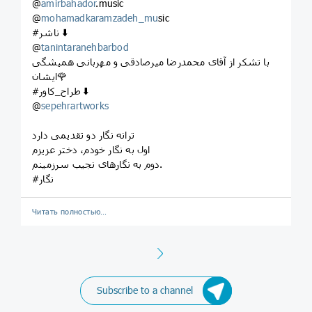
@
amirbahador
.music
@
mohamadkaramzadeh_mu
sic
#ناشر ⬇️
@
tanintaranehbarbod
با تشکر از آقای محمدرضا میرصادقی و مهربانی همیشگی
ایشان🌹
#طراح_کاور ⬇️
@
sepehrartworks
ترانه نگار دو تقدیمی دارد
اول به نگار خودم، دختر عزیزم
دوم به نگارهای نجیب سرزمینم.
#نگار
Читать полностью…
Next
Subscribe to a channel