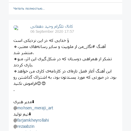
Читать полностью…
کانال تلگرام وحید دهقانی
06 September 2020 17:57
وَ خدایی که در این نزدیکی است
🔹️آهنگ #نگار_من از ملوبیت و سایر رسانه‌های معتبر،
منتشر شد.
🔸️تشکر از همراهی دوستان که در شکل‌گیری این اثر، منو
یاری کردند.
🔹️این آهنگ آغاز فصل تازه‌‌ای در کارنامه‌ی کاری من خواهد
بود. در صورتی که مورد پسندتون بود، به اشتراک گذاشتن رو
فراموش نکنید😊😍
.
مدیر هنری⬇️
@
mohsen_meraji_art
تیم تولید⬇️
@
farjamkheyrollahi
@
rezaabzin