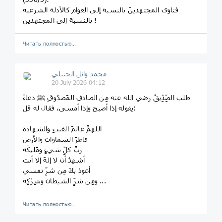
فتاوى المجتهدينَ بالنسبة إلى العوام كالأدلة الشرعية
بالنسبة إلى المجتهدين !
Читать полностью…
محمد وائل الحنبلي
20 July 2026 04:12
طلب الصِّدِّيقُ رضي الله عنه مِن الصادق المَصدُوقِ ﷺ دعاءً
يقوله إذا أصبح وإذا أمسى، فقال له قل:
اللهمَّ عالمَ الغيبِ والشهادة
فاطرَ السماواتِ والأرض
ربَّ كلِّ شيءٍ ومَليكَه
أشهدُ أن لا إلهَ إلا أنت
أعوذ بكَ مِن شرِّ نفسي
ومِن شرِّ الشيطان وشِرْكِه ...
Читать полностью…