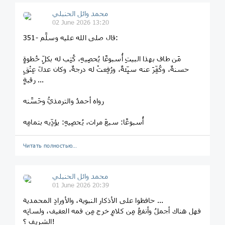
محمد وائل الحنبلي
02 June 2026 13:20
351- قال صلى الله عليه وسلَّم:
مَن طاف بهذا البيتِ أُسبوعًا يُحصِيهِ، كُتِب له بكلِّ خُطوةٍ
حسنةٌ، وكُفِّرَ عنه سيِّئةٌ، ورُفِعتْ له درجةٌ، وكان عدلَ عِتْقِ
رقبةٍ ...
رواه أحمدُ والترمذيُّ وحَسَّنه
أُسبوعًا: سبعَ مرات، يُحصِيهِ: يؤدِّيه بتمامِه
Читать полностью…
محمد وائل الحنبلي
01 June 2026 20:39
حافظوا على الأذكار النبوية، والأورادِ المحمدية ...
فهل هناك أجملُ وأنفعُ مِن كلامٍ خرج مِن فمه العفيف، ولسانِه
الشريف ؟!