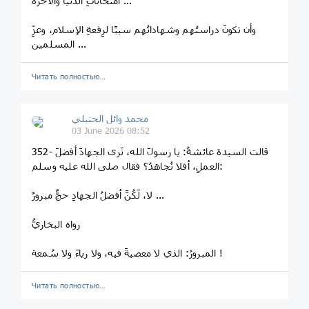
امتحاناتِ الدنيا والآخرة ...
وأن تكونَ دراستُهم وشهاداتُهم سببًا لرِفعةِ الإسلام، وعزِّ
المسلمين ...
Читать полностью…
محمد وائل الحنبلي
03 June 2026 08:52
352- قالت السيدة عائشةُ: يا رسولَ الله، نَرى الجهادَ أفضلَ
العملِ، أفلا نُجاهدُ؟ فقال صلى الله عليه وسلم:
لا، لَكُنَّ أفضلُ الجهادِ حجٌّ مبرورٌ ...
رواه البخاريُّ
المبرورُ: الذي لا معصيةَ فيه، ولا رياءَ ولا سُمعة !
Читать полностью…