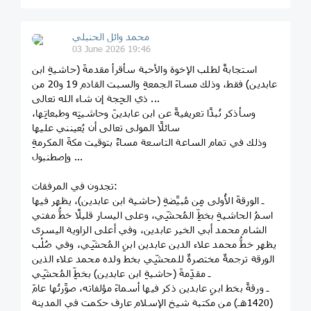
محمد وائل الحنبلي
03 June 2026 19:46
استجابةً لطلب الإخوة والأحبة سأقرأ مقدمةَ (حاشيةِ ابن
عابدين) فقط، وذلك مساءَ الجمعةِ والسبت القادم 19 و20 من
ذي الحِجة إن شاء الله تعالى ...
وسأذكر نُبذًا تعريفيةً عن ابن عابدينَ وحاشيتِه وطبعاتِها،
سائلًا المولى تعالى أن يُعينني عليها
وذلك في تمام الساعة التاسعة مساءً بتوقيت مكةَ المكرمةِ
وإصطنبول ...
تجدون في المرفقات:
ـ الورقةَ الأُولى مِن مُبيَّضةِ (حاشية ابن عابدين)، يظهر فيها
اسمُ الحاشيةِ بخطِّ المُحشِّي، وعلى اليسار قليلًا خطُّ مفتي
الشام محمد أبي الخير عابدين، وفي أعلى الزاوية اليسرى
يظهر خطُّ محمد علاء الدين عابدين ابنِ المُحشِّي، وفي صُلْب
الورقة ترجمةٌ مختصرةٌ للمحشِّي بخط ولده محمد علاء الذين
ـ مقدِّمةَ (حاشيةِ ابن عابدين) بخطِّ المُحشِّي
ـ ورقةً بخط ابنِ عابدين ذكر فيها أسماءَ مؤلفاته، صوَّرتُها عامَ
(1420هـ) من مكتبة شيخ الإسلام عارف حكمت في المدينة