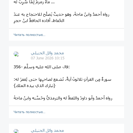
ماءُ زمزمَ لِمَا شُرِبَ له ...
رواه أحمدُ وابنُ ماجهْ، وهو حديثٌ يَصلُح للاحتجاج به عندَ
الحُفاظ، أفاده الحافظُ ابنُ حجرٍ
Читать полностью…
محمد وائل الحنبلي
07 June 2026 10:15
356- قال صلى الله عليه وسلَّم:
سورةٌ مِن القرآنِ ثلاثونَ آيةً، تَشفع لصاحبِها حتى يُغفرَ له:
{تبارك الذي بيده الملك}
رواه أحمدُ وأبو داودَ واللفظُ له والترمذيُّ وحَسَّنه وابنُ ماجهْ
Читать полностью…
محمد وائل الحنبلي