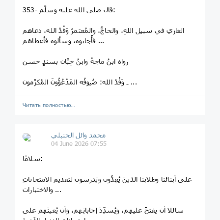
353- قال صلى الله عليه وسلَّم:
الغازي في سبيل اللهِ، والحاجُّ، والمُعتمرُ وَفْدُ الله، دعاهم
فأَجابوه، وسألوه فأعطاهم ...
رواه ابنُ ماجهْ وابنُ حِبَّان بسندٍ حسن
ـ وَفْدُ الله: ضُيوفُه المَدْعُوُّونَ المُكرَّمون ...
Читать полностью…
محمد وائل الحنبلي
04 June 2026 07:55
سلامًا:
على أبنائنا وطلابنا الذينَ يُعِدُّون ويَدرسون لتقديم الامتحاناتِ
والاختبارات ...
سائلًا أن يفتحَ عليهم، ويُسدِّدَ إجاباتِهم، وأن يُعينَهم على