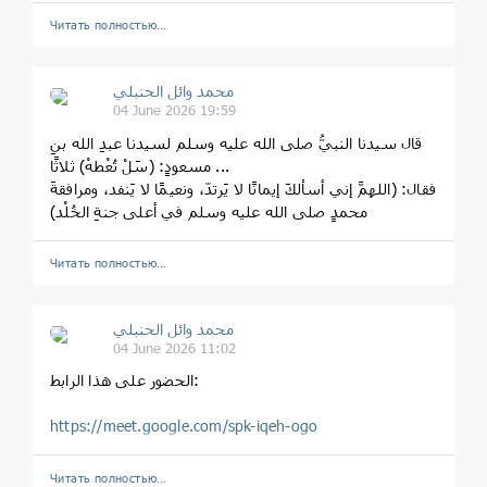
Читать полностью…
محمد وائل الحنبلي
04 June 2026 19:59
قال سيدنا النبيُّ صلى الله عليه وسلم لسيدنا عبدِ الله بنِ
مسعودٍ: (سَلْ تُعْطهْ) ثلاثًا ...
فقال: (اللهمَّ إني أسألكَ إيمانًا لا يَرتدّ، ونعيمًا لا يَنفد، ومرافقةَ
محمدٍ صلى الله عليه وسلم في أعلى جنةِ الخُلْد)
Читать полностью…
محمد وائل الحنبلي
04 June 2026 11:02
الحضور على هذا الرابط:
https://meet.google.com/spk-iqeh-ogo
Читать полностью…