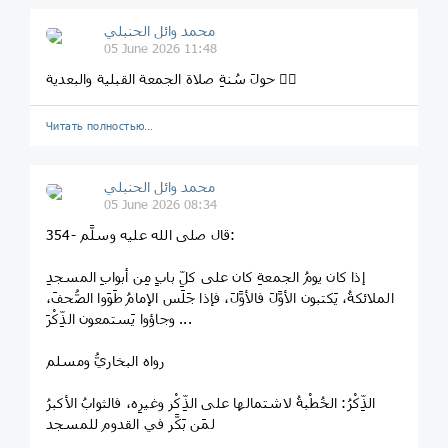
محمد وائل الحنبلي
05 June 2026 11:48
حولَ سُنةِ صلاة الجمعة القبلية والبعدية 👆🏻
Читать полностью…
محمد وائل الحنبلي
05 June 2026 08:34
354- قال صلى الله عليه وسلَّم:
إذا كان يومُ الجمعةِ كان على كلِّ بابٍ مِن أبوابِ المسجدِ
الملائكةُ، يَكتبون الأوَّلَ فالأوَّلَ، فإذا جَلَس الإمامُ طَوَوا الصُّحفَ،
وجاؤوا يَستمعون الذِّكْرَ ...
رواه البخاريُّ ومسلم
الذِّكْرُ: الخُطْبةُ لاشتمالها على الذِّكْر وغيرِه، فالثوابُ الأكبرُ
لمَن بَكَّر في القدوم للمسجد