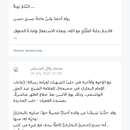
النَّدَمُ توبةٌ ...
رواه أحمدُ وابنُ ماجهْ بسندٍ حسن
فالندمُ بدايةُ الصُّلْحِ مع الله، وبعدَه الاستغفارُ وإعادةُ الحقوق
...
Читать полностью…
محمد وائل الحنبلي
18 July 2026 21:58
مع الإخوة والأحبة في حلبَ الشهباء؛ لقراءة رسالة: (عادات
الإمام البخاري في صحيحه)، للعلامة الشيخ عبد الحق
الهاشمي، وذلك يومَ الاثنين بعدَ صلاةِ الظهر مباشرةً،
بمسجد الغفران - حلب الجديدة
وقد حدَّثنا شيخُنا عن والده أخبارًا عجيبةً حولَ عنايتِه بالبخاريِّ
وحبِّه له، منها:
ـ أنه نسخ (صحيحَ البخاري) كاملًا بيده، مع غيرِه من كتبِ