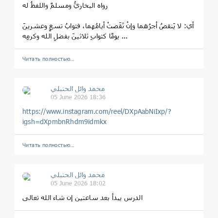
رواه البخاريُّ ومسلمٌ واللفظُ له
أي: لا يَنقصُ أجرُهما وإنْ نَقَصتْ أيامُهما، فثوابُ تسعٍ وعشرينَ
يومًا كثوابِ ثلاثينَ بفضلِ الله وكرمِه ...
Читать полностью…
محمد وائل الحنبلي
05 June 2026 18:36
https://www.instagram.com/reel/DXpAabNiIxp/?
igsh=dXpmbnRhdm9idmkx
Читать полностью…
محمد وائل الحنبلي
05 June 2026 18:02
الدرس يبدأ بعد ساعتين إن شاء الله تعالى