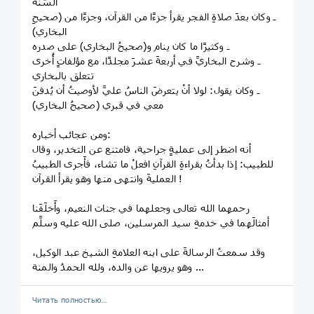
السُّنة
ـ وكان بعدَ صلاةِ الفجر يقرأ جزءًا من القرآن، وجزءًا من (صحيحِ
البخاري)
ـ وكثيرًا ما كان ينام و(صحيحُ البخاري) على صدره
ـ وشرح البخاريَّ في أربعةَ عشرَ مجلدًا، مع مؤلفاتٍ أُخرى
تتعلق بالبخاري
ـ وكان يقول: لولا أنْ يتعرضَ الناسُ عليَّ لأوصيتُ أن يُدفنَ
معي في قبري (صحيحُ البخاري)
ومن عجائب أخباره:
أنه اضطر إلى عمليةٍ جراحية، فامتنع عن التخدير، وقال
للطبيب: إذا بدأتُ بقراءةِ القرآنِ افعلْ ما تشاء، فأَجرى الطبيبُ
العمليةَ وانتهى منها وهو يقرأ القرآن !
رحمهما الله تعالى وجعلهما في جنات النعيم، وأَخلَفَنا
أمثالَهما في خدمةِ سيد المرسلين، صلى الله عليه وسلَّم
وقد سمعتُ الرسالةَ على ابنه العلامةِ الشيخ عبد الوكيل،
وهو يرويها عن والده، ولله الحمدُ والمنة ...
Читать полностью…