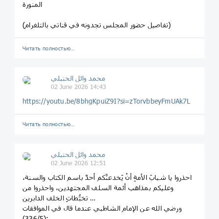
المنورة
(تفاصيل حضور المجلس تجدونه في قناتي بالتلغرام)
Читать полностью…
محمد وائل الحنبلي
02 June 2026 14:43
https://youtu.be/8bhgKpuiZ9I?si=zTorvbbeyFmUAk7L
Читать полностью…
محمد وائل الحنبلي
02 June 2026 12:51
احذروا يا شبابَ الأمةِ أنْ يَخدعنَّكم أحدٌ باسم الكتاب والسنة،
وعليكم بمذاهب أئمة السلف المجتهدين، واحذروا من
تخبُّطاتِ الخلف الدابرين …
ورضي الله عن الإمام الشاطبي عندما قال في الموافقات
(336/5):