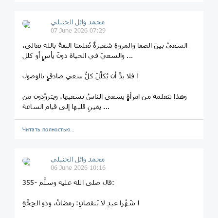
محمد وائل الحنبلي
07 June 2026 07:29
السعيُ بينَ الصفا والمروةِ شعيرةٌ تُعلمنا الثقةَ بالله تعالى،
والسعيَ في الحياة دونَ يأسٍ أو كلل ...
فلا بدَّ أن يُكلَّلَ كلُّ سعيٍ صادقٍ بالوصول !
وهذا نتعلمه من امرأةٍ يسعى الناسُ بسعيها، ويتزوَّدون من
يقينِ قلبها إلى قيام الساعة ...
Читать полностью…
محمد وائل الحنبلي
06 June 2026 10:16
355- قال صلى الله عليه وسلَّم:
شَهْرا عيدٍ لا يَنقصانِ: رمضانُ، وذو الحِجَّةِ !