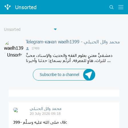
Unsorted
Telegram-канал waelh1399 - محمد وائل الحنبلي
17499
دمشقيٌّ معتنٍ بعلوم الفقه والحديث والإسناد، محبٌّ
للتراث، هاوٍ للمعرفة. أترنَّم بسماع: حدثنا وأخبرنا ...
Subscribe to a channel
محمد وائل الحنبلي
20 July 2026 09:18
399- قال صلى الله عليه وسلَّم: