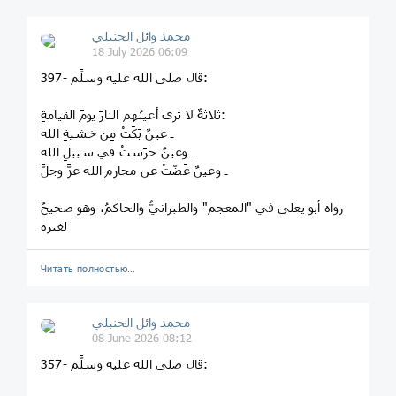
محمد وائل الحنبلي
18 July 2026 06:09
397- قال صلى الله عليه وسلَّم:
ثلاثةٌ لا تَرى أعينُهم النارَ يومَ القيامةِ:
ـ عينٌ بَكَتْ مِن خشيةِ الله
ـ وعينٌ حَرَستْ في سبيلِ الله
ـ وعينٌ غَضَّتْ عن محارم الله عزَّ وجلَّ
رواه أبو يعلى في "المعجم" والطبرانيُّ والحاكمُ، وهو صحيحٌ
لغيره
Читать полностью…
محمد وائل الحنبلي
08 June 2026 08:12
357- قال صلى الله عليه وسلَّم: