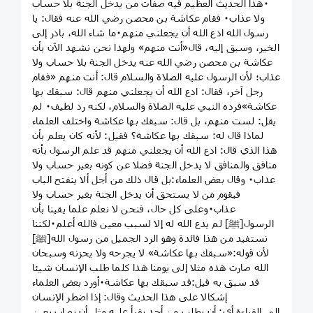
٠هذا الحديث العظيم فيه صفات من يدخل الجنة بلا حساب
ولا عذاب٠ فقام عكاشة بن محصن رضي الله عنه فقال: يا
رسول الله ادع الله أن يجعلني منهم٠ما شاء الله، بادر إلى
الخير، وسبق إليه، قال«أنت منهم» ولهذا نحن نشهد الآن بأن
عكاشة بن محصن رضي الله عنه يدخل الجنة بلا حساب ولا
عذاب؛ لأن الرسول عليه الصلاة والسلام قال: أنت منهم «فقام
رجل آخر، فقال: ادع الله أن يجعلني منهم قال: سبقك بها
عكاشة»فرده النبي عليه الصلاة والسلام، لكنه رد لطيف٠ لم
يقل: لست منهم، بل قال: سبقك بها عكاشة واختلف العلماء
لماذا قال له: سبقك بها عكاشة؟ فقيل: لأنه كان يعلم بأن
هذا الذي قال: ادع الله أن يجعلني منهم قد علم الرسول بأنه
منافق والمنافق لا يدخل الجنة فضلا عن كونه بغير حساب ولا
عذاب٠ وقال بعض العلماء:بل قال ذلك من أجل ألا ينفتح الباب
فيقوم من لا يستحق أن يدخل الجنة بغير حساب ولا
عذاب٠وعلى كل حال، فنحن لا نعلم علما يقينا بأن
الرسول[ﷺ] لم يدع الله له إلا لسبب معين فالله أعلم٠لكننا
نستفيد من هذا فائدة وهو الرد الجميل من رسول الله[ﷺ]
لأن قوله:«سبقك بها عكاشة» لا يجرحه ولا يحزنه وسبحان
الله صارت هذه مثلا إلى يومنا هذا كلما طلب الإنسان شيئا
قد سبق به قيل:قد سبقك بها عكاشة٠أورد بعض العلماء
إشكالا على هذا الحديث وقال: إذا اضطر الإنسان
إلى القراءة أي: أن يطلب من أحد يقرأ عليه مثل أن يصاب بعين