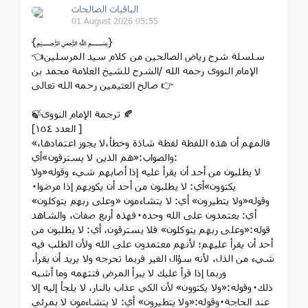
الباقيات الصالحات
01 August 2026 05:55
{﷽}
👈سلسلة شرح رياض الصالحين من كلام سيد المرسلين
الإمام النووى رحمه الله /الشرح للشيخ العلامة محمد بن
صالح العثيمين رحمه الله تعالى 👉
🍃ترجمة الإمام النووى 🍂
[العدد ١٥٤ ]
«فالمهم أن هذه اللفظة لفظة شاذة وخطأ،لا يجوز اعتمادها،
والصواب:«هم الذين لا يسترقون»أي:
لا يطلبون من أحد أن يقرأ عليه إذا أصابهم شيء وقوله«ولا
يكتوون»أي: لا يطلبون من أحد أن يكويهم إذا مرضوا٠
وقوله«ولا يتطيرون» أي: لا يتشاءمون «وعلى ربهم يتوكلون»
أي: يعتمدون على الله وحده٠فهذه أربع صفات، والشاهد
قوله:«وعلى ربهم يتوكلون» فلا يسترقون، أي: لا يطلبون من
أحد أن يقرأ عليهم؛ لأنهم معتمدون على الله ولأن الطلب فيه
شيء من الذل، لأنه سؤال الغير فربما تحرجه ولا يريد أن يقرأ،
وربما إذا قرأ عليك لا يبرأ المرض فتتهمه وما أشبه
ذلك٠وقوله:«ولا يكتوون» لأن الكي عذاب بالنار، لا يلجأ إليه إلا
عند الحاجة٠وقوله:«ولا يتطيرون» أي: لا يتشاءمون لا بمرئي