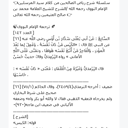
👈سلسلة شرح رياض الصالحين من كلام سيد المرسلين
الإمام النووى رحمه الله /الشرح للشيخ العلامة محمد بن
صالح العثيمين رحمه الله تعالى 👉
🍃ترجمة الإمام النووى 🍂
[العدد ١٤٢ ]
[٦٦] السَّابِعُ : عَنْ أبي يَعْلَى شَدَّادِ بْن أَوْسٍ رضي اللَّه عنه
عن النبي ﷺ قال : «الكَيِّس مَنْ دَانَ نَفْسَهُ ، وَعَمِلَ لِما بَعْدَ
الْموْتِ ، وَالْعَاجِزُ مَنْ أَتْبَعَ نَفْسَه هَواهَا ، وتمَنَّى عَلَى اللَّهِ
الأماني » رواه التِّرْمِذيُّ وقالَ حديثٌ حَسَنٌ
قال التِّرْمذيُّ وَغَيْرُهُ مِنَ الْعُلَمَاءِ : مَعْنَى « دَانَ نَفْسَه » :
حَاسَبَهَا .
ـــــــــــــــــــــــــــــــــــــــــــــــــــــــــــــــ
[٦٦] ضعيف : أخرجه الترمذي(٢٤٥٩/٤)، وقال الحاكم (٧٥/١)
صحيح على شرط البخاري
ولم يخرجاه فتعقبه الذهبي فقال لا والله أبو بكر واه» وضعفه
الألباني في ضعيف ابن ماجه(٩٣٠)٠
ـــــــــــــــــــــــــــــــــــــــــــــــــــــــــــــــ
[ الشرح]
«قوله: الكيس