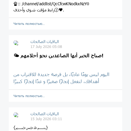
🔏:: /channel/addlist/QcCfcwKNodkxNzY0
رابط مؤقت شوي وأحذف🕜🖤.
Читать полностью…
الباقيات الصالحات
17 July 2026 05:08
🌤️ صباح الخير أيها الصاعدين نحو أحلامهم!
اليوم ليس يومًا عاديًا، بل فرصة جديدة للاقتراب من
أهدافك، لتفعل إنجازًا صغيرًا و غدًا إنجازًا كبيرًا
Читать полностью…
الباقيات الصالحات
15 July 2026 03:11
{﷽}