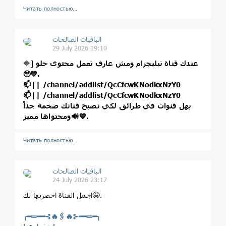
Читать полностью…
الباقيات الصالحات
29 July 2026 19:10
] عندك قناة تيليجرام ومش عارف تعمل محتوى حلو
🔷
🥹💙.
📫||
/channel/addlist/QcCfcwKNodkxNzY0
📫||
/channel/addlist/QcCfcwKNodkxNzY0
بهل قنوات في طرائق لكي تصبح قناتك ضخمة جداً
ومحتواها مميز🔊💙.
Читать полностью…
الباقيات الصالحات
24 July 2026 23:17
اجمل القناة احضرتها لك🤩.
╭━═━━⊰🔥🖇🔥⊱━━═━╮