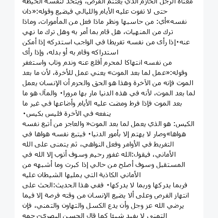
معناه الرجل الحازم الذي يغتنم الفرص، ويتخذ لنفسه الحيطة
حتى لا تفوت عليه الأيام والليالي فيضيع وقوله:«دان
نفسه»أي: من حاسبها ونظر ماذا فعل من المأمورات، وماذا
ترك من المنهيات، هل قام بما أمر به وهل ترك ما نهي
عنه٠إذا رأى من نفسه تفريطا في الواجب استدركه إذا أمكن
استدراكه وقام به أو بدله، وإذا رأى
من نفسه انتهاكا لمحرم أقلع عنه وندم وتاب واستغفر
وقوله:«عمل لما بعد الموت» يعني عمل للأخرة، لأن ما بعد
الموت فإنه من الآخرة وهذا هو الحق والحزم أن الإنسان يعمل
لما بعد الموت، لأنه في هذه الدنيا مار بها مرورا٠ والمآل هو ما
بعد الموت فإذا فرط ومضت عليه الأيام وأضاعها في غير ما
ينفعه في الآخرة فليس بكيس٠
الكيس: هو الذي يعمل لما بعد الموت« والعاجز من أتبع نفسه
هواها»وصار لا يهتم إلا بأمور الدنيا٠ فيتبع نفسه هواها في
التفريط في الأوامر وفعل النواهي، ثم يتمنى على الله
الأماني، فيقول:الله غفور رحيم وسوف أتوب إلا الله في
المستقبل وسوف أصلح من حالي إذا كبرت وما أشبهه من
الأماني الكاذبة التي يمليها الشيطان عليه
فربما يدركها وربما لا يدركها٠ ففي هذا الحديث:الحث على
انتهاز الفرص وعلى ألا يضيع الإنسان من وقته فرصة إلا فيما
يرضي الله عز وجل وأن يدع الكسل والتهاون والتمني، فإن
التمني لا يفيد شيئا كما قال الحسن البصري-رحمه