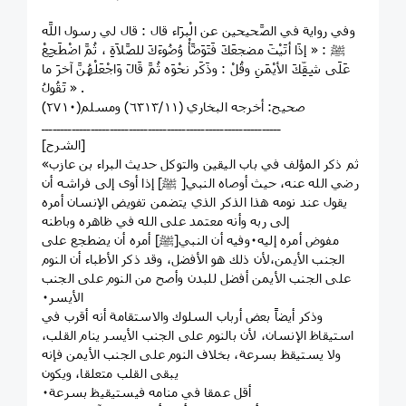
وفي رواية في الصَّحيحين عن الْبرَاء قال : قال لي رسول اللَّه
ﷺ : « إذَا أتَيْتَ مضجعَكَ فَتَوَضَّأْ وُضُوءَكَ للصَّلاَةِ ، ثُمَّ اضْطَجِعْ
عَلَى شِقِّكَ الأيْمَنِ وقُلْ : وذَكَر نحْوَه ثُمَّ قَالَ وَاجْعَلْهُنَّ آخرَ ما
تَقُولُ » .
صحيح: أخرجه البخاري (٦٣١٣/١١) ومسلم(٢٧١٠)
ـــــــــــــــــــــــــــــــــــــــــــــــــــــــــــــــ
[الشرح]
«ثم ذكر المؤلف في باب اليقين والتوكل حديث البراء بن عازب
رضي الله عنه، حيث أوصاه النبي[ ﷺ] إذا أوى إلى فراشه أن
يقول عند نومه هذا الذكر الذي يتضمن تفويض الإنسان أمره
إلى ربه وأنه معتمد على الله في ظاهره وباطنه
مفوض أمره إليه٠وفيه أن النبي[ﷺ] أمره أن يضطجع على
الجنب الأيمن،لأن ذلك هو الأفضل، وقد ذكر الأطباء أن النوم
على الجنب الأيمن أفضل للبدن وأصح من النوم على الجنب
الأيسر٠
وذكر أيضاً بعض أرباب السلوك والاستقامة أنه أقرب في
استيقاظ الإنسان، لأن بالنوم على الجنب الأيسر ينام القلب،
ولا يستيقظ بسرعة، بخلاف النوم على الجنب الأيمن فإنه
يبقى القلب متعلقا، ويكون
أقل عمقا في منامه فيستيقيظ بسرعة٠