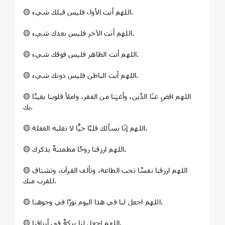
🟡 اللهم أنت الأول فليس قبلك شيء.
🟡 اللهم أنت الآخر فليس بعدك شيء.
🟡 اللهم أنت الظاهر فليس فوقك شيء.
🟡 اللهم أنت الباطن فليس دونك شيء.
🟡 اللهم اقضِ عنّا الدَّين، وأغنِنا من الفقر، واملأ قلوبنا يقينًا
بك.
🟡 اللهم إنّا نسألك قلبًا حيًّا لا تغلبه الغفلة.
🟡 اللهم ارزقنا روحًا مطمئنةً بذكرك.
🟡 اللهم ارزقنا نفسًا تحب الطاعة، وتألف القرآن، وتشتاق
للقرب منك.
🟡 اللهم اجعل لنا في هذا اليوم نورًا في وجوهنا.
🟡 اللهم اجعل لنا بركةً في أرزاقنا.