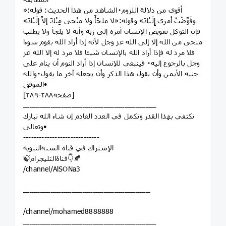
أقوى من دلالة اللزوم٠الشاهد من هذا الحديث: قوله:«
وفَوَّضْتُ أمري إِلَيْكَ» وقوله:«لا ملجَأَ ولا منْجى مِنْكَ إلاَّ إلَيْكَ»
فإن التوكل تفويض الإنسان أمره إلى ربه وأنه لا يلجأ ولا يطلب
منجى من الله إلا إلى الله عز وجل لأنه إذا أراد الله بقوم سوءا
فلا مرد له فإذا أراد الله بالإنسان شيئا فلا مرد له إلا الله عز
وجل بالرجوع إليه٠ فينبغي للإنسان إذا أراد النوم أن ينام على
جنبه الأيمن وأن يقول هذا الذكر وأن يجعله آخر ما يقول٠والله
الموفق•
[صفحة٢٨٨-٢٨٩]
ـــــــــــــــــــــــــــــــــــــــــــــــــــــــــــــــ
نكتفي بهذا القدر ونكمل في العدد القادم إن شاء الله تبارك
وتعالى•
‌‏-----------------------------
الإشتراك في قناة السنةالنبوية
🍃قناةالتليجرام👇🍂
/channel/AlSONa3
ــــــــــــــــــــــــــــــــــــــــــــــــــــــــــــ
/channel/mohamed8888888
ـــــــــــــــــــــــــــــــــــــــــــــــــــــــــــــــ