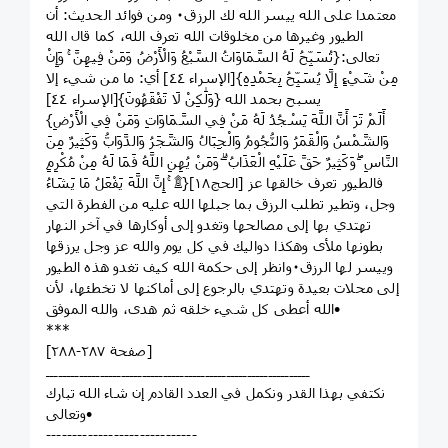
معتمدا على الله ييسر الله لك الرزق٠ ومن فوائد الحديث: أن
الطيور وغيرها من مخلوقات الله تعرف الله، كما قال الله
تعالى:{تُسَبِّحُ لَهُ السَّمَاوَاتُ السَّبْعُ وَالْأَرْضُ وَمَنْ فِيهِنَّ ۚ وَإِنْ
مِنْ شَيْءٍ إِلَّا يُسَبِّحُ بِحَمْدِهِ}[الإسراء ٤٤] أي: ما من شيء إلا
يسبح بحمد الله {وَلَٰكِنْ لَا تَفْقَهُونَ}[الإسراء ٤٤]
{أَلَمْ تَرَ أَنَّ اللَّهَ يَسْجُدُ لَهُ مَنْ فِي السَّمَاوَاتِ وَمَنْ فِي الْأَرْضِ
وَالشَّمْسُ وَالْقَمَرُ وَالنُّجُومُ وَالْجِبَالُ وَالشَّجَرُ وَالدَّوَابُّ وَكَثِيرٌ مِنَ
النَّاسِ ۖ وَكَثِيرٌ حَقَّ عَلَيْهِ الْعَذَابُ ۗ وَمَنْ يُهِنِ اللَّهُ فَمَا لَهُ مِنْ مُكْرِمٍ
ۚ إِنَّ اللَّهَ يَفْعَلُ مَا يَشَاءُ ۩}[الحج١٨] فالطيور تعرف خالقها عز
وجل، وتطير تطلب الرزق بما جبلها الله عليه من الفطرة التي
تهتدي بها إلى مصالحها وتغدو إلى أوكارها في آخر النهار
بطونها ملأى وهكذا دواليك في كل يوم والله عز وجل يرزقها
وييسر لها الرزق٠وانظر إلى حكمة الله كيف تغدو هذه الطيور
إلى محلات بعيدة وتهتدي بالرجوع إلى أماكنها لا تخطئها، لأن
الله أعطى كل شيء خلقه ثم هدى، والله الموفق•
***
[صفحة ٢٨٧-٢٨٨]
ـــــــــــــــــــــــــــــــــــــــــــــــــــــــــــــــ
نكتفي بهذا القدر ونكمل في العدد القادم إن شاء الله تبارك
وتعالى•
‌‏-----------------------------