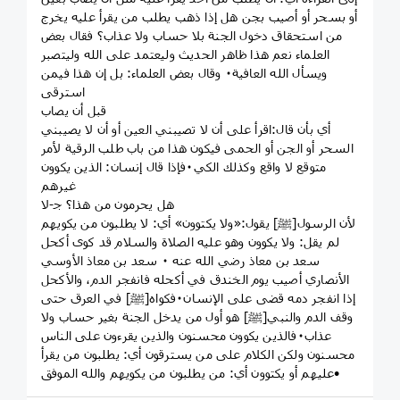
أو بسحر أو أصيب بجن هل إذا ذهب يطلب من يقرأ عليه يخرج
من استحقاق دخول الجنة بلا حساب ولا عذاب؟ فقال بعض
العلماء نعم هذا ظاهر الحديث وليعتمد على الله وليتصبر
ويسأل الله العافية٠ وقال بعض العلماء: بل إن هذا فيمن
استرقى
قبل أن يصاب
أي بأن قال:اقرأ على أن لا تصيبني العين أو أن لا يصيبني
السحر أو الجن أو الحمى فيكون هذا من باب طلب الرقية لأمر
متوقع لا واقع وكذلك الكي٠فإذا قال إنسان: الذين يكوون
غيرهم
هل يحرمون من هذا؟ ﺟ-لا
لأن الرسول[ﷺ] يقول:«ولا يكتوون» أي: لا يطلبون من يكويهم
لم يقل: ولا يكوون وهو عليه الصلاة والسلام قد كوى أكحل
سعد بن معاذ رضي الله عنه ٠ سعد بن معاذ الأوسي
الأنصاري أصيب يوم الخندق في أكحله فانفجر الدم، والأكحل
إذا انفجر دمه قضى على الإنسان٠فكواه[ﷺ] في العرق حتى
وقف الدم والنبي[ﷺ] هو أول من يدخل الجنة بغير حساب ولا
عذاب٠فالذين يكوون محسنون والذين يقرءون على الناس
محسنون ولكن الكلام على من يسترقون أي: يطلبون من يقرأ
عليهم أو يكتوون أي: من يطلبون من يكويهم والله الموفق•