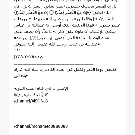
بل إن العسر محفوف بيسرين٠يسر سابق ويسر لاحق، قال
الله تعالى:{فَإِنَّ مَعَ الْعُسْرِ يُسْرًا ۝ إِنَّ مَعَ الْعُسْرِ يُسْرًا}
[الشرح٤-٥] وقال ابن عباس- رضي الله عنهما- «لن يغلب
عسر يسرين» فهذا الحديث الذي أوصى به عبدالله بن عباس
ينبغي للإنسان أن يكون على ذكر له دائماً، وأن يعتمد على
هذه الوصايا النافعة التي أوصى بها النبي[ﷺ] ابن عمه
عبدالله بن عباس-رضي الله عنهما-والله الموفق•
***
[صفحة٢٤٩:٢٥٢]
ـــــــــــــــــــــــــــــــــــــــــــــــــــــــــــــــ
نكتفي بهذا القدر ونكمل في العدد القادم إن شاء الله تبارك
وتعالى•
‌‏-----------------------------
الإشتراك في قناة السنةالنبوية
🍃قناةالتليجرام👇🍂
/channel/AlSONa3
ــــــــــــــــــــــــــــــــــــــــــــــــــــــــــــ
/channel/mohamed8888888
ـــــــــــــــــــــــــــــــــــــــــــــــــــــــــــــــ