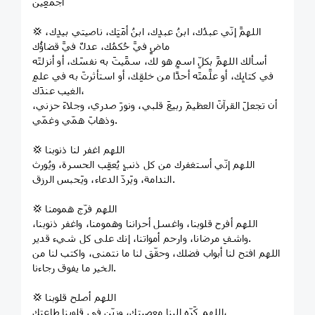
أَجْمَعِينَ
💢 اللهمَّ إنّي عبدُك، ابنُ عبدِك، ابنُ أمَتِك، ناصيتي بيدِك،
ماضٍ فيَّ حُكمُك، عدلٌ فيَّ قضاؤُك
أسألك اللهمَّ بكلِّ اسمٍ هو لك، سمَّيتَ به نفسَك، أو أنزلتَه
في كتابِك، أو علَّمتَه أحدًا من خلقِك، أو استأثرتَ به في علمِ
الغيب عندَك،
أن تجعلَ القرآنَ العظيمَ ربيعَ قلبي، ونورَ صدري، وجلاءَ حزني،
وذهابَ همّي وغمّي.
💢 اللهم اغفر لنا ذنوبنا
اللهم إنّي أستغفرك من كل ذنبٍ يُعقِب الحسرة، ويُورث
الندامة، ويَردّ الدعاء، ويَحبس الرزق.
💢 اللهم فرّج همومنا
اللهم أفرح قلوبنا، واغسل أحزاننا وهمومنا، واغفر ذنوبنا،
واشفِ مرضانا، وارحم أمواتنا، إنك على كل شيء قدير.
اللهم افتح لنا أبواب فضلك، وحقّق لنا ما نتمنى، واكتب لنا من
الخير ما يفوق رجاءنا.
💢 اللهم أصلح قلوبنا
اللهم كَرِّه إلينا معصيتك، وزيِّن في قلوبنا طاعتك،