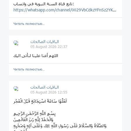
‏تابع قناة السنة النبوية في واتساب:
https://whatsapp.com/channel/0029VbCdkzYFnSz2YKPBAW1H
Читать полностью…
الباقيات الصالحات
05 August 2026 22:37
اللهم أعنا علينا لنأتى اليك
Читать полностью…
الباقيات الصالحات
05 August 2026 12:55
لَعَلَّهَا سَاعَةُ اسْتِجَابَةٍ قَبْلَ الْفَجْر
بِسْمِ اللَّهِ الرَّحْمَنِ الرَّحِيمِ
وَالْحَمْدُ لِلَّهِ رَبِّ الْعَالَمِينَ
وَالصَّلَاةُ وَالسَّلَامُ عَلَى رَسُولِ اللَّهِ ﷺ، وَعَلَى آلِهِ وَصَحْبِهِ