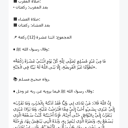
🟧 صلاة المغرب:
▫️ بعد المغرب: ركعتان
🟧 صلاة العشاء:
🟧 بعد العشاء: ركعتان
📌 المجموع: اثنتا عشرة (12) ركعة
♦️ وقال رسول الله ﷺ:
«مَا مِنْ عَبْدٍ مُسْلِمٍ يُصَلِّي لِلَّهِ كُلَّ يَوْمٍ اثْنَتَيْ عَشْرَةَ رَكْعَةً
تَطَوُّعًا غَيْرَ الْفَرِيضَةِ، إِلَّا بَنَى اللَّهُ لَهُ بَيْتًا فِي الْجَنَّةِ».
📚 رواه صحيح مسلم.
♦️ وقال رسول الله ﷺ فيما يرويه عن ربه عز وجل:
«إِنَّ اللَّهَ قَالَ: مَنْ عَادَى لِي وَلِيًّا فَقَدْ آذَنْتُهُ بِالْحَرْبِ، وَمَا تَقَرَّبَ
إِلَيَّ عَبْدِي بِشَيْءٍ أَحَبَّ إِلَيَّ مِمَّا افْتَرَضْتُ عَلَيْهِ، وَمَا يَزَالُ عَبْدِي
يَتَقَرَّبُ إِلَيَّ بِالنَّوَافِلِ حَتَّى أُحِبَّهُ، فَإِذَا أَحْبَبْتُهُ كُنْتُ سَمْعَهُ الَّذِي
يَسْمَعُ بِهِ، وَبَصَرَهُ الَّذِي يُبْصِرُ بِهِ، وَيَدَهُ الَّتِي يَبْطِشُ بِهَا، وَرِجْلَهُ
الَّتِي يَمْشِي بِهَا، وَإِنْ سَأَلَنِي لَأُعْطِيَنَّهُ، وَلَئِنِ اسْتَعَاذَنِي