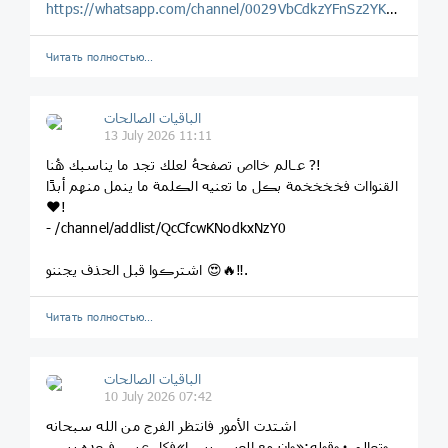
https://whatsapp.com/channel/0029VbCdkzYFnSz2YKPBAW1H
Читать полностью…
الباقيات الصالحات
13 July 2026 11:11
عـالم خااص تصفحهُ لعلك تجد ما يناسبك هُنا ?!
القنواات فخخخخمة بڪل ما تعنيه الڪلمة ما ينمل منهم أبدًا
♥️!
- /channel/addlist/QcCfcwKNodkxNzY0
اشترڪوا قبل الحذف يجننو 😍🔥‼️.
Читать полностью…
الباقيات الصالحات
10 July 2026 07:42
اشتدت الأمور فانتظر الفرج من الله سبحانه
وتعالى٠وقوله:«وإن مع العسر يسرا»فكل عسر فبعده يسر،