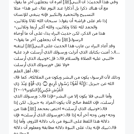
وفي هذا الحديث: أن النبي[ﷺ] أمره أن يجعلهن آخر ما يقول
مع أن هناك ذكرا بل أذكارا عند النوم تقال غير هذا٠ مثلا
التسبيح والتحميد والتكبير فإنه ينبغي للإنسان
إذا نام على فراشه أن يقول: سبحان الله ثلاثا وثلاثين،
والحمد لله ثلاثا وثلاثين، والله أكبر أربعا وثلاثين٠
هذا من الذكر، لكن حديث البراء يدل على أن ما أوصاه
الرسول[ﷺ] به أن يجعلهن آخر ما يقول٠
وقد أعاد البراء بن عازب هذا الحديث على النبي[ﷺ] ليتقنه
فقال: آمنت بكتابك الذي أنزلت ورسولك الذي أرسلت فرد عليه
النبي عليه الصلاة والسلام قال: قل:«ونبيك الذي أرسلت»
ولا تقل «ورسولك الذي أرسلت»
قال أهل العلم:
وذلك لأن الرسول يكون من البشر ويكون من الملائكة، كما قال
الله عن جبريل :{إِنَّهُ لَقَوْلُ رَسُولٍ كَرِيمٍ ۝ ذِي قُوَّةٍ عِنْدَ ذِي
الْعَرْشِ مَكِينٍ}[التكوير١٩-٢٠]
وأما النبي فلا يكون إلا من البشر٠فإذا قال: ورسولك الذي
أرسلت، فإن اللفظ صالح لأن يكون المراد به جبريل، لكن إذا
قال:«ونبيك الذي أرسلت» اختص بمحمد [ﷺ] هذا من
وجه٠ومن وجه آخر أنه إذا قال:«ورسولك الذي أرسلت» فإن
دلالة هذا اللفظ على النبوة من باب دلالة اللزوم، وأما إذا
قال:نبيك فإنه يدل على النبوة دلالة مطابقة ومعلوم أن دلالة
المطابقة