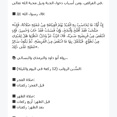
في الفرائض، ومن أسباب دخول الجنة ونيل محبة الله تعالى.
🟧 قال رسول الله ﷺ:
«إِنَّ أَوَّلَ مَا يُحَاسَبُ بِهِ الْعَبْدُ يَوْمَ الْقِيَامَةِ مِنْ عَمَلِهِ صَلَاتُهُ، فَإِنْ
صَلُحَتْ فَقَدْ أَفْلَحَ وَأَنْجَحَ، وَإِنْ فَسَدَتْ فَقَدْ خَابَ وَخَسِرَ، فَإِنِ
انْتَقَصَ مِنْ فَرِيضَتِهِ شَيْءٌ، قَالَ الرَّبُّ عَزَّ وَجَلَّ: انْظُرُوا هَلْ لِعَبْدِي
مِنْ تَطَوُّعٍ، فَيُكَمَّلَ بِهَا مَا انْتَقَصَ مِنَ الْفَرِيضَةِ، ثُمَّ يَكُونُ سَائِرُ
عَمَلِهِ عَلَى ذَلِكَ».
📚 رواه أبو داود والترمذي والنسائي،.
🟧 السُّنن الرواتب (12 ركعة في اليوم والليلة):
🟧 صلاة الفجر:
🟧 قبل الفجر: ركعتان
🟧 صلاة الظهر:
🟧 قبل الظهر: أربع ركعات
🟧 بعد الظهر: ركعتان