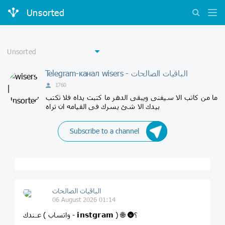
Unsorted
Telegram-канал wisers - الباقيات الصالحات
1760
ما من كاتب الا سيفنى ويبقى الدهر ما كتبت يداه فلا تكتب
بيدك الا شئ يسرك فى القيامه ان تراه
Subscribe to a channel
الباقيات الصالحات
06 August 2026 01:14
عـندك ( واتساب - 𝗶𝗻𝘀𝘁𝗴𝗿𝗮𝗺 ) 🌐 🌚؟