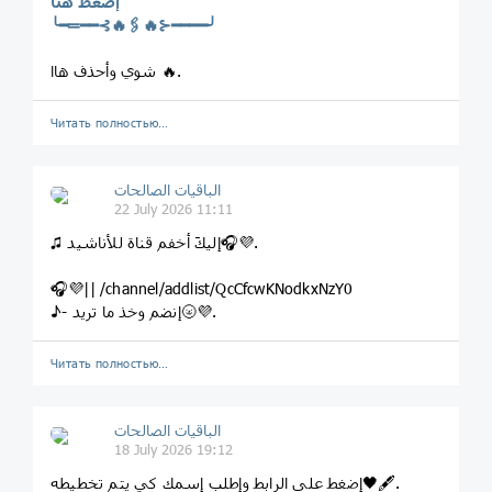
إضغط هنا
╰━═━━⊰🔥🖇🔥⊱━━━━╯
شوي وأحذف هاا 🔥.
Читать полностью…
الباقيات الصالحات
22 July 2026 11:11
♫ إليكَ أخفم قناة للأناشيد🎧💜.
🎧💜|| /channel/addlist/QcCfcwKNodkxNzY0
♪- إنضم وخذ ما تريد🌝💜.
Читать полностью…
الباقيات الصالحات
18 July 2026 19:12
إضغط على الرابط وإطلب إسمك كي يتم تخطيطه🖤🖋.