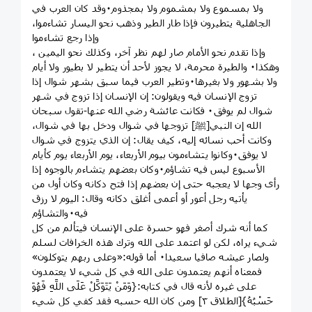
ولا بمسموع ولا بمشموم ولا بمجذوم٠وقد كان العرب في
الجاهلية يتطيرون فإذا طار الطير وذهب نحو اليسار تشاءموا،
وإذا رجع تشاءموا
، وإذا تقدم نحو الأمام صار لهم نظر آخر، وكذلك نحو اليمين
وهكذا٠ والطيرة محرمة، لا يجوز لأحد أن يتطير لا بطيور ولا أيام
ولا بشهور ولا بغيرها٠وتطير العرب فيما سبق بشهر شوال إذا
تزوج الإنسان فيه ويقولون: إن الإنسان إذا تزوج في شهر
شوال لم يوفق٠ فكانت عائشة رضي الله عنها-تقول سبحان
الله إن النبي[ﷺ] تزوجها في شوال ودخل بها في شوال،
وكانت أحب نسائه إليه، كيف يقال: إن الذي يتزوج في شوال
لا يوفق٠وكانوا يتشاءمون بيوم الأربعاء، يوم الأربعاء يوم كأيام
الأسبوع ليس فيه تشاؤم٠وكان بعضهم يتشاءم بالوجوه إذا
رأى وجها لا يعجبه حتى إن بعضهم إذا فتح دكانه وكان أول من
يأتيه رجل أعور أو أعمى أغلق دكانه وقال: اليوم لا رزق
فيه٠والتشاؤم
كما أنه شرك أصغر فهو حسرة على الإنسان فيتألم من كل
شيء يراه، لكن لو اعتمد على الله وترك هذه الخرافات لسلم
ولصار عيشه صافيا سعيدا٠ أما قوله:«وعلى ربهم يتوكلون»
فمعناه أنهم يعتمدون على الله في كل شيء لا يعتمدون
على غيره لأنه قال في كتابه:{وَمَنْ يَتَوَكَّلْ عَلَى اللَّهِ فَهُوَ
حَسْبُهُ}[الطلاق ٣] ومن كان الله حسبه فقد كفي كل شيء