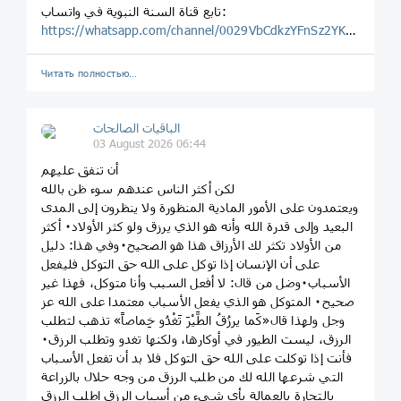
‏تابع قناة السنة النبوية في واتساب:
https://whatsapp.com/channel/0029VbCdkzYFnSz2YKPBAW1H
Читать полностью…
الباقيات الصالحات
03 August 2026 06:44
أن تنفق عليهم
لكن أكثر الناس عندهم سوء ظن بالله
ويعتمدون على الأمور المادية المنظورة ولا ينظرون إلى المدى
البعيد وإلى قدرة الله وأنه هو الذي يرزق ولو كثر الأولاد٠ أكثر
من الأولاد تكثر لك الأرزاق هذا هو الصحيح٠وفي هذا: دليل
على أن الإنسان إذا توكل على الله حق التوكل فليفعل
الأسباب٠وضل من قال: لا أفعل السبب وأنا متوكل، فهذا غير
صحيح٠ المتوكل هو الذي يفعل الأسباب معتمدا على الله عز
وجل ولهذا قال«كَما يرزُقُ الطَّيْرَ تَغْدُو خِماصاً» تذهب لتطلب
الرزق، ليست الطيور في أوكارها، ولكنها تغدو وتطلب الرزق٠
فأنت إذا توكلت على الله حق التوكل فلا بد أن تفعل الأسباب
التي شرعها الله لك من طلب الرزق من وجه حلال بالزراعة
بالتجارة بالعمالة بأي شيء من أسباب الرزق اطلب الرزق