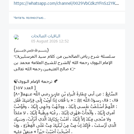
https://whatsapp.com/channel/0029VbCdkzYFnSz2YKPBAW1H
Читать полностью…
الباقيات الصالحات
05 August 2026 12:52
{﷽}
👈سلسلة شرح رياض الصالحين من كلام سيد المرسلين
الإمام النووى رحمه الله /الشرح للشيخ العلامة محمد بن
صالح العثيمين رحمه الله تعالى 👉
🍃ترجمة الإمام النووى 🍂
[العدد ١٥٧ ]
[٨٠]السَّابِعُ : عن أبي عِمَارةَ الْبراءِ بْنِ عازِبٍ رضي اللَّه عنهما
قال : قال رسولُ اللَّه ﷺ : « يا فُلان إذَا أَويْتَ إِلَى فِرَاشِكَ فَقُل
: اللَّهمَّ أسْلَمْتُ نفْسي إلَيْكَ ، ووجَّهْتُ وجْهِي إِلَيْكَ ، وفَوَّضْتُ
أمري إِلَيْكَ ، وألْجأْتُ ظهْرِي إلَيْكَ . رغْبَة ورهْبةً إلَيْكَ ، لا ملجَأَ
ولا منْجى مِنْكَ إلاَّ إلَيْكَ ، آمَنْتُ بِكِتَابِكَ الَّذي أنْزَلْتَ، وبنبيِّك
الَّذي أرْسلتَ ، فَإِنَّكَ إنْ مِتَّ مِنْ لَيْلَتِكَ مِتَّ عَلَى الْفِطْرَةِ ، وإنْ
أصْبحْتَ أصَبْتَ خيْراً » متفقٌ عليه .