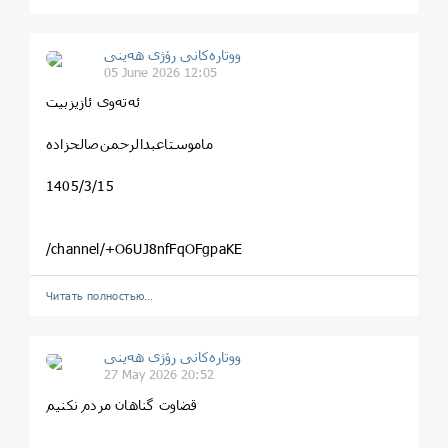
ووتارەکانی رۆژی ھەینی
05 June 2026 12:05
ئه‌ته‌‌وی ئازیز‌بیت
ماموستا‌عبدالرحمن‌صالحزاده
1405/3/15
/channel/+O6UJ8nfFqOFgpaKE
Читать полностью…
ووتارەکانی رۆژی ھەینی
27 May 2026 20:52
قضاوت گناهان مردم نکنیم