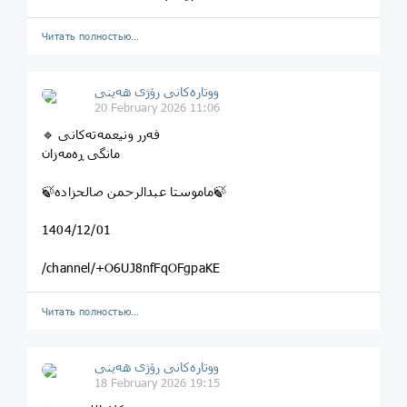
Читать полностью…
ووتارەکانی رۆژی ھەینی
20 February 2026 11:06
🔹 فه‌ر‌ر ونیعمه‌ته‌کانی
مانگی ڕەمەزان
🍃ماموستا عبدالرحمن صالحزاده🍃
1404/12/01
/channel/+O6UJ8nfFqOFgpaKE
Читать полностью…
ووتارەکانی رۆژی ھەینی
18 February 2026 19:15