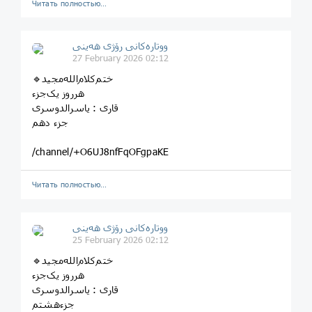
Читать полностью…
ووتارەکانی رۆژی ھەینی
27 February 2026 02:12
هرروز یک‌جزء
قاری‌ : یاسرالدوسری
جزء‌‌ دهم
/channel/+O6UJ8nfFqOFgpaKE
Читать полностью…
ووتارەکانی رۆژی ھەینی
25 February 2026 02:12
هرروز یک‌جزء
قاری‌ : یاسرالدوسری
جزء‌‌هشتم