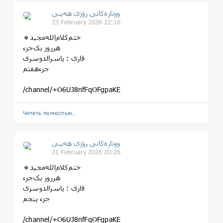
ووتارەکانی رۆژی ھەینی
23 February 2026 22:16
هرروز یک‌جزء
قاری‌ : یاسرالدوسری
جزء‌‌هفتم
/channel/+O6UJ8nfFqOFgpaKE
Читать полностью…
ووتارەکانی رۆژی ھەینی
21 February 2026 20:26
هرروز یک‌جزء
قاری‌ : یاسرالدوسری
جزء‌ پنجم
/channel/+O6UJ8nfFqOFgpaKE