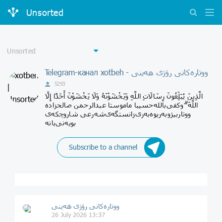
Unsorted
Telegram-канал xotbeh - ووتارەکانی رۆژی ھەینی
5293
الَّذِينَ يُبَلِّغُونَ رِسَالَاتِ اللَّهِ وَيَخْشَوْنَهُ وَلَا يَخْشَوْنَ أَحَدًا إِلَّا
اللَّهَ ۗ وکفی‌بالله‌حسیبا ماموستا عبدالرحمن صالحزاده
ووتاربیژ‌وبه‌ریوه‌به‌ری‌زانستگه‌ی‌شه‌رعی شاروچکه‌ی‌
Subscribe to a channel
ووتارەکانی رۆژی ھەینی
26 July 2026 13:37