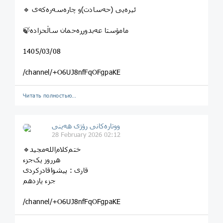
🔹 ئیرەیی (حه‌سادت‌)و چارەسەرەکەی
🍃مامۆستا عەبدورڕەحمان ساڵحزادە
1405/03/08
/channel/+O6UJ8nfFqOFgpaKE
Читать полностью…
ووتارەکانی رۆژی ھەینی
28 February 2026 02:12
هرروز یک‌جزء
قاری‌ : پیشواقادر‌کردی
جزء‌‌ یازدهم
/channel/+O6UJ8nfFqOFgpaKE