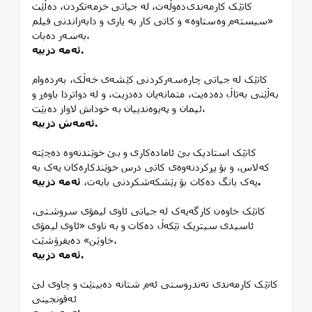
کاتێک کارمه‌ندی‌دەوڵەت، لە جیاتی خزمەتکردن، دەڵێت
«سیستەم وەستاوە» و کاتی کار بە یاری و دابەزاندنی فیلم
بەسەر دەبات،
ئەمە دزییە.
کاتێک لە جیاتی چارەسەرکردنی کێشەی خەڵک، بەردەوام
بەڵێنی بەتاڵ دەدەیت، متمانەیان دەدزیت، و لە دواتردا باوەڕ و
ئیمان و پەیوەندییان بە خوداش لاواز دەبێت،
ئەمەش دزییە.
کاتێک استادیک‌ بێ ئامادەکاری و بێ خوێندنەوە دەچێتە
که‌لاس، و بۆ پڕکردنەوەی کاتی درس خوێندکارەکان یەک بە
ئەمە دزییە.
یەک بانگ دەکات بۆ پێشکەشکردنی بابەت،
کاتێک خاوەن کارگەیەک لە جیاتی ئاوی لیمۆی سروشتی،
ئاسیدی سیتریک تێکەڵ دەکات و بە ناوی «ئاوی لیمۆی
خاوێن» دەیفرۆشێت،
ئەمە دزییە.
کاتێک کارمەندی تەندروستی ئەم شتانە دەبینێت و چاوی لێ
ئه‌قونجینی