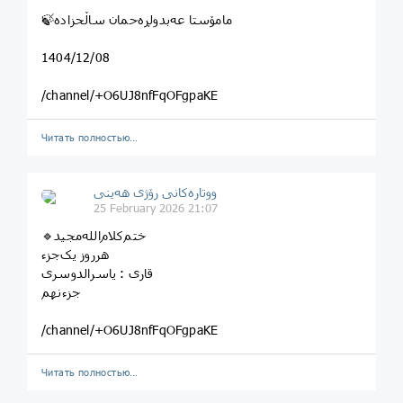
🍃مامۆستا عەبدولڕەحمان ساڵحزادە
1404/12/08
/channel/+O6UJ8nfFqOFgpaKE
Читать полностью…
ووتارەکانی رۆژی ھەینی
25 February 2026 21:07
هرروز یک‌جزء
قاری‌ : یاسرالدوسری
جزء‌‌نهم
/channel/+O6UJ8nfFqOFgpaKE
Читать полностью…