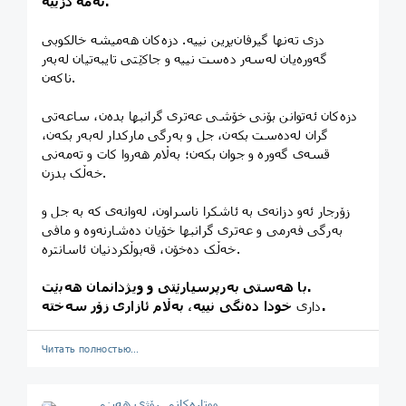
ئەمە دزییە.
دزی تەنها گیرفان‌بڕین نییە. دزەکان هەمیشە خالکوبی
گەورەیان لەسەر دەست نییە و جاکێتی تایبەتیان لەبەر
ناکەن.
دزەکان ئەتوانن بۆنی خۆشی عەتری گرانبها بدەن، ساعه‌تی
گران لەدەست بکەن، جل و بەرگی مارکدار لەبەر بکەن،
قسەی گەورە و جوان بکەن؛ بەڵام هەروا کات و تەمەنی
خەڵک بدزن.
زۆرجار ئەو دزانەی بە ئاشکرا ناسراون، لەوانەی کە بە جل و
بەرگی فەرمی و عەتری گرانبها خۆیان دەشارنەوە و مافی
خەڵک دەخۆن، قەبوڵکردنیان ئاسانترە.
با هەستی بەرپرسیارێتی و ویژدانمان هەبێت.
خودا دەنگی نییە، بەڵام ئازاری زۆر سەختە.
داری
Читать полностью…
ووتارەکانی رۆژی ھەینی