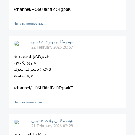
/channel/+O6UJ8nfFqOFgpaKE
Читать полностью…
ووتارەکانی رۆژی ھەینی
22 February 2026 20:57
هرروز یک‌جزء
قاری‌ : یاسرالدوسری
جزء‌ ششم
/channel/+O6UJ8nfFqOFgpaKE
Читать полностью…
ووتارەکانی رۆژی ھەینی
21 February 2026 02:28