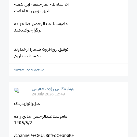
ان شاءالله نمازجمعه این هفته
شهر بویین به امامت
ماموستا عبدالرحمن صالحزاده
برگزارخواهدشد
توفیق روزافزون شمارا ازخداوند
مسئلت داریم .
Читать полностью…
ووتارەکانی رۆژی ھەینی
24 July 2026 12:49
علل‌وانواع‌دزدی
ماموستاعبدالرحمن صالح زاده
1405/5/2
/channel/+O6UJ8nfFqOFgpaKE