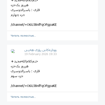
هرروز یک‌جزء
قاری‌ : یاسرالدوسری
جزء‌ چهارم
/channel/+O6UJ8nfFqOFgpaKE
Читать полностью…
ووتارەکانی رۆژی ھەینی
19 February 2026 19:33
هرروز یک‌جزء
قاری‌ : یاسرالدوسری
جزء‌ سوم
/channel/+O6UJ8nfFqOFgpaKE
Читать полностью…