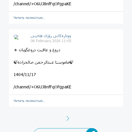
/channel/+O6UJ8nfFqOFgpaKE
Читать полностью…
ووتارەکانی رۆژی ھەینی
06 February 2026 11:05
🔹 دروغ و عاقبت دروغگویان
🍃ماموستا عبدالرحمن صالحزاده🍃
1404/11/17
/channel/+O6UJ8nfFqOFgpaKE
Читать полностью…
Next