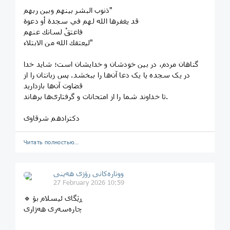
‏"ذنوب البشر بينهم وبين ربهم
‏قد يغفرها الله لهم في سجدة أو دعوة
‏فاعتقْ لسانك عنهم
‏ليعتقك الله من الابتلاء"
گناهان مردم، در بین خودشان و خدایشان است؛ شاید خدا
در یک سجده یا یک دعا آن‌ها را ببخشد. پس زبانتان را از
قضاوت آن‌ها بازدارید
تا خداوند شما را از امتحانات و گرفتاری‌ها برهاند.
دکترادهم شرقاوی
Читать полностью…
ووتارەکانی رۆژی ھەینی
27 February 2026 10:59
🔹 ڕێگای ئیسلام بۆ
چاره‌سه‌ری‌ هەژاری