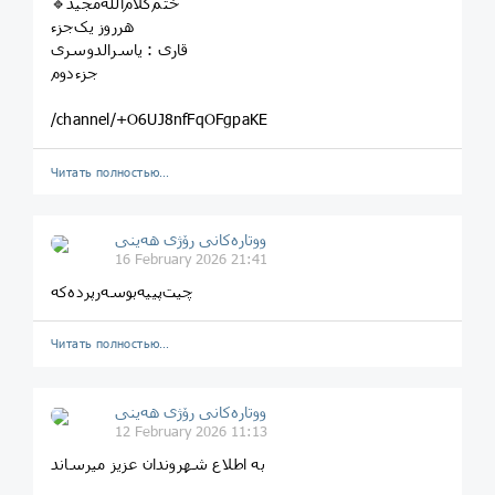
هرروز یک‌جزء
قاری‌ : یاسرالدوسری
جزء‌دوم
/channel/+O6UJ8nfFqOFgpaKE
Читать полностью…
ووتارەکانی رۆژی ھەینی
16 February 2026 21:41
چیت‌پییه‌بو‌سه‌رپرده‌که
Читать полностью…
ووتارەکانی رۆژی ھەینی
12 February 2026 11:13
به اطلاع شهروندان عزیز میرساند