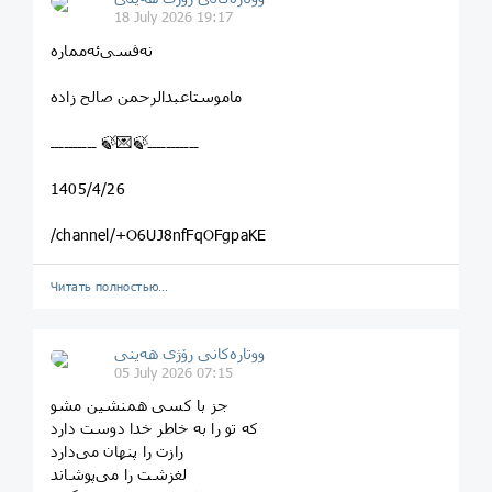
18 July 2026 19:17
نه‌فسی‌ئه‌مماره
ماموستاعبدالرحمن صالح زاده
ـــــــــــ🍃💌🍃 ــــــــــ
1405/4/26
/channel/+O6UJ8nfFqOFgpaKE
Читать полностью…
ووتارەکانی رۆژی ھەینی
05 July 2026 07:15
جز با کسی همنشین مشو
که تو را به خاطر خدا دوست دارد
رازت را پنهان می‌دارد
لغزشت را می‌پوشاند