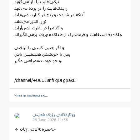
نیکی‌هایت را باز می‌گوید
و بدی‌هایت را در پرده می‌نهد
آن‌که در شادی و رنج در کنارت می‌ماند
تو را اندرز می‌دهد
و گناه را در نظرت نمی‌آراید
بلکه به استقامت و فرمان‌بری از خدای مهربان برمی‌انگیزاند.
و اگر چنین کسی را نیافتی
پس با خویشتن همنشین باش
و جز خودت همراهی مگیر.
/channel/+O6UJ8nfFqOFgpaKE
Читать полностью…
ووتارەکانی رۆژی ھەینی
26 June 2026 11:56
🔹 حەسرەتەکانی ژیان