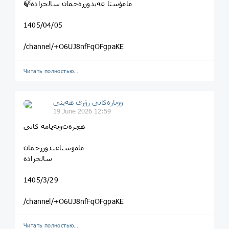
🍃مامۆستا عەبدورڕەحمان ساڵحزادە
1405/04/05
/channel/+O6UJ8nfFqOFgpaKE
Читать полностью…
ووتارەکانی رۆژی ھەینی
19 June 2026 12:59
هجره‌ت‌وپه‌یامه کانی
سالحزاده
1405/3/29
/channel/+O6UJ8nfFqOFgpaKE
Читать полностью…