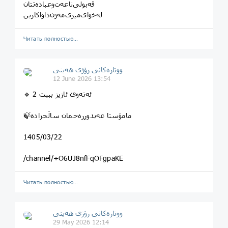
له‌خوای‌میری‌مه‌زن‌داواکارین
Читать полностью…
ووتارەکانی رۆژی ھەینی
12 June 2026 13:54
🔹 ئەتەوێ ئازیز ببیت 2
🍃مامۆستا عەبدورڕەحمان ساڵحزادە
1405/03/22
/channel/+O6UJ8nfFqOFgpaKE
Читать полностью…
ووتارەکانی رۆژی ھەینی
29 May 2026 12:14