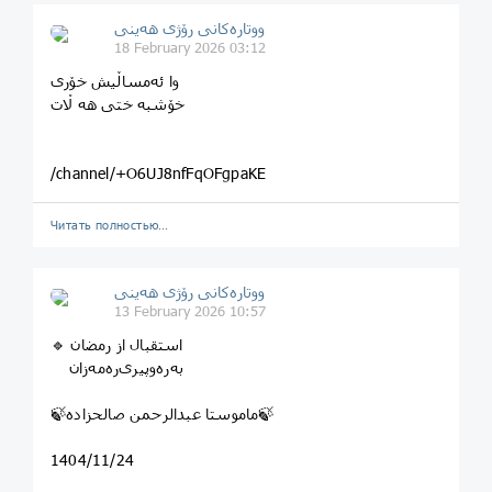
ووتارەکانی رۆژی ھەینی
18 February 2026 03:12
وا ئەمساڵیش خۆری
خۆشبە ختی هە ڵات
/channel/+O6UJ8nfFqOFgpaKE
Читать полностью…
ووتارەکانی رۆژی ھەینی
13 February 2026 10:57
🔹 استقبال از رمضان
به‌ره‌وپیری‌ره‌مه‌زان
🍃ماموستا عبدالرحمن صالحزاده🍃
1404/11/24