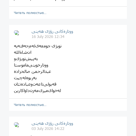
Читать полностью…
ووتارەکانی رۆژی ھەینی
16 July 2026 12:34
نویژی جومعه‌ی‌ئه‌م‌حه‌فته‌یه
ان‌شاءالله
عبدالرحمن‌ صالحزاده
به‌ریوه‌ئه‌چیت
له‌خوای‌میری‌مه‌زن‌داواکارین
Читать полностью…
ووتارەکانی رۆژی ھەینی
03 July 2026 14:22