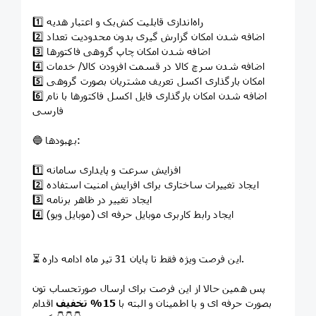
1️⃣ راه‌اندازی قابلیت کش‌بک و اعتبار هدیه
2️⃣ اضافه شدن امکان گزارش گیری بدون محدودیت تعداد
3️⃣ اضافه شدن امکان چاپ گروهی فاکتورها
4️⃣ اضافه شدن سرچ کالا در قسمت افزودن کالا/ خدمات
5️⃣ امکان بارگذاری اکسل تعریف مشتریان بصورت گروهی
6️⃣ اضافه شدن امکان بارگذاری فایل اکسل فاکتورها با نام
فارسی
🔵 بهبودها:
1️⃣ افزایش سرعت و پایداری سامانه
2️⃣ ایجاد تغییرات ساختاری برای افزایش امنیت استفاده
3️⃣ ایجاد تغییر در ظاهر برنامه
4️⃣ ایجاد رابط کاربری موبایل حرفه ای (موبایل ویو)
⏳ این فرصت ویژه فقط تا پایان 31 تیر ماه ادامه داره.
پس همین حالا از این فرصت برای ارسال صورتحساب تون
بصورت حرفه ای و با اطمینان و البته با
15% تخفیف
اقدام