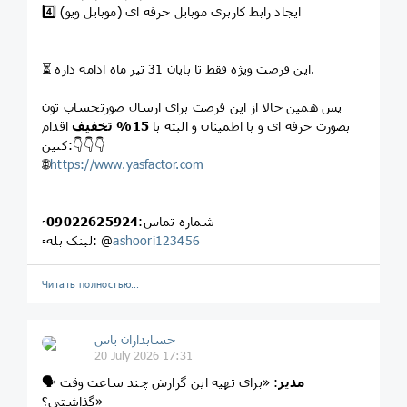
4️⃣ ایجاد رابط کاربری موبایل حرفه ای (موبایل ویو)
⏳ این فرصت ویژه فقط تا پایان 31 تیر ماه ادامه داره.
پس همین حالا از این فرصت برای ارسال صورتحساب تون
بصورت حرفه ای و با اطمینان و البته با
15% تخفیف
اقدام
کنین:👇👇👇
🌐
https://www.yasfactor.com
▫️شماره تماس:
09022625924
ashoori123456
▫️لینک بله: @
Читать полностью…
حسابداران یاس
20 July 2026 17:31
مدیر
: «برای تهیه این گزارش چند ساعت وقت
🗣️
گذاشتی؟»