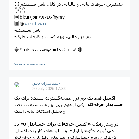
⭕️ جدیدترین خبرهای مالی و مالیاتی در کانال یاس سیستم
👇👇👇
🆔 ble.ir/join/9t7Dxfhymy
🆔️ @
yassoftware
▫️یاس سیستم
▫️نرم افزار مالی، ویژه کسب و کارهای چابک
🔵 ما + شما = موفقیت به توان ۲! 🔴
Читать полностью…
حسابداران یاس
20 July 2026 17:33
اکسل
فقط یک نرم‌افزار صفحه‌گسترده نیست؛ برای یک
حسابدار حرفه‌ای
، یکی از مهم‌ترین ابزارهای سرعت، دقت
و تحلیل اطلاعات مالی است.
در وبینار رایگان
«اکسل حرفه‌ای برای حسابداران
» یاد
می‌گیریم چگونه با ابزارها و قابلیت‌های کاربردی اکسل،
کارهای روزمره حسابداری را سریع‌تر، دقیق‌تر و حرفه‌ای‌تر