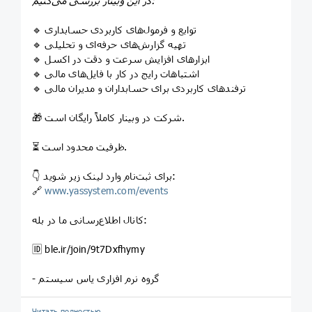
در این وبینار بررسی می‌کنیم:
🔹 توابع و فرمول‌های کاربردی حسابداری
🔹 تهیه گزارش‌های حرفه‌ای و تحلیلی
🔹 ابزارهای افزایش سرعت و دقت در اکسل
🔹 اشتباهات رایج در کار با فایل‌های مالی
🔹 ترفندهای کاربردی برای حسابداران و مدیران مالی
🎁 شرکت در وبینار کاملاً رایگان است.
⏳ ظرفیت محدود است.
👇 برای ثبت‌نام وارد لینک زیر شوید:
🔗
www.yassystem.com/events
کانال اطلاع‌رسانی ما در بله:
🆔️ ble.ir/join/9t7Dxfhymy
- گروه نرم افزاری یاس سیستم
Читать полностью…