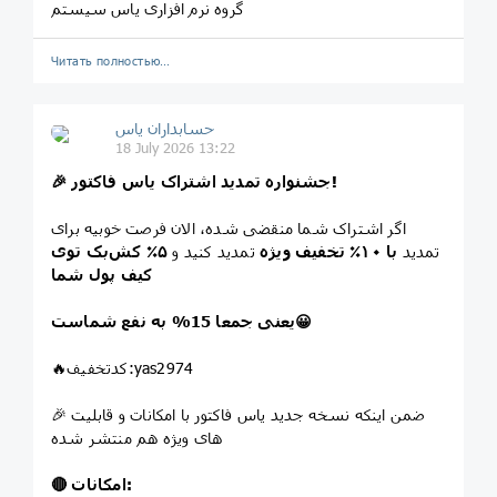
گروه نرم افزاری یاس سیستم
Читать полностью…
حسابداران یاس
18 July 2026 13:22
🎉 جشنواره تمدید اشتراک یاس فاکتور!
اگر اشتراک شما منقضی شده، الان فرصت خوبیه برای
تمدید
با ۱۰٪ تخفیف ویژه
تمدید کنید و
۵٪ کش‌بک توی
کیف پول شما
یعنی جمعا 15% به نفع شماست😀
🔥کدتخفیف:yas2974
🎉 ضمن اینکه نسخه جدید یاس فاکتور با امکانات و قابلیت
های ویژه هم منتشر شده
🔴 امکانات: