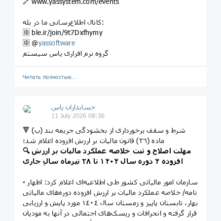
🔗 www.yassystem.com/events
کانال اطلاع‌رسانی ما در بله:
🆔️ ble.ir/join/9t7Dxfhymy
🆔 @
yassoftware
گروه نرم افزاری یاس سیستم
Читать полностью…
حسابداران یاس
11 July 2026 08:36
🔻 شرط و سقف برخورداری از بخشودگی جریمه بند (ب)
ماده (٣٦) قانون مالیات بر ارزش افزوده اعلام شد؛
🔍 مهلت اصلاح و ثبت خلاصه عملکرد مالیات بر ارزش
افزوده ۴ دوره سال ۱۴۰۴ تا ۲۸ تیرماه سالِ جاری
▫️ سازمان امور مالیاتی کشور طی اطلاعیه‌ای اعلام کرد: اظهار
نامه/ خلاصه عملکرد مالیات بر ارزش افزوده دوره‌های مالیاتی
بهار، تابستان پاییز و زمستان سال ١٤٠٤ مورد پایش و ارزیابی
قرار گرفته و انحرافات و ریسک‌های احتمالی در آنها به مودیان