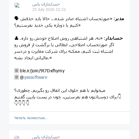
حسابداران یاس
25 July 2026 22:22
مدیر
: «صورتحساب اشتباه صادر شده... حالا باید حذفش
🗣️
کنیم یا دوباره یکی جدید بفرستیم؟»
حسابدار
: «نه، هر اشتباهی روش اصلاح خودش رو داره.
👤
اگر صورتحساب اصلاحی، ابطالی یا برگشت از فروش رو
اشتباه ثبت کنیم، ممکنه برای شرکت مغایرت و دردسر
مالیاتی ایجاد بشه.»
🆔️ ble.ir/join/9t7Dxfhymy
🆔️ @
yassoftware
میخوایم با هم جلوی این اتفاق رو بگیریم. چطوری؟
برای دوستانتون هم بفرستین، چون در پست پایین گفتیم👇
👇👇👇👇
Читать полностью…
حسابداران یاس