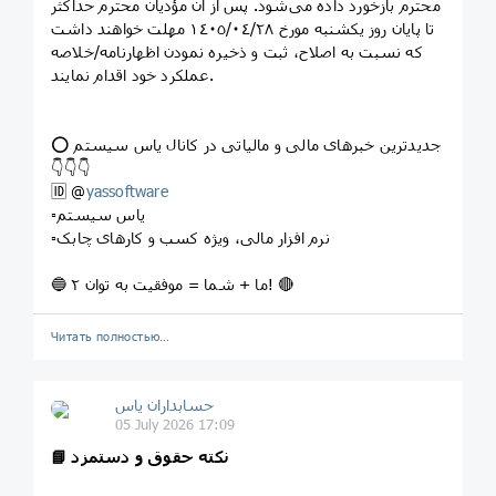
محترم بازخورد داده می‌شود. پس از آن مؤدیان محترم حداکثر
تا پایان روز یکشنبه مورخ ۱٤٠٥/٠٤/۲۸ مهلت خواهند داشت
که نسبت به اصلاح، ثبت و ذخیره نمودن اظهارنامه/خلاصه
عملکرد خود اقدام نمایند.
⭕️ جدیدترین خبرهای مالی و مالیاتی در کانال یاس سیستم
👇👇👇
🆔 @
yassoftware
▫️یاس سیستم
▫️نرم افزار مالی، ویژه کسب و کارهای چابک
🔵 ما + شما = موفقیت به توان ۲! 🔴
Читать полностью…
حسابداران یاس
05 July 2026 17:09
📘 نکته حقوق و دستمزد