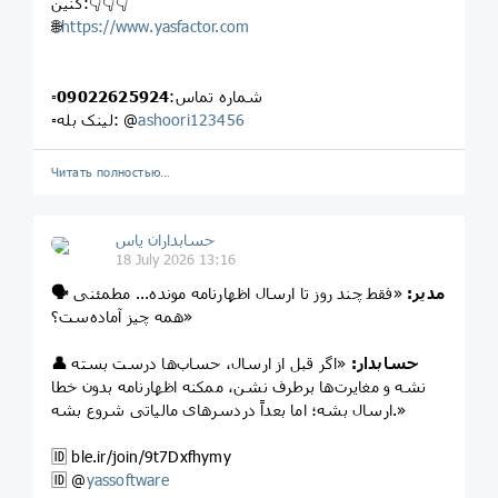
کنین:👇👇👇
🌐
https://www.yasfactor.com
▫️شماره تماس:
09022625924
ashoori123456
▫️لینک بله: @
Читать полностью…
حسابداران یاس
18 July 2026 13:16
🗣️ مدیر:
«فقط چند روز تا ارسال اظهارنامه مونده... مطمئنی
همه چیز آماده‌ست؟»
👤 حسابدار:
«اگر قبل از ارسال، حساب‌ها درست بسته
نشه و مغایرت‌ها برطرف نشن، ممکنه اظهارنامه بدون خطا
ارسال بشه؛ اما بعداً دردسرهای مالیاتی شروع بشه.»
🆔️ ble.ir/join/9t7Dxfhymy
🆔️ @
yassoftware