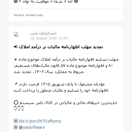
🔵 ما + شما = موفقیت به توان ۲! 🔴
Читать полностью…
حسابداران یاس
02 August 2026 10:54
تمدید مهلت اظهارنامه مالیات بر درآمد املاک
📢
🔹 مهلت تسلیم اظهارنامه مالیات بر درآمد املاک موضوع ماده
۸۰ و اظهارنامه موضوع ماده ۵۷ قانون مالیات‌های مستقیم،
مربوط به عملکرد سال ۱۴۰۴، تمدید شد.
📌 مؤدیان مشمول تا پایان شهریور ۱۴۰۵ فرصت دارند
اظهارنامه خود را تسلیم و مالیات متعلق را پرداخت کنند.
⭕️ جدیدترین خبرهای مالی و مالیاتی در کانال یاس سیستم
👇👇👇
🆔
ble.ir/join/9t7Dxfhymy
🆔️ @
yassoftware