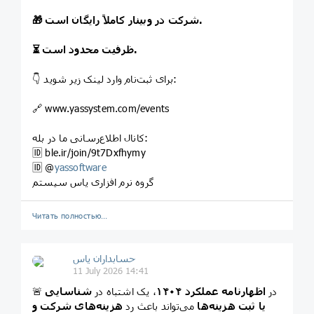
🎁 شرکت در وبینار کاملاً رایگان است.
⏳ ظرفیت محدود است.
👇 برای ثبت‌نام وارد لینک زیر شوید:
🔗 www.yassystem.com/events
کانال اطلاع‌رسانی ما در بله:
🆔️ ble.ir/join/9t7Dxfhymy
🆔️ @
yassoftware
گروه نرم افزاری یاس سیستم
Читать полностью…
حسابداران یاس
11 July 2026 14:41
🚨 در
اظهارنامه عملکرد ۱۴۰۴
، یک اشتباه در
شناسایی
یا ثبت هزینه‌ها
می‌تواند باعث رد
هزینه‌های شرکت و