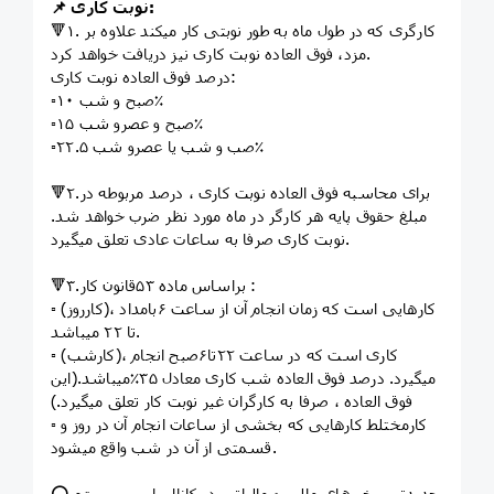
📌 نوبت کاری:
🔻۱. کارگری که در طول ماه به طور نوبتی کار میکند علاوه بر
مزد، فوق العاده نوبت کاری نیز دریافت خواهد کرد.
درصد فوق العاده نوبت کاری:
▫️صبح و شب ۱۰٪
▫️صبح و عصرو شب ۱۵٪
▫️صب و شب یا عصرو شب ۲۲.۵٪
🔻۲.برای محاسبه فوق العاده نوبت کاری ، درصد مربوطه در
مبلغ حقوق پایه هر کارگر در ماه مورد نظر ضرب خواهد شد.
نوبت کاری صرفا به ساعات عادی تعلق میگیرد.
🔻۳.براساس ماده ۵۳قانون کار :
▫️ (کارروز)، کارهایی است که زمان انجام آن از ساعت ۶بامداد
تا ۲۲ میباشد.
▫️ (کارشب)، کاری است که در ساعت ۲۲تا۶صبح انجام
میگیرد. درصد فوق العاده شب کاری معادل ۳۵٪میباشد.(این
فوق العاده ، صرفا به کارگران غیر نوبت کار تعلق میگیرد.)
▫️ کارمختلط کارهایی که بخشی از ساعات انجام آن در روز و
قسمتی از آن در شب واقع میشود.
⭕️ جدیدترین خبرهای مالی و مالیاتی در کانال یاس سیستم