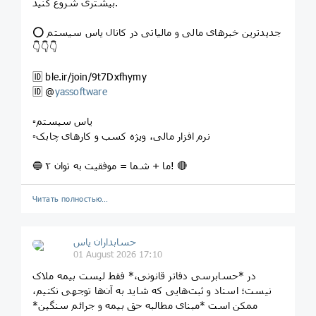
بیشتری شروع کنید.
⭕️ جدیدترین خبرهای مالی و مالیاتی در کانال یاس سیستم
👇👇👇
🆔 ble.ir/join/9t7Dxfhymy
🆔 @
yassoftware
▫️یاس سیستم
▫️نرم افزار مالی، ویژه کسب و کارهای چابک
🔵 ما + شما = موفقیت به توان ۲! 🔴
Читать полностью…
حسابداران یاس
01 August 2026 17:10
در *حسابرسی دفاتر قانونی،* فقط لیست بیمه ملاک
نیست؛ اسناد و ثبت‌هایی که شاید به آن‌ها توجهی نکنیم،
ممکن است *مبنای مطالبه حق بیمه و جرائم سنگین*