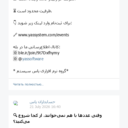
⏳ ظرفیت محدود است.
👇 برای ثبت‌نام وارد لینک زیر شوید:
🔗 www.yassystem.com/events
کانال اطلاع‌رسانی ما در بله:
🆔️ ble.ir/join/9t7Dxfhymy
🆔️ @
yassoftware
* گروه نرم افزاری یاس سیستم*
Читать полностью…
حسابداران یاس
21 July 2026 16:40
🔍 وقتی عددها با هم نمی‌خوانند، از کجا شروع
می‌کنید؟