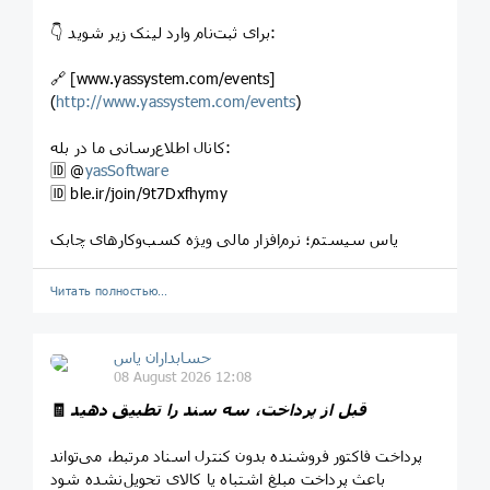
👇 برای ثبت‌نام وارد لینک زیر شوید:
🔗 [www.yassystem.com/events]
(
http://www.yassystem.com/events
)
کانال اطلاع‌رسانی ما در بله:
🆔 @
yasSoftware
🆔️ ble.ir/join/9t7Dxfhymy
یاس سیستم؛ نرم‌افزار مالی ویژه کسب‌وکارهای چابک
Читать полностью…
حسابداران یاس
08 August 2026 12:08
قبل از پرداخت، سه سند را تطبیق دهید
🧾
پرداخت فاکتور فروشنده بدون کنترل اسناد مرتبط، می‌تواند
باعث پرداخت مبلغ اشتباه یا کالای تحویل‌نشده شود