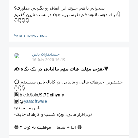
میخوایم با هم جلوی این اتفاق رو بگیریم. چطوری؟
برای دوستانتون هم بفرستین، چون در پست پایین گفتیم👇
👇👇👇👇
Читать полностью…
حسابداران یاس
16 July 2026 16:19
✍️ تقویم مهلت های مهم مالیاتی در یک نگاه🔻
⭕️ جدیدترین خبرهای مالی و مالیاتی در کانال یاس سیستم
👇👇👇
🆔 ble.ir/join/9t7Dxfhymy
🆔️ @
yassoftware
▫️یاس سیستم
▫️نرم افزار مالی، ویژه کسب و کارهای چابک
🔵 ما + شما = موفقیت به توان ۲! 🔴