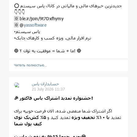
⭕️ جدیدترین خبرهای مالی و مالیاتی در کانال یاس سیستم
👇👇👇
🆔 ble.ir/join/9t7Dxfhymy
🆔️ @
yassoftware
▫️یاس سیستم
▫️نرم افزار مالی، ویژه کسب و کارهای چابک
🔵 ما + شما = موفقیت به توان ۲! 🔴
Читать полностью…
حسابداران یاس
21 July 2026 11:37
🎉 جشنواره تمدید اشتراک یاس فاکتور!
اگر اشتراک شما منقضی شده، الان فرصت خوبیه برای
تمدید
با ۱۰٪ تخفیف ویژه
تمدید کنید و
۵٪ کش‌بک توی
کیف پول شما
یعنی جمعا 15% به نفع شماست😀