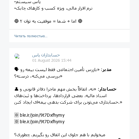
▫️یاس سیستم
▫️نرم افزار مالی، ویژه کسب و کارهای چابک
🔵 ما + شما = موفقیت به توان ۲! 🔴
Читать полностью…
حسابداران یاس
01 August 2026 15:44
مدیر
: «بازرس تأمین اجتماعی فقط لیست بیمه رو
🗣️
بررسی می‌کنه، درسته؟»
حسابدار
: «نه، اتفاقاً بخش مهم ماجرا دفاتر قانونی و
👤
اسناد مالیه. بعضی قراردادها، پرداخت‌ها و ثبت‌های
حسابداری می‌تونن برای شرکت بدهی بیمه‌ای ایجاد کنن.»
🆔️ ble.ir/join/9t7Dxfhymy
🆔️ ble.ir/join/9t7Dxfhymy
میخوایم با هم جلوی این اتفاق رو بگیریم. چطوری؟