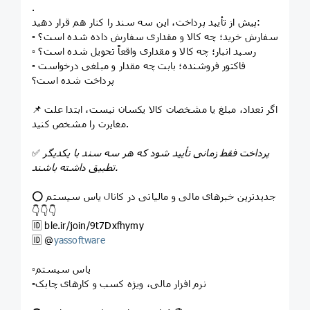
.
پیش از تأیید پرداخت، این سه سند را کنار هم قرار دهید:
▫️ سفارش خرید؛ چه کالا و مقداری سفارش داده شده است؟
▫️ رسید انبار؛ چه کالا و مقداری واقعاً تحویل شده است؟
▫️ فاکتور فروشنده؛ بابت چه مقدار و مبلغی درخواست
پرداخت شده است؟
📌 اگر تعداد، مبلغ یا مشخصات کالا یکسان نیست، ابتدا علت
مغایرت را مشخص کنید.
پرداخت فقط زمانی تأیید شود که هر سه سند با یکدیگر
✅
تطبیق داشته باشند.
⭕️ جدیدترین خبرهای مالی و مالیاتی در کانال یاس سیستم
👇👇👇
🆔 ble.ir/join/9t7Dxfhymy
🆔️ @
yassoftware
▫️یاس سیستم
▫️نرم افزار مالی، ویژه کسب و کارهای چابک