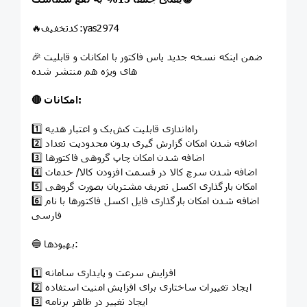
🔥کدتخفیف:yas2974
🎉 ضمن اینکه نسخه جدید یاس فاکتور با امکانات و قابلیت
های ویژه هم منتشر شده
🔴 امکانات:
1️⃣ راه‌اندازی قابلیت کش‌بک و اعتبار هدیه
2️⃣ اضافه شدن امکان گزارش گیری بدون محدودیت تعداد
3️⃣ اضافه شدن امکان چاپ گروهی فاکتورها
4️⃣ اضافه شدن سرچ کالا در قسمت افزودن کالا/ خدمات
5️⃣ امکان بارگذاری اکسل تعریف مشتریان بصورت گروهی
6️⃣ اضافه شدن امکان بارگذاری فایل اکسل فاکتورها با نام
فارسی
🔵 بهبودها:
1️⃣ افزایش سرعت و پایداری سامانه
2️⃣ ایجاد تغییرات ساختاری برای افزایش امنیت استفاده
3️⃣ ایجاد تغییر در ظاهر برنامه