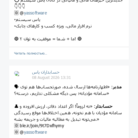
👇👇👇
🆔 @
yassoftware
▫️یاس سیستم
▫️نرم افزار مالی، ویژه کسب و کارهای چابک
🔵 ما + شما = موفقیت به توان ۲! 🔴
Читать полностью…
حسابداران یاس
08 August 2026 13:31
مدیر
: «اظهارنامه‌ها ارسال شده، صورتحساب‌ها هم توی
🗣️
سامانه مؤدیانه؛ پس دیگه مشکلی نداریم، درسته؟»
حسابدار
: «نه لزوماً! اگر اعداد دفاتر، ارزش افزوده و
👤
سامانه مؤدیان با هم نخونه، همین اختلاف‌ها موقع رسیدگی
می‌تونه تبدیل به مطالبه مالیات و جریمه بشه.»
🆔️ ble.ir/join/9t7Dxfhymy
🆔️ @
yassoftware