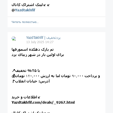
لینک اشتراک کانال↙️↙️
@
Yazdtakhfif
Читать полностью…
13 July 2025 14:27
تم پارک دهکده اسمورفها
برای اولین بار در شهر زیبای یزد
📍با ۲۵% تخفیف
💰و پرداخت
۹۰٫۰۰۰
تومان اما به ارزش
۱۲۰٫۰۰۰
تومان
🚩آدرس: خیابان انقلاب
اطلاعات و خرید↙️
Yazdtakhfif.com/deals/_9267.html
لینک اشتراک کانال↙️↙️