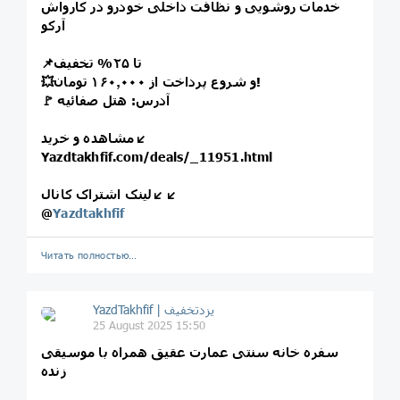
خدمات روشویی و نظافت داخلی خودرو در کارواش
آرکو
📌تا ۲۵% تخفیف
💥و شروع پرداخت از ۱۶۰٫۰۰۰ تومان!
🚩 آدرس: هتل صفائیه
مشاهده و خرید↙️
Yazdtakhfif.com/deals/_11951.html
لینک اشتراک کانال↙️↙️
@
Yazdtakhfif
Читать полностью…
25 August 2025 15:50
سفره خانه سنتی عمارت عقیق همراه با موسیقی
زنده