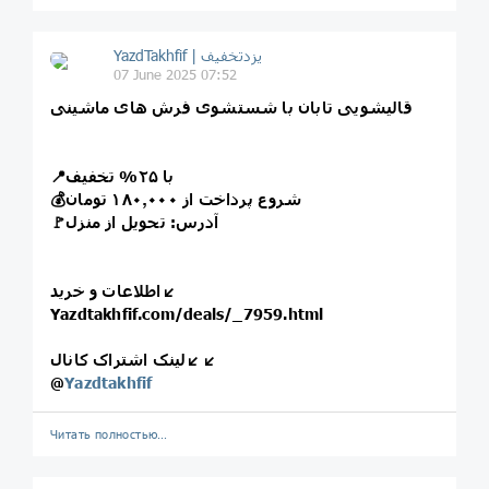
07 June 2025 07:52
قالیشویی تابان با شستشوی فرش های ماشینی
📍با ۲۵% تخفیف
💰شروع پرداخت از ۱۸۰٫۰۰۰ تومان
🚩آدرس: تحویل از منزل
اطلاعات و خرید↙️
Yazdtakhfif.com/deals/_7959.html
لینک اشتراک کانال↙️↙️
@
Yazdtakhfif
Читать полностью…