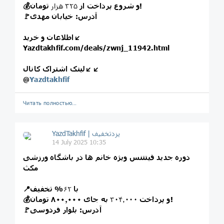
تومان!
💰و شروع پرداخت از
۳۲۵ هزار
🚩آدرس: خیابان مهدی
اطلاعات و خرید↙️
Yazdtakhfif.com/deals/zwnj_11942.html
لینک اشتراک کانال↙️↙️
@
Yazdtakhfif
Читать полностью…
14 July 2025 10:35
دوره جدید فیتتنس ویژه خانم ها در باشگاه ورزشی
مکث
📍با
۶۲
% تخفیف
به جای ۸۰۰٫۰۰۰ تومان!
💰و پرداخت
۳۰۴٫۰۰۰
🚩آدرس: بلوار فردوسی