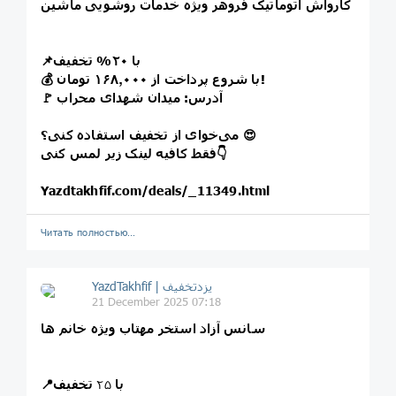
کارواش اتوماتیک فروهر ویژه خدمات روشویی ماشین
📌با ۲۰% تخفیف
💰 با شروع پرداخت از ۱۶۸٫۰۰۰ تومان!
🚩 آدرس: میدان شهدای محراب
می‌خوای از تخفیف استفاده کنی؟ 😍
فقط کافیه لینک زیر لمس کنی👇
Yazdtakhfif.com/deals/_11349.html
Читать полностью…
21 December 2025 07:18
سانس آزاد استخر مهتاب ویژه خانم ها
📍با
۲۵
تخفیف