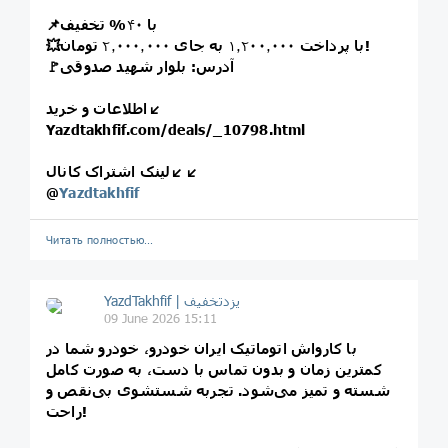
📌با
۴۰
% تخفیف
تومان!
💥با پرداخت
۱٫۲۰۰٫۰۰۰
به جای
۲٫۰۰۰٫۰۰۰
🚩آدرس: بلوار شهید صدوقی
اطلاعات و خرید↙️
Yazdtakhfif.com/deals/_10798.html
لینک اشتراک کانال↙️↙️
@
Yazdtakhfif
Читать полностью…
09 June 2026 15:11
با کارواش اتوماتیک ایران خودرو، خودرو شما در
کمترین زمان و بدون تماس با دست، به صورت کامل
شسته و تمیز می‌شود. تجربه شستشوی بی‌نقص و
راحت!