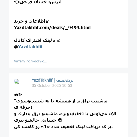
👈آدرس: خیابان فرخی
اطلاعات و خرید↙️
Yazdtakhfif.com/deals/_9499.html
لینک اشتراک کانال↙️↙️
@
Yazdtakhfif
Читать полностью…
05 October 2025 10:53
🚗✨
“ماشینت براق‌تر از همیشه با یه شست‌وشوی
حرفه‌ای!
الان می‌تونی با تخفیف ویژه، ماشینتو برق بندازی و
حسابی حالشو ببری 😍
برای دریافت لینک تخفیف عدد «1» رو کامنت کن.