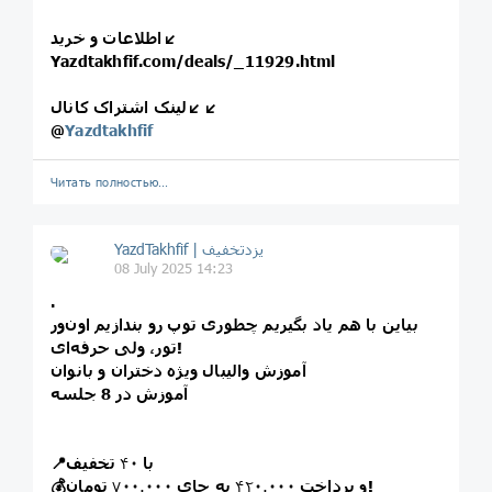
اطلاعات و خرید↙️
Yazdtakhfif.com/deals/_11929.html
لینک اشتراک کانال↙️↙️
@
Yazdtakhfif
Читать полностью…
08 July 2025 14:23
.
بیاین با هم یاد بگیریم چطوری توپ رو بندازیم اون‌ور
تور، ولی حرفه‌ای!
آموزش والیبال ویژه دختران و بانوان
آموزش در 8 جلسه
📍با
۴۰
تخفیف
تومان!
💰و پرداخت
۴۲۰٫۰۰۰
به جای
۷۰۰٫۰۰۰