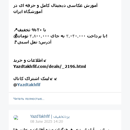
آموزش عکاسی دیجیتال کامل و حرفه ای در
آموزشگاه ایران
📍با ۲۰% تخفیف
تومان!
💰با پرداخت
۳٫۰۴۰٫۰۰۰
به جای
۳٫۸۰۰٫۰۰۰
🚩آدرس: نعل اسبی
اطلاعات و خرید↙️
Yazdtakhfif.com/deals/_2196.html
لینک اشتراک کانال↙️↙️
@
Yazdtakhfif
Читать полностью…
08 June 2025 14:20
سانس آزاد استخر فرهنگیان ویژه آقایان و خانم ها