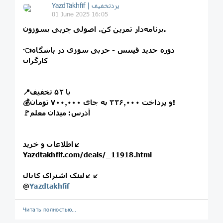
01 June 2025 16:05
برنامه‌دار تمرین کن، اصولی چربی بسوزون.
👈دوره جدید فیتنس - چربی سوزی در باشگاه
کارگران
📍با ۵۲ تخفیف
💰و پرداخت ۳۳۶٫۰۰۰ به جای ۷۰۰٫۰۰۰ تومان!
🚩آدرس: میدان معلم
اطلاعات و خرید↙️
Yazdtakhfif.com/deals/_11918.html
لینک اشتراک کانال↙️↙️
@
Yazdtakhfif
Читать полностью…