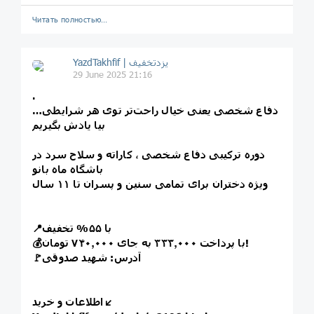
Читать полностью…
29 June 2025 21:16
.
دفاع شخصی یعنی خیال راحت‌تر توی هر شرایطی…
بیا یادش بگیریم
دوره ترکیبی دفاع شخصی ، کاراته و سلاح سرد در
باشگاه ماه بانو
ویژه دختران برای تمامی سنین و پسران تا ۱۱ سال
📍با ۵۵% تخفیف
💰با پرداخت ۳۳۳٫۰۰۰ به جای ۷۴۰٫۰۰۰ تومان!
🚩آدرس: شهید صدوقی
اطلاعات و خرید↙️