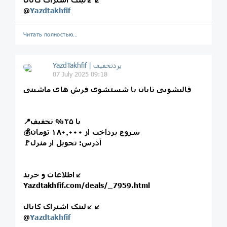
@
Yazdtakhfif
Читать полностью…
07 July 2025 09:18
قالیشویی تابان با شستشوی فرش های ماشینی
📍با ۲۵% تخفیف
💰شروع پرداخت از ۱۸۰٫۰۰۰ تومان
🚩آدرس: تحویل از منزل
اطلاعات و خرید↙️
Yazdtakhfif.com/deals/_7959.html
لینک اشتراک کانال↙️↙️
@
Yazdtakhfif