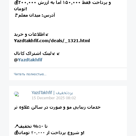
💰و پرداخت فقط ۱۵۰٫۰۰۰ اما به ارزش ۲۰۰٫۰۰۰
تومان!
🚩آدرس: میدان معلم
اطلاعات و خرید↙️
Yazdtakhfif.com/deals/_1321.html
لینک اشتراک کانال↙️↙️
@
Yazdtakhfif
Читать полностью…
15 December 2025 08:02
خدمات زیبایی مو و صورت در سالن علاوه تر
📍تا
۵۰
% تخفیف
تومان!
💰و شروع پرداخت از
۴۰٫۰۰۰