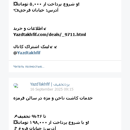
💥و شروع پرداخت از ۵٫۰۰۰ تومان!
👈آدرس: خیابان فرخی
اطلاعات و خرید↙️
Yazdtakhfif.com/deals/_9711.html
لینک اشتراک کانال↙️↙️
@
Yazdtakhfif
Читать полностью…
16 September 2025 09:15
خدمات کاشت ناخن و مژه در سالن فرمژه
📌تا ۴۶% تخفیف
💥و با شروع پرداخت از ۱۹۸٫۰۰۰ تومان!
🚩 آدرس: خیابان فروغ