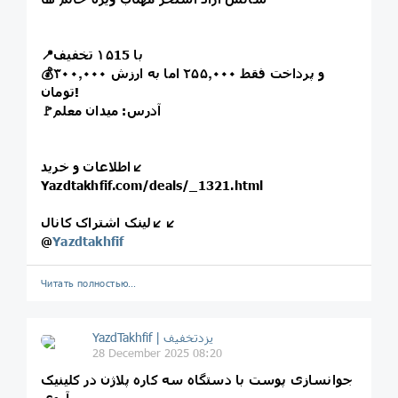
📍با ۱۵15 تخفیف
💰و پرداخت فقط ۲۵۵٫۰۰۰ اما به ارزش ۳۰۰٫۰۰۰
تومان!
🚩آدرس: میدان معلم
اطلاعات و خرید↙️
Yazdtakhfif.com/deals/_1321.html
لینک اشتراک کانال↙️↙️
@
Yazdtakhfif
Читать полностью…
28 December 2025 08:20
جوانسازی پوست با دستگاه سه کاره پلاژن در کلینیک