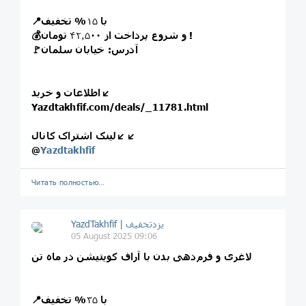
📍با
۱۵
% تخفیف
تومان !
💰و شروع پرداخت از
۴۲٫۵۰۰
🚩آدرس: خیابان سلمان
اطلاعات و خرید↙️
Yazdtakhfif.com/deals/_11781.html
لینک اشتراک کانال↙️↙️
@
Yazdtakhfif
Читать полностью…
05 August 2025 09:06
لاغری و فرم‌دهی بدن با آراف کویتیشن در ماه تن
📍با
۳۵
% تخفیف