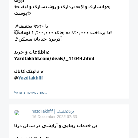
آروی
✨جوانسازی و لایه برداری و روشنسازی و لیفت
پوست✨
📌با
۴۰
% تخفیف
٫۰۰۰ تومان!
💥با پرداخت
٫۰۰۰ به جای ۱٫
۸۴۰
۴۰۰
🚩آدرس: خیابان مسکن
اطلاعات و خرید↙️
Yazdtakhfif.com/deals/_11044.html
لینک کانال↙️↙️
@
Yazdtakhfif
Читать полностью…
16 December 2025 07:33
بن خدمات زیبایی و آرایشی در سالن درنا