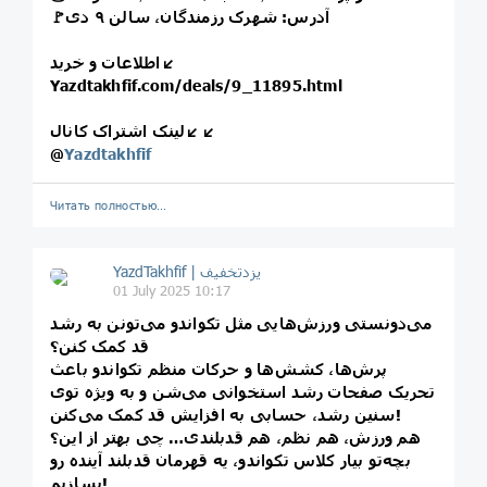
🚩آدرس: شهرک رزمندگان، سالن ۹ دی
اطلاعات و خرید↙️
Yazdtakhfif.com/deals/9_11895.html
لینک اشتراک کانال↙️↙️
@
Yazdtakhfif
Читать полностью…
01 July 2025 10:17
می‌دونستی ورزش‌هایی مثل تکواندو می‌تونن به رشد
قد کمک کنن؟
پرش‌ها، کشش‌ها و حرکات منظم تکواندو باعث
تحریک صفحات رشد استخوانی می‌شن و به ویژه توی
سنین رشد، حسابی به افزایش قد کمک می‌کنن!
هم ورزش، هم نظم، هم قدبلندی… چی بهتر از این؟
بچه‌تو بیار کلاس تکواندو، یه قهرمان قدبلند آینده رو
بسازیم!