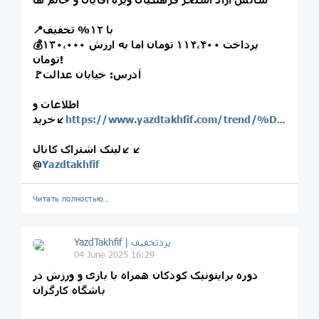
📍با ۱۲% تخفیف
💰پرداخت ۱۱۴،۴۰۰ تومان اما به ارزش ۱۳۰،۰۰۰
تومان!
🚩آدرس: خیابان عدالت
اطلاعات و
https://www.yazdtakhfif.com/trend/%D8%A7%D8%B3%D8%AA%D8%AE%D8%B1%20%D9%81%D8%B1%D9%87%D9%86%DA%AF%DB%8C%D8%A7%D9%86/l
خرید↙️
لینک اشتراک کانال↙️↙️
@
Yazdtakhfif
Читать полностью…
04 June 2025 16:29
دوره برایتونیک کودکان همراه با بازی و ورزش در
باشگاه کارگران