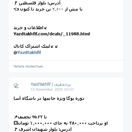
🚩 آدرس: بلوار فلسطین
👈 با بیش از
۲٫۶۰۰
بن خرید تا کنون
اطلاعات و خرید↙️
Yazdtakhfif.com/deals/_11988.html
لینک اشتراک کانال↙️↙️
@
Yazdtakhfif
Читать полностью…
15 November 2025 10:07
دوره یوگا ویژه خانمها در باشگاه آسا
📌با ۶۲% تخفیف
💥و پرداخت ۳۸۰٫۰۰۰ به جای ۱٫۰۰۰٫۰۰۰ تومان!
🚩 آدرس: بلوار شهیدان اشرف