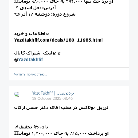
تومان!
💥و پرداخت تنها
۳۹۲٫۰۰۰
به جای
۹۸۰٫۰۰۰
🚩 آدرس: نعل اسبی
👈 شروع دوره: دوشنبه
۱۷
آذر
اطلاعات و خرید↙️
Yazdtakhfif.com/deals/180_11985.html
لینک اشتراک کانال↙️↙️
@
Yazdtakhfif
Читать полностью…
18 October 2025 08:46
تزریق بوتاکس در مطب آقای دکتر حسن ارکان
📌با
۳۵
% تخفیف
تومان!
💥و پرداخت
۸۴۵٫۰۰۰
به جای
۱٫۳۰۰٫۰۰۰