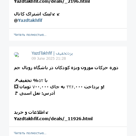
Yazdtakhfif.com/deals/_2196.html
لینک اشتراک کانال↙️↙️
@
Yazdtakhfif
Читать полностью…
09 June 2025 21:28
دوره حرکات موزون ویژه کودکان در باشگاه رویال جم
📌با
۵۲
% تخفیف
تومان!
💥 و پرداخت
۳۳۶٫۰۰۰
به جای
۷۰۰٫۰۰۰
🚩 آدرس: نعل اسبی
اطلاعات و خرید↙️
Yazdtakhfif.com/deals/_11926.html
Читать полностью…