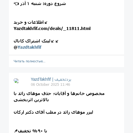
👈 شروع دوره: شنبه ۱ آذر
اطلاعات و خرید↙️
Yazdtakhfif.com/deals/_11811.html
لینک اشتراک کانال↙️↙️
@
Yazdtakhfif
Читать полностью…
06 October 2025 11:46
مخصوص خانم‌ها و آقایان؛ حذف موهای زائد با
بالاترین اثربخشی
لیزر موهای زائد در مطب آقای دکتر ارکان
📌با ۹۰% تخفیف