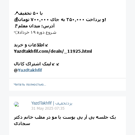
📍با ۵۰ تخفیف
💰و پرداخت ۳۵۰٫۰۰۰ به جای ۷۰۰٫۰۰۰ تومان!
🚩آدرس: میدان معلم
👈شروع دوره ۱۹ خرداد
اطلاعات و خرید↙️
Yazdtakhfif.com/deals/_11925.html
لینک اشتراک کانال↙️↙️
@
Yazdtakhfif
Читать полностью…
31 May 2025 07:35
یک جلسه پی آر پی پوست یا مو در مطب خانم دکتر
سجادی