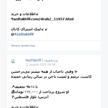
اطلاعات و خرید↙️
Yazdtakhfif.com/deals/_11957.html
لینک اشتراک کانال↙️↙️
@
Yazdtakhfif
Читать полностью…
11 August 2025 09:54
وقتی ناخنات از همه بیشتر می‌درخشن ✨
کاشت، ترمیم و لمینت ناخن در سالن زیبایی حمیده
📍با
۳۵
% تخفیف
تومان!
💰و شروع پرداخت از
۲۹۲٫۰۰۰
🚩آدرس: بلوار فلسطین
اطلاعات و خرید↙️