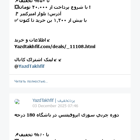
📌تا ۵۰% تخفیف
💥با شروع پرداخت از ۴۰،۰۰۰ تومان !
🚩 آدرس: بلوار امیرکبیر
✅ با بیش از ۱٫۳۰۰ بن خرید تا کنون
اطلاعات و خرید↙️
Yazdtakhfif.com/deals/_11108.html
لینک اشتراک کانال↙️↙️
@
YazdTakhfif
Читать полностью…
03 December 2025 07:46
دوره چربي سوزی ايروفیتنس در باشگاه 180 درجه
📌با
۶۰
% تخفیف