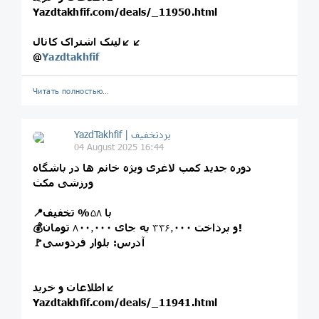
Yazdtakhfif.com/deals/_11950.html
لینک اشتراک کانال↙️↙️
@
Yazdtakhfif
Читать полностью…
04 August 2025 16:44
دوره جدید کمپ لاغری ویژه خانم ها در باشگاه
ورزشی مکث
📍با
۵۸
% تخفیف
تومان!
💰و پرداخت
۳۳۶٫۰۰۰
به جای
۸۰۰٫۰۰۰
🚩آدرس: بلوار فردوسی
اطلاعات و خرید↙️
Yazdtakhfif.com/deals/_11941.html