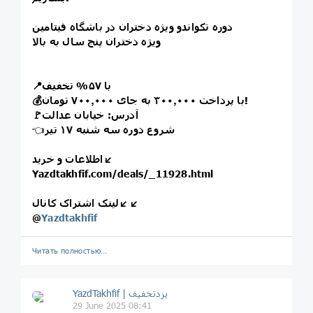
دوره تکواندو ویژه دختران در باشگاه فیتامین
ویژه دختران پنج سال به بالا
📍با ۵۷% تخفیف
💰با پرداخت ۳۰۰٫۰۰۰ به جای ۷۰۰٫۰۰۰ تومان!
🚩آدرس: خیابان عدالت
شروع دوره سه شنبه ۱۷ تیر
👈
اطلاعات و خرید↙️
Yazdtakhfif.com/deals/_11928.html
لینک اشتراک کانال↙️↙️
@
Yazdtakhfif
Читать полностью…
29 June 2025 08:41