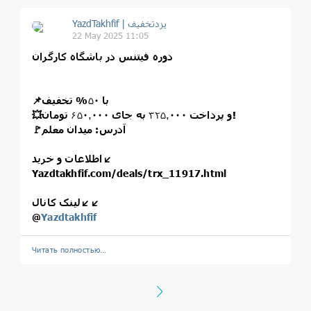
22 May 2025 11:05
دوره فیتنس در باشگاه کارگران
📌با
۵۰
% تخفیف
تومان!
💥و پرداخت
۳۲۵٫۰۰۰
به جای
۶۵۰٫۰۰۰
🚩آدرس: میدان معلم
اطلاعات و خرید↙️
Yazdtakhfif.com/deals/trx_11917.html
لینک کانال↙️↙️
@
Yazdtakhfif
Читать полностью…
Next