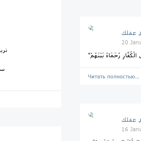
و
ِ عقلك
20 Jan
تري
سي
Читать полностью…
ِ عقلك
16 Jan