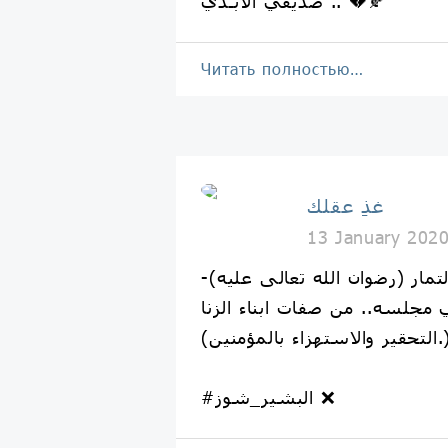
صَديقي الأَبـدي .. 💔🍂
Читать полностью…
غذِ عقلك
13 January 202
التمار (رضوان الله تعالى عليه)
ي مجلسه.. من صفات ابناء الزنا
 والاستهزاء بالمؤمنين.)
#البشير_شوز ❌