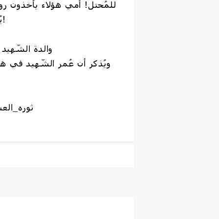
للمُحتل! أمي هؤلاء يأخذون روا
يُعطون لـ أولادنا صدّقة!
✍والدة الشّه
#ثوره_العش