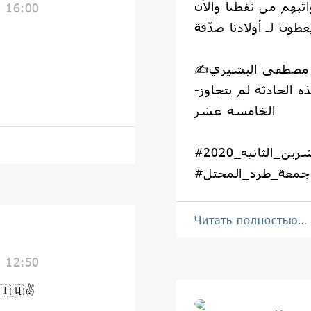
تبهم من نفطنا والآن
0 16:00
يد مصطفى البشيري
-ويُذكر أن عُمر الشّهيد في هذه الحادثة لم يتجاوز
الخامسة عشر
رين_الثانيه_2020
#جمعة_طرد_المحتل
Читать полностью…
0 12:50
-إنَّ شعبي ڪُلهُ وطنٌ مُقاو