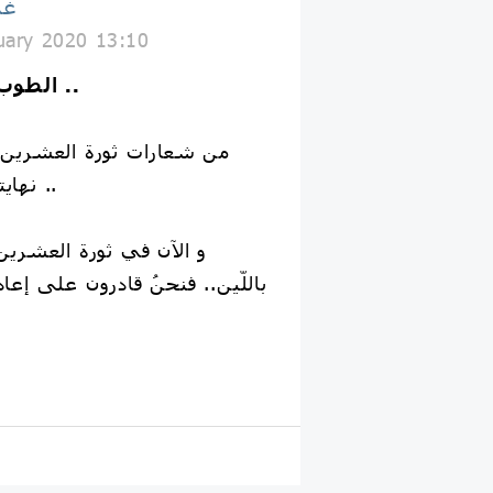
غذ
uary 2020 13:10
الطوب أحسن لو مگواري ..
من شعارات ثورة العشرين ا
نهايتها الخزي والعار لڪم ..
و الآن في ثورة العشرين 
باللّين.. فنحنُ قادرون على إعاد