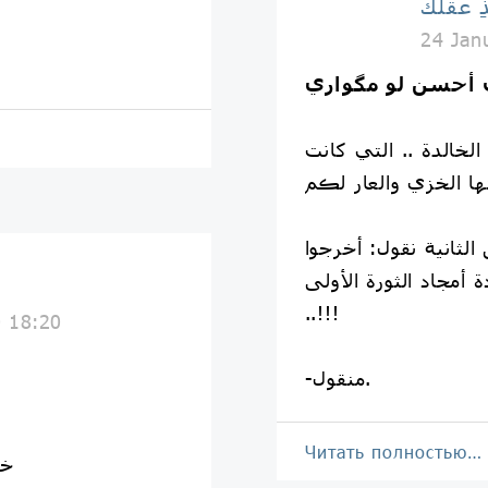
ِ عقلك
24 Jan
لخالدة .. التي كانت
الثانية نقول: أخرجوا
ة أمجاد الثورة الأولى
..!!!
0 18:20
-منقول.
Читать полностью…
خل