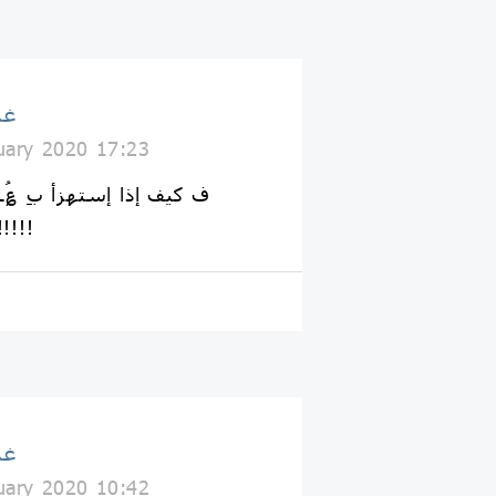
غذ
uary 2020 17:23
ف كيف إذا إستهزأ بِ ؏ُـل
حينها ماذا ي
غذ
uary 2020 10:42