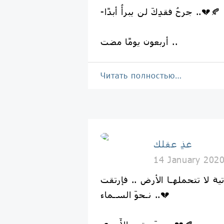
-جرحُ فقدِكَ لن يبرأُ أبدًا ..💔🍂
أربعون يومًا مضت ..
Читать полностью…
غذِ عقلك
14 January 202
 لا تتحملهـا الأرض .. فإرتقت
نـحوَ السـماء ..💔