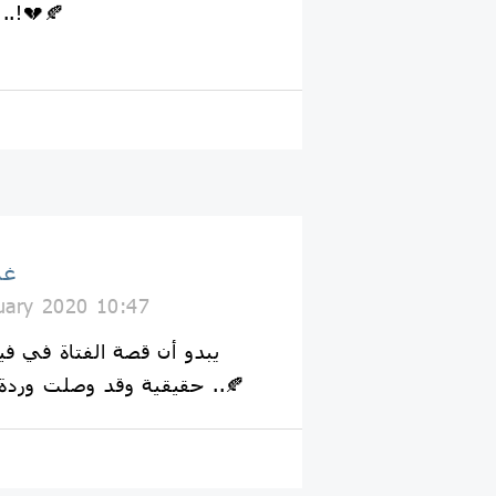
يا لِسرعةِ إلتحاقكَ بهِ ..!💔
غذ
uary 2020 10:47
يبدو أن قصة الفتاة في في
حقيقية وقد وصلت وردة الشهادة لحاج قاسم ..🍂