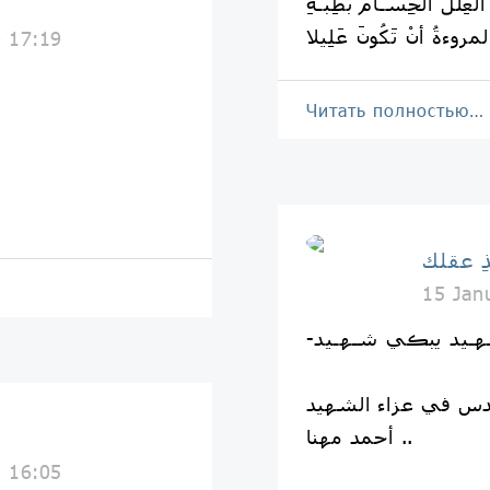
 العِلَلَ الجِسَـامَ بطِبّـهِ
0 17:19
Читать полностью…
ِ عقلك
15 Jan
ندس في عزاء الشهيد
أحمد مهنا ..
0 16:05