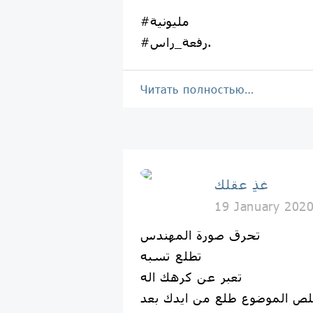
#مليونية
#رفعة_راس.
Читать полностью…
غذِ عقلك
19 January 202
تحرق صورة المهندس
تطلع تسبه
تعبر عن كرهك اله
ص الموضوع طلع من ايدك بعد