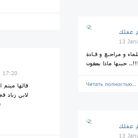
ِ عقلك
13 Jan
ماء و مراجـع و قـادة
ڪون ..!!!!!!!
0 17:20
Читать полностью…
-قالها ميثم 
لابن زياد ف
(التحقير
ِ عقلك
13 Jan