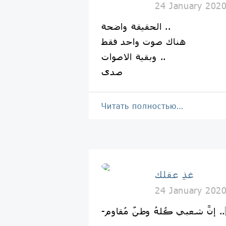
24 January 202
الحقيقة واضحة ..
هناك صوت واحد فقط
وبقية الاصوات ..
صدى
Читать полностью…
غذِ عقلك
24 January 202
م ..🇮🇶✌️