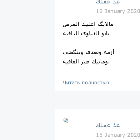
غذِ عقلك
16 January 202
مالايگ اعليك المرض
يابو الفتاوي الدافيه
أزمه وتعدي وتنگضي
ومابيك غير العافيه.
Читать полностью…
غذِ عقلك
15 January 202