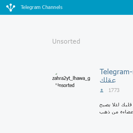
Telegram Channels
Tele - غذِ
عقلك
1773
قلبك لئلا يصبح
اعضاءه من ذهب