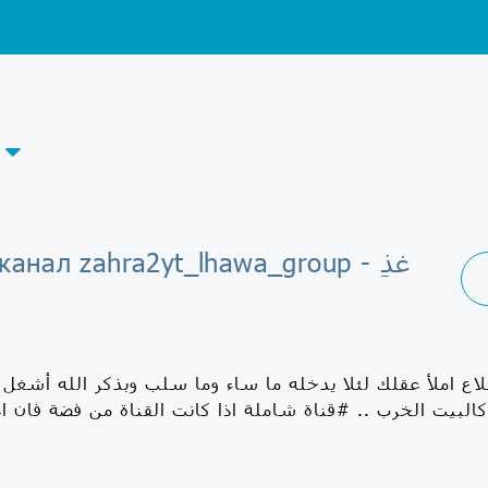
gram-канал zahra2yt_lhawa_group
لاع املأ عقلك لئلا يدخله ما ساء وما سلب وبذكر الله أشغل 
كالبيت الخرب .. #قناة شاملة اذا كانت القناة من فضة فان 