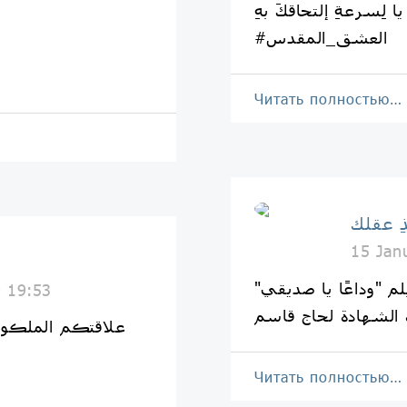
🍂
#العشق_المقدس
Читать полностью…
ِ عقلك
15 Jan
لم "وداعًا يا صديقي"
0 19:53
علاقتڪم الملڪوتية
Читать полностью…