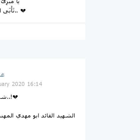
يا مُبْرِئَ
تَأْبَى المروءةُ أنْ تَكُونَ عَلِيلا.. 💔
غذ
uary 2020 16:14
-شـﮫـيد يبڪي شـﮫـيد..!💔
الشهيد القائد ابو مهدي المه