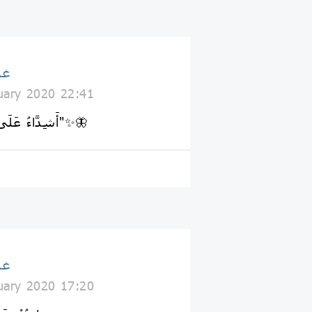
غذ
uary 2020 22:41
"أَشِدَّاءُ عَلَى الْكُفَّارِ رُحَمَاءُ بَيْنَهُمْ"✨🦋
غذ
uary 2020 17:20