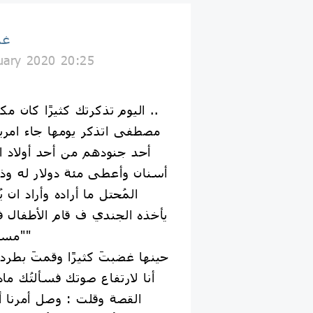
غذ
uary 2020 20:25
اليوم تذكرتك كثيرًا كان مكانك خاليًا بين الثائرين ..
مصطفى اتذكر يومها جاء امري
أحد جنودهم من أحد أولاد ا
أسنان وأعطى مئة دولار له و
المُحتل ما أراده وأراد ان 
يأخذه الجندي ف قام الأطفال فت
"مستر موني مستر موني"
حينها غضبتَ كثيرًا وقمتَ بطر
أنا لارتفاع صوتك فسألتُك 
القصة وقلت : وصل أمرنا أن