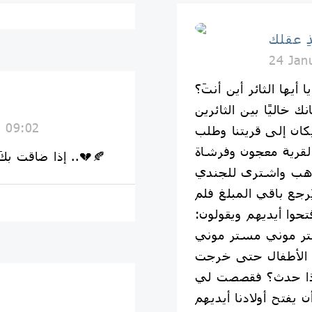
ِ عقلك
24 Jan
يا أيها الثائر أين أنتَ؟
0 09:02
كان إلى قريتنا وطلب
لقرية معجون وفرشاة
‏إذا ضاقت بكَ السُبل أنظر الى صُور الشّهداء ..💔🍂
ذهب واشترى للجندي
يُرجع باقي المبلغ فلم
حوا أيديهم ويقولون:
د الأطفال حتى خرجت
ماذا حدث؟ فقصصت لي
 يفتح أولادنا أيديهم