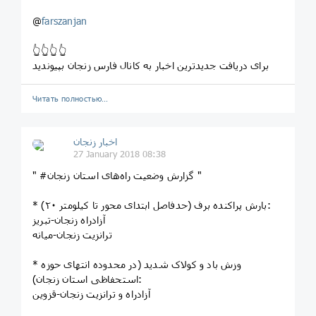
@
farszanjan
👆👆👆👆
برای دریافت جدیدترین اخبار به کانال فارس زنجان بپیوندید
Читать полностью…
اخبار زنجان
27 January 2018 08:38
" #گزارش وضعیت راه‌های استان زنجان "
* بارش پراکنده برف (حدفاصل ابتدای محور تا کیلومتر ٢٠):
آزادراه زنجان-تبریز
ترانزیت زنجان-میانه
* وزش باد و کولاک شدید (در محدوده انتهای حوزه
استحفاظی استان زنجان):
آزادراه و ترانزیت زنجان-قزوین