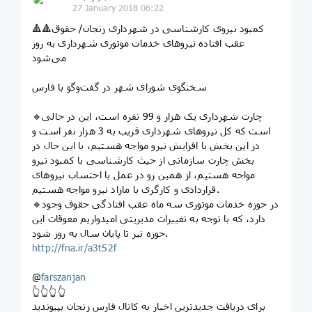
27 January 2018 06:22
🔺🔺کمبود نیروی کارشناسی در شهرداری زنجان/ حقوق
عقب افتاده نیروهای خدمات موتوری شهرداری به روز
می‌شود
سخنگوی شورای شهر در گفت‌وگو با فارس
🔹چارت شهرداری یک هزار و 99 نفره است، این در حالی
است که کل نیروهای شهرداری قریب به 3 هزار نفر است و
در این بخش با افزایش نیرو مواجه هستیم، با این حال در
بخش چارت سازمانی از حیث کارشناسی با کمبود نیرو
مواجه هستیم، از همین رو در عمل با احتساب نیروهای
قراردادی و کارگری با مازاد نیرو مواجه هستیم.
🔹در حوزه خدمات موتوری سه ماه عقب افتادگی حقوق وجود
دارد، که با توجه به تغییرات مدیریتی امیدواریم معوقات این
حوزه نیز تا پایان سال به روز شود.
http://fna.ir/a3t52f
@
farszanjan
👆👆👆👆
برای دریافت جدیدترین اخبار به کانال فارس زنجان بپیوندید