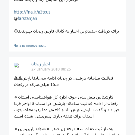
http://fna.ir/a3tcus
@
farszanjan
💢برای دریافت جدیدترین اخبار به کانال فارس زنجان بپیوندید
Читать полностью…
اخبار زنجان
27 January 2018 08:25
🔺🔺فعالیت سامانه بارشی در زنجان ادامه می‌یابد/بارش
15.5 میلی‌متری در زنجان
🔹کارشناس پیش‌بینی جوی اداره کل هواشناسی استان
زنجان از ادامه فعالیت سامانه بارشی در استان تا اواخر فردا
خبر داد و گفت: بارش، وزش باد و کاهش دما پدیده‌های جوی
استان برای هفته جاری پیش‌بینی شده است.
🔹وی از ثبت دمای سه درجه زیر صفر به عنوان پایین‌ترین
دمای استان طی 24 ساعت گذشته خبر داد و گفت: بالاترین