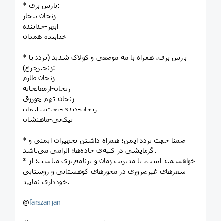
* بارش برف:
زنجان-بیجار
ابهر-خدابنده
خدابنده-همدان
* بارش برف، همراه با مه موضعی و کولاک شدید (تردد با
زنجیرچرخ):
زنجان-طارم
زنجان-ارمغانخانه
زنجان-تهم-چورزق
زنجان-دندی-تخت‌سلیمان
نیک‌پی-ماهنشان
* ضمناً جهت تردد ایمن؛ همراه داشتن تجهیزات ایمنی و
گرمایشی در کلیه‌ی جاده‌ها؛ الزامی می‌باشد.
* خواهشمند است، با مدیریت زمان و برنامه‌ریزی مناسب؛ از
سفرهای غیرضروری در محورهای کوهستانی و روستایی
خودداری نمایید.
@
farszanjan