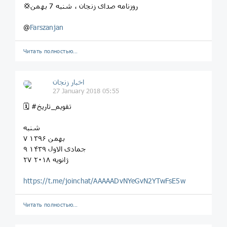
💢روزنامه صدای زنجان ، شنبه 7 بهمن
@
Farszanjan
Читать полностью…
اخبار زنجان
27 January 2018 05:55
🗓 #تقویم_تاریخ
شنبه
۷ بهمن ۱۳۹۶
۹ جمادی الاول ۱۴۳۹
۲۷ ژانویه ۲۰۱۸
https://t.me/joinchat/AAAAADvNYeGvN2YTwFsE5w
Читать полностью…