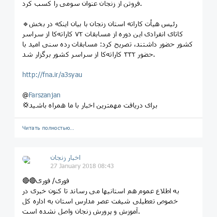
فروتن از زنجان عنوان سومی را کسب کرد.
🔹رئیس هیأت کاراته استان زنجان با بیان اینکه در بخش
کاتای انفرادی این دوره از مسابقات ۷۲ کاراته‌کا از سراسر
کشور حضور داشتند، تصریح کرد: مسابقات رده سنی امید با
حضور ۳۳۲ کاراته‌کا از سراسر کشور برگزار شد.
http://fna.ir/a3syau
@
Farszanjan
💢برای دریافت مهمترین اخبار با ما همراه باشید
Читать полностью…
اخبار زنجان
27 January 2018 08:43
🔴🔴فوری/ فوری
به اطلاع عموم هم استانیها می رساند تا کنون خبری در
خصوص تعطیلی شیفت عصر مدارس استان به اداره کل
آموزش و پرورش زنجان واصل نشده است.