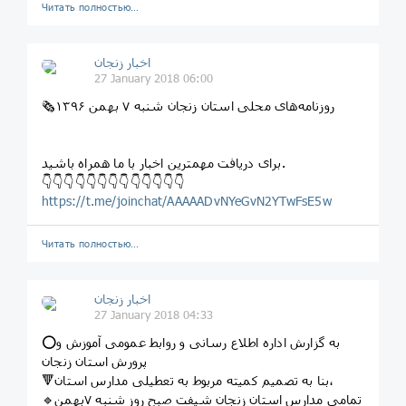
Читать полностью…
اخبار زنجان
27 January 2018 06:00
🗞روزنامه‌های محلی استان زنجان شنبه ۷ بهمن ۱۳۹۶
برای دریافت مهمترین اخبار با ما همراه باشید.
👇👇👇👇👇👇👇👇👇👇👇👇👇
https://t.me/joinchat/AAAAADvNYeGvN2YTwFsE5w
Читать полностью…
اخبار زنجان
27 January 2018 04:33
⭕️به گزارش اداره اطلاع رسانی و روابط عمومی آموزش و
پرورش استان زنجان
🔻بنا به تصمیم کمیته مربوط به تعطیلی مدارس استان،
🔹تمامی مدارس استان زنجان شیفت صبح روز شنبه ۷بهمن