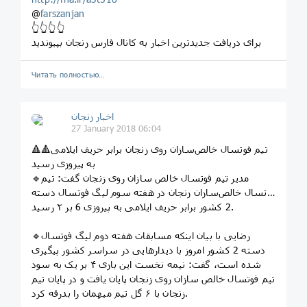
@
farszanjan
👆👆👆👆
برای دریافت جدیدترین اخبار به کانال فارس زنجان بپیوندید
Читать полностью…
اخبار زنجان
27 January 2018 06:04
🔺🔺تیم فوتسال خالص‌سازان روی زنجان برابر حریف ایلامی
به پیروزی رسید
🔹مدیر تیم فوتسال خالص سازان روی زنجان گفت: تیم
فوتسال خالص‌سازان زنجان در هفته سوم لیگ فوتسال دسته
2 کشور برابر حریف ایلامی به پیروزی 6 بر ۲ رسید.
🔹رضایی با بیان اینکه مسابقات هفته دوم لیگ فوتسال
دسته 2 کشور امروز با دیدارهایی در سراسر کشور پیگیری
شده است، گفت: نیمه نخست این بازی ۴ بر یک به سود
تیم فوتسال خالص سازان روی زنجان پایان یافت و در پایان تیم
زنجان با ۶ گل تیم میهمان را بدرقه کرد.