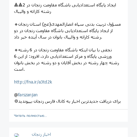
🔺🔺ایجاد پایگاه استعدادیابی باشگاه مقاومت زنجان در 2
رشته کاراته و والیبال
🔹مسؤول تربیت بدنی سپاه انصارالمهدی(عج) استان زنجان
از ایجاد پایگاه استعدادیابی باشگاه مقاومت زنجان در دو
رشته کاراته و والیبال بانوان در سال آینده خبر داد.
🔹نجفی با بیان اینکه باشگاه مقاومت زنجان در 6 رشته
ورزشی پایگاه و مرکز استعدادیابی دارد، افزود: از این 6
رشته چهار رشته در بخش آقایان و دو رشته در بخش بانوان
است.
http://fna.ir/a3td2k
@
farszanjan
💢برای دریافت جدیدترین اخبار به کانال فارس زنجان بپیوندید
Читать полностью…
اخبار زنجان