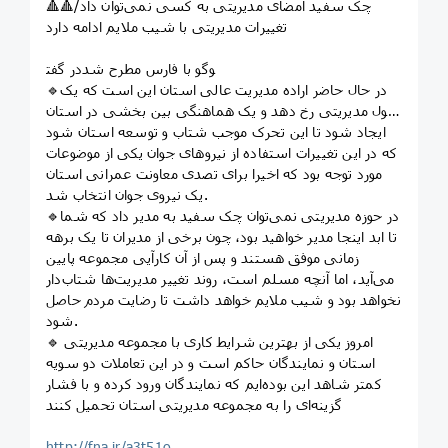
🔺🔺چک سفید امضای مدیریتی به کسی نمی‌توان داد/
تغییرات مدیریتی با شیب ملایم ادامه دارد
در گفت‎وگو با فارس مطرح شد
🔹در حال حاضر اراده مدیریت عالی استان این است که یک
تحول مدیریتی رخ دهد و یک هماهنگی بین بخشی در استان
ایجاد شود تا این تحرک موجب شتاب و توسعه استان شود
که در این تغییرات استفاده از نیروهای جوان یکی از موضوعات
مورد توجه بود که اخیرا برای تصدی معاونت عمرانی استان
یک نیروی جوان انتخاب شد.
🔹در حوزه مدیریتی نمی‌توان چک سفید به مدیر داد که شما
تا ابد اینجا مدیر خواهید بود، چون برخی از مدیران تا یک برهه
زمانی موفق هستند و پس از آن کارآیی مجموعه پایین
می‌آید، اما آنچه مسلم است، روند تغییر مدیریت‌ها شتاب‌دار
نخواهد بود و شیب ملایم خواهد داشت تا رضایت مردم حاصل
شود.
🔹 امروز یکی از بهترین شرایط کاری با مجموعه مدیریتی
استان و نمایندگان حاکم است و در این تعاملات دو سویه
کمتر شاهد این بوده‌ایم که نمایندگان ورود کرده و با فشار
گزینه‌ای را به مجموعه مدیریتی استان تحمیل کنند
http://fna.ir/a3t51o