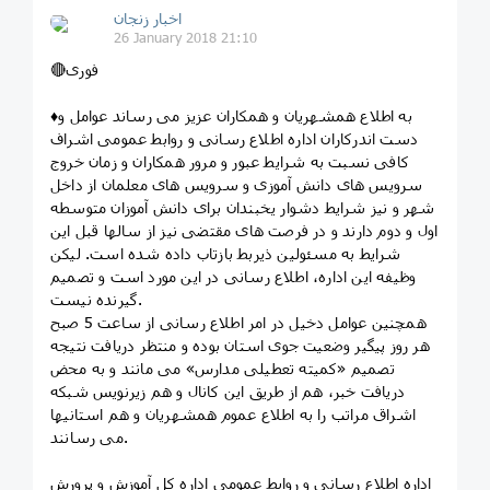
اخبار زنجان
26 January 2018 21:10
🔴فوری
♦️به اطلاع همشهریان و همکاران عزیز می رساند عوامل و
دست اندرکاران اداره اطلاع رسانی و روابط عمومی اشراف
کافی نسبت به شرایط عبور و مرور همکاران و زمان خروج
سرویس های دانش آموزی و سرویس های معلمان از داخل
شهر و نیز شرایط دشوار یخبندان برای دانش آموزان متوسطه
اول و دوم دارند و در فرصت های مقتضی نیز از سالها قبل این
شرایط به مسئولین ذیربط بازتاب داده شده است. لیکن
وظیفه این اداره، اطلاع رسانی در این مورد است و تصمیم
گیرنده نیست.
همچنین عوامل دخیل در امر اطلاع رسانی از ساعت 5 صبح
هر روز پیگیر وضعیت جوی استان بوده و منتظر دریافت نتیجه
تصمیم «کمیته تعطیلی مدارس» می مانند و به محض
دریافت خبر، هم از طریق این کانال و هم زیرنویس شبکه
اشراق مراتب را به اطلاع عموم همشهریان و هم استانیها
می رسانند.
اداره اطلاع رسانی و روابط عمومی اداره کل آموزش و پرورش