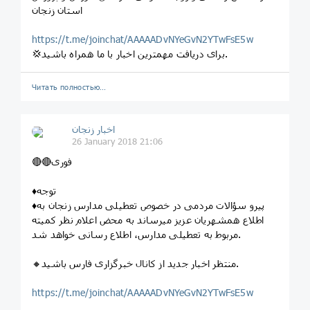
استان زنجان
https://t.me/joinchat/AAAAADvNYeGvN2YTwFsE5w
💢برای دریافت مهمترین اخبار با ما همراه باشید.
Читать полностью…
اخبار زنجان
26 January 2018 21:06
🔴🔴فوری
♦️توجه
♦️پیرو سؤالات مردمی در خصوص تعطیلی مدارس زنجان به
اطلاع همشهریان عزیز میرساند به محض اعلام نظر کمیته
مربوط به تعطیلی مدارس، اطلاع رسانی خواهد شد.
🔸منتظر اخبار جدید از کانال خبرگزاری فارس باشید.
https://t.me/joinchat/AAAAADvNYeGvN2YTwFsE5w