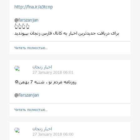
http://fna.ir/a3tcnp
@
farszanjan
👆👆👆👆
برای دریافت جدیدترین اخبار به کانال فارس زنجان بپیوندید
Читать полностью…
اخبار زنجان
27 January 2018 06:01
💢روزنامه مردم نو ، شنبه 7 بهمن
@
Farszanjan
Читать полностью…
اخبار زنجان
27 January 2018 06:00