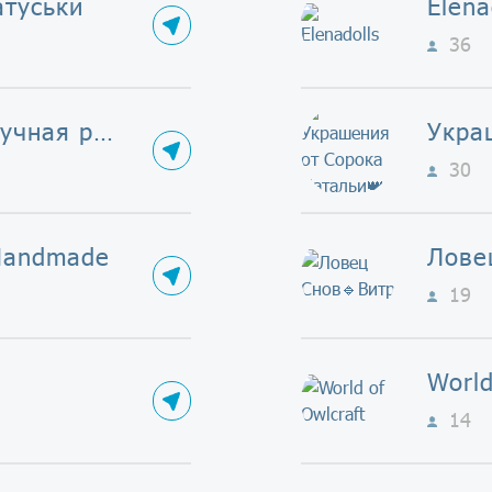
атуськи
Elena
36
УКРАШЕНИЯ ручная работа
30
 Handmade
Лове
19
World
14