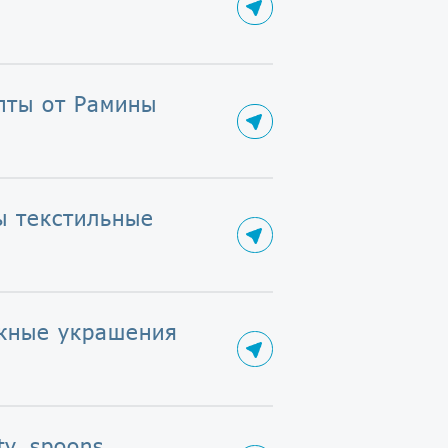
пты от Рамины
ы текстильные
жные украшения
ty_spoons