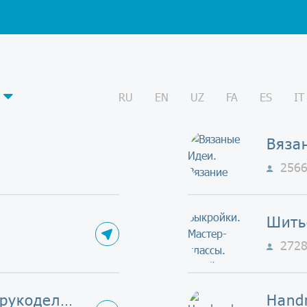
RU
EN
UZ
FA
ES
IT
Вяза
256
272
Творчество и рукоделие
Hand