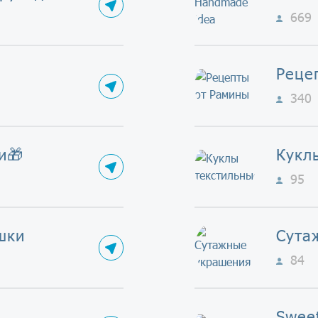
669
Реце
340
и🎁
Кукл
95
шки
Сута
84
Swee