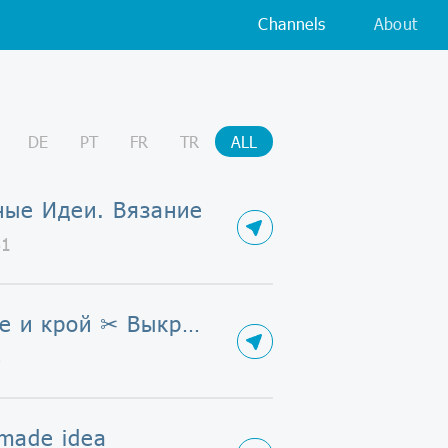
Channels
About
DE
PT
FR
TR
ALL
ные Идеи. Вязание
61
Шитье и крой ✂ Выкройки. Мастер-классы. Швейные секреты.
8
made idea