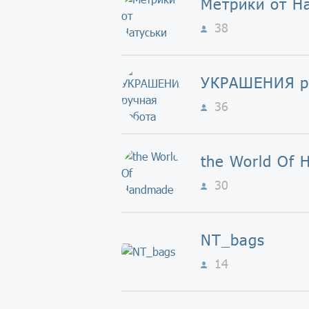
Метрики от Н
38
36
the World Of
30
NT_bags
14