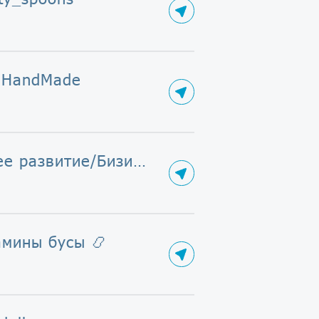
u HandMade
Раннее развитие/Бизикуб/Бизидом
амины бусы 📿