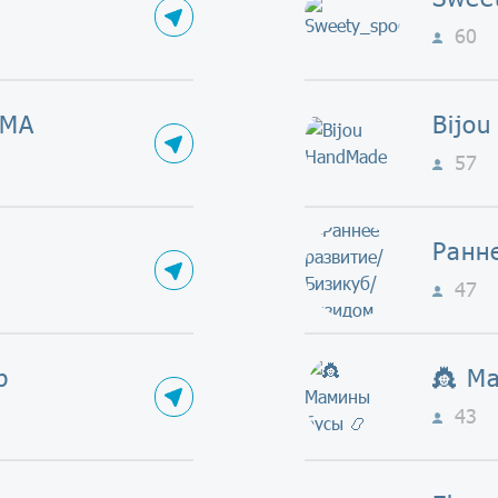
60
LMA
Bijo
57
47
p
👸 М
43