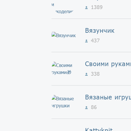
1389
Вязунчик
437
Своими рукам
338
Вязаные игру
86
Kattyknit