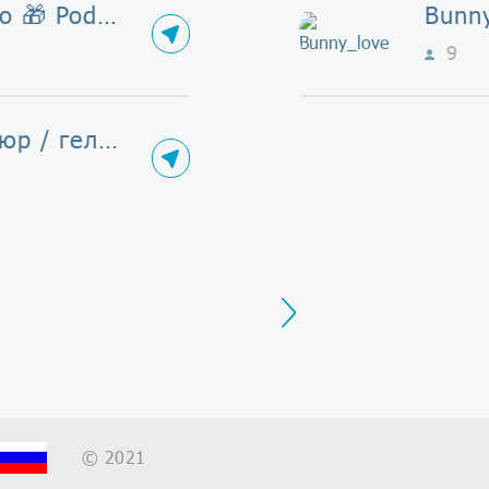
Marylane.studio 🎁 Podarki
Bunn
9
yuka 💅 маникюр / гель-лак / наращивание
Next
© 2021