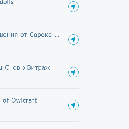
dolls
Украшения от Сорока Натальи👑
ц Снов🔹Витраж
 of Owlcraft