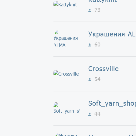
73
Украшения A
60
Crossville
54
Soft_yarn_sho
44