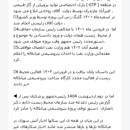
پارک اختصاصی تولید پروپیلن از گاز طبیعی ( GTP ) در منطقه
امیرآباد مازندران توسط دولت آقای روحانی ابلاغ می شود .
3⃣در اسفندماه ۱۴۰۰ گلنگ زنی این پروژه توسط وزیر کشور
دولت آقای رئیسی انجام شد .
4⃣اما در فرودین ماه ۱۴۰۱ با مخالفت رئیس سازمان حفاظت
از محیط زیست همان دولت و ورود دادستانی به موضوع و
دستورمجدد رئیس جمهور وقت پروژه متوقف می شود.
5⃣در هفتم آبان ۱۴۰۲ هم وزارت نفت انقضای موافقت
مقدماتی وزارت نفت با احداث پتروشیمی میانکاله را اعلام
کرد.
6⃣ این داستان پایان نیافت و در فروردین ۱۴۰۴ فعالین محیط
زیست از فعالیت مجدد کارگاه ساخت پتروشیمی میانکاله
خبر دادند
◀️ اما در دوم اردیبهشت 1404 رئیس‌جمهور پزشکیان پس از
گزارش رئیس دغدغه مند سازمان محیط زیست خانم دکتر
انصاری دستور توقف پروژه پتروشیمی میانکاله را صادر کرد.
در این میان در همه ی این سالها اخبار آتش سوزی در
میانکاله بارها و بارها منتشر شد مانند اخبار شکارهای غیر