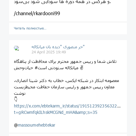
و هرکس در همه دوره ها سودایی شود بی‌سود.
/channel/rkardooni99
Читать полностью…
حر منصوری "دیده بان میانکاله"
24 April 2025 19:49
تلاش شما و رییس جمهور محترم برای محافظت از پناهگاه
حیات‌وحش ‎#میانکاله ستودنی است ✌️
معصومه ابتکار در شبکه ایکس، خطاب به دکتر شینا انصاری،
معاون رییس جمهور و رئیس سازمان حفاظت محیط‌زیست
نوشت
👇
https://x.com/ebtekarm_ir/status/1915123923563225346?
t=gRCwmfqkILhskMCGNd_mHA&amp;s=35
@
massoumehebtekar