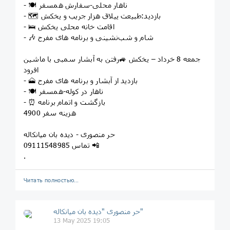
- 🍽️ ناهار محلی-سفارش همسفر
- 🗺️ بازدید:طبیعت ییلاق هزار جریب و یخکش
- 🛌 اقامت خانه محلی یخکش
- 🎶 شام و شب‌نشینی و برنامه های مفرح
جمعه 8 خرداد – یخکش 🚙رفتن به آبشار سمبی با ماشین
افرود
- 🗻 بازدید از آبشار و برنامه های مفرح
- 🍽️ ناهار در کوله-همسفر
- ⏰ بازگشت و اتمام برنامه
هزینه سفر 4900
حر منصوری - دیده بان میانکاله
تماس 09111548985 📲
.
Читать полностью…
حر منصوری "دیده بان میانکاله"
13 May 2025 19:05