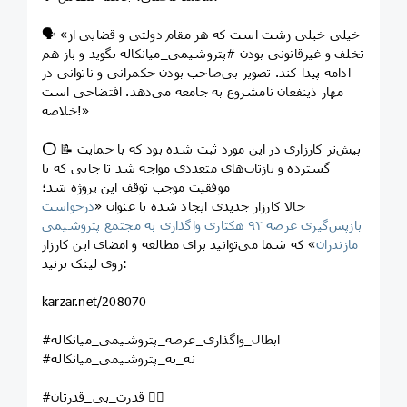
🗣 «خیلی خیلی زشت است که هر مقام دولتی و قضایی از
تخلف و غیرقانونی بودن #پتروشیمی_میانکاله بگوید و باز هم
ادامه پیدا کند. تصویر بی‌صاحب بودن حکمرانی و ناتوانی در
مهار ذینفعان نامشروع به جامعه می‌دهد. افتضاحی است
خلاصه!»
⭕️ 📝 پیش‌تر کارزاری در این مورد ثبت شده بود که با حمایت
گسترده و بازتاب‌های متعددی مواجه شد تا جایی که با
موفقیت موجب توقف این پروژه شد؛
حالا کارزار جدیدی ایجاد شده با عنوان «
درخواست
بازپس‌گیری عرصه ۹۲ هکتاری واگذاری به مجتمع پتروشیمی
مازندران
» که شما می‌توانید برای مطالعه و امضای این کارزار
روی لینک بزنید:
karzar.net/208070
#ابطال_واگذاری_عرصه_پتروشیمی_میانکاله
#نه_به_پتروشیمی_میانکاله
#قدرت_بی_قدرتان ✌🏼