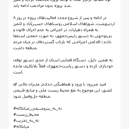
شد پروژه بدون مزاحمت ادامه یابد.
در ادامه و پس از شروع مجدد فعالیت‌های پروژه در روز ۸
اردیبهشت، شوراهای اسلامی روستاهای حسین‌آباد و للمرز
به همراه دهیاران، در اعتراض به عدم اجرای قانون و
بی‌توجهی به دستور رئیس‌جمهور، به صورت جمعی استعفا
دادند؛ اقدامی اعتراضی که بازتاب گسترده‌ای در میان مردم
منطقه داشت.
به همین دلیل، دستگاه قضایی استان از صدور دستور توقف
خودداری کرده و دستور ریاست‌جمهوری فعلاً بلاتکلیف مانده
است.
🌿 امید می‌رود با ورود و هماهنگی جدی‌تر مدیران عالی
کشور، این موضوع به نفع محیط زیست ملی و منابع طبیعی
منطقه حل‌وفصل شود.
#نه_به_پتروشیمی_میانکاله
#محیط_زیست
#نه_به_تخریب
#میانکاله