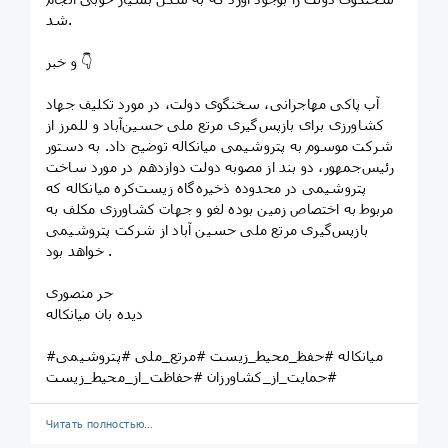
شد.
و خبر 👇
آب پاکی مهاجرانی، سخنگوی دولت، در مورد تکلیف جهاد
کشاورزی برای بازپس‌گیری مرتع ملی حسین‌آباد و للمرز از
شرکت موسوم به پتروشیمی میانکاله توضیح داد. به دستور
رئیس‌جمهور، دو بند از مصوبه دولت دوازدهم در مورد ساخت
پتروشیمی در محدوده ذخیره‌گاه زیست‌کره میانکاله که
مربوط به اختصاص زمین بوده لغو و جهات کشاورزی مکلف به
بازپس‌گیری مرتع ملی حسین آباد از شرکت پتروشیمی
خواهد بود .
حر منصوری
دیده بان میانکاله
#میانکاله #حفظ_محیط_زیست #مرتع_ملی #پتروشیمی
#حمایت_از_کشاورزان #حفاظت_از_محیط_زیست
Читать полностью…