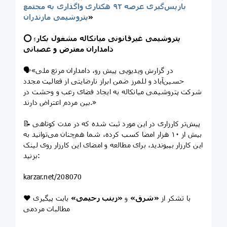
بازپس‌گیری عرصه ۹۲ هکتاری واگذاری به مجتمع
»
پتروشیمی مازندران
⭕️ پتروشیمی غیرقانونی میانکاله مشغول بکار؛
دامداران معترض و عصبانی
🗣«در گزارش ویدیویی پیش رو، دامداران مرتع ملی
حسین‌آباد و للمرز ضمن ابراز نارضایتی از فعالیت مجدد
شرکت پتروشیمی میانکاله به ایجاد فضای رعب و وحشت در
بین مردم اعتراض دارند.»
📝 پیش‌تر کارزاری در این مورد ثبت شده که در مدت کوتاهی
بیش از ۱۰ هزار امضا کسب کرده، شما هم‌چنان می‌توانید به
این کارزار بپیوندید، برای مطالعه و امضای این کارزار روی لینک
بزنید:
karzar.net/208070
❤️ با تشکر از
«شرق»
و
«زینب رحیمی»
بابت پیگیری
مطالبات مردمی