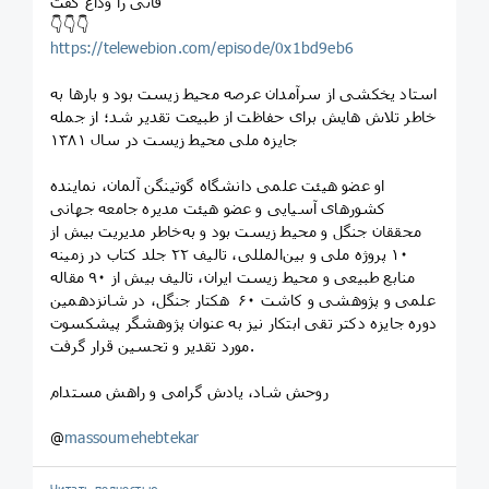
فانی را وداع گفت
👇👇👇
https://telewebion.com/episode/0x1bd9eb6
استاد یخکشی از سرآمدان عرصه محیط زیست بود و بارها به
خاطر تلاش هایش برای حفاظت از طبیعت تقدیر شد؛ از جمله
جایزه ملی محیط زیست در سال ۱۳۸۱
او عضو هیئت علمی دانشگاه گوتینگن آلمان، نماینده
کشورهای آسیایی و عضو هیئت مدیره جامعه جهانی
محققان جنگل و محیط زیست بود و به‌خاطر مدیریت بیش از
۱۰ ‌پروژه ملی و بین‌المللی، تالیف ۲۲ جلد کتاب در زمینه
منابع طبیعی و محیط زیست ایران، تالیف بیش از ۹۰ مقاله
علمی و ‌پژوهشی و کاشت ۶۰ هکتار جنگل، در شانزدهمین
دوره جایزه دکتر تقی ابتکار نیز به عنوان پژوهشگر پیشکسوت
مورد تقدیر و تحسین قرار گرفت.‌
روحش شاد، یادش گرامی و راهش مستدام
@
massoumehebtekar
Читать полностью…