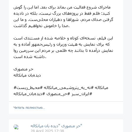
ماجرای شروع فعالیت من بماند برای بعد. اما این را گوش
کنید: ظلم فقط در پروژه‌های بزرگ نیست، بلکه در نادیده
گرفتن صدای مردم، شوراها و دهیاران محلی‌ست. و ما این
صدا را خاموش نخواهیم گذاشت.
این فیلم، نسخه‌ای کوتاه و خلاصه شده از مستندی است
که برای نمایش به هیئت وزیران و رئیس‌جمهور آماده و به
نمایش درآمده تا بدانند چه ظلمی بر مردم این سرزمین روا
داشته شده است.
حر منصوری
دیده‌بان میانکاله
#میانکاله #نه_به_پتروشیمی_میانکاله #محیط_زیست
#ایران_سبز #حر_منصوری #دیده‌بان_میانکاله
Читать полностью…
حر منصوری "دیده بان میانکاله"
28 April 2025 17:38