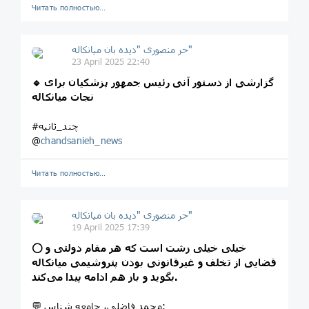
Читать полностью…
حر منصوری "دیده بان میانکاله"
23 April 2025 22:40
گزارشی از دستور آنی رئیس جمهور پزشکیان برای
🔹
نجات میانکاله
#چند_ثانیه
@
chandsanieh_news
Читать полностью…
حر منصوری "دیده بان میانکاله"
19 April 2025 17:39
خیلی خیلی زشت است که هر مقام دولتی و
⭕️
قضایی از تخلف و غیرقانونی بودن پتروشیمی میانکاله
بگوید و باز هم ادامه پیدا می‌کند.
💬 محمد فاضلی، جامعه شناس: