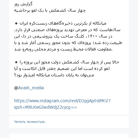
گزارش روز
چهار سال کشمکش با یک لغو پرحاشیه
🔸 میانکاله از بکرترین ذخیره‌گاه‌های زیست‌کره ایران
سال‌هاست که در معرض تهدید پروژه‌های صنعتی قرار دارد.
در سال ۱۴۰۰، کلنگ ساخت یک پتروشیمی در دل این
طبیعت زده شد؛ پروژه‌ای که بدون مجوز رسمی آغاز شد و با
مقاومت فعالان محیط زیست و مردم محلی روبه‌رو شد.
🔸 حالا پس از چهار سال کشمکش دولت مجوز این پروژه را
لغو کرده است اما این تصمیم چقدر قابل اتکاست و آیا
می‌توان به پایان داستان میانکاله امیدوار بود؟
@
Avash_media
https://www.instagram.com/reel/DJggAp0stMO/?
igsh=MXU0eGJwdWdjZ2cycg==
Читать полностью…