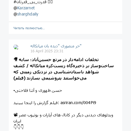
#قدرت_بی_قدرتان ✌🏼
@
Karzarnet
@
sharghdaily
Читать полностью…
حر منصوری "دیده بان میانکاله"
16 April 2025 23:31
🎥 تخلفات ادامه‌دار در مرتع حسین‌آباد؛ سایه
ساخت‌وساز بر ذخیره‌گاه زیست‌کره میانکاله / کشف
شواهد باستان‌شناسی در نزدیکی زمینی که
می‌خواستند پتروشیمی بسازند (فیلم)
▪️حسن ظهوری و آتنا فلاحتی
فیلم گزارش را اینجا ببینید: asriran.com/004Pi9
📽 ویدئوهای دیدنی دیگر در کانال های آپارات و یوتیوب عصر
ایران
👇👇👇