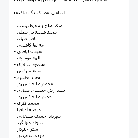
اسامی امضا کنندگان تاکنون:
- مرکز صلح و محیط زیست
- مجید شفیع پور مطلق
- ناصر عبیات
- مه لقا کاشفی
- هومان لیاقتی
- الهه موسوی
- مسعود سالاری
- نغمه مبرقعی
- مجید مخدوم
- محمدرضا جلایی پور
- سید آرش حسینی میلانی
- حمیدرضا جلایی پور
- محمد فکری
- مرضیه آذرافزا
- مهرداد احمدی شیخانی
- سجاد جهانگرد
- میترا جلودار
- مهدی توحیدپور