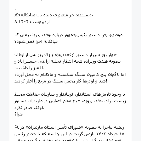
.
✍️ نویسنده: حر منصوری دیده بان میانکاله
۸ اردیبهشت ۱۴۰۴
📍 موضوع: چرا دستور رئیس‌جمهور درباره توقف پتروشیمی
میانکاله اجرا نمی‌شود؟
چهار روز پس از دستور توقف پروژه و یک روز پس از ابطال
مصوبه هیئت وزیران، همه انتظار تخلیه اراضی حسین‌آباد و
للمرز را داشتند.
اما ناگهان پنج کامیون سنگ شکسته و ماکادام به محل آورده
شد و لودرها کار پخش سنگ در مرتع را آغاز کردند!
با وجود تلاش‌های استاندار، فرماندار و سازمان حفاظت محیط
زیست برای توقف پروژه، هیچ مقام قضایی در مازندران دستور
توقف صادر نکرد.
چرا؟
🔍 ریشه ماجرا به مصوبه «شورای تأمین استان مازندران» در
۱۸ خرداد ۱۴۰۲ بازمی‌گردد؛ در این جلسه که با حضور رئیس
قوه قضائیه برگزار شد، با توقف پروژه مخالفت گردید و مقرر