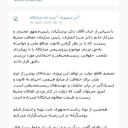
حر منصوری "دیده بان میانکاله"
30 April 2025 08:19
با سپاس از جناب آقای دکتر پزشکیان، رئیس‌جمهور محترم، و
سرکار خانم دکتر شینا انصاری، رئیس سازمان حفاظت محیط
زیست، که با در نظر گرفتن قانون، منافع ملی و خواسته
به‌حق مردم، موضوع پتروشیمی میانکاله را با رویکردی
علمی، حقوقی، زیست‌محیطی و اجتماعی مورد بررسی
دقیق قرار دادند.
تصمیم قاطع دولت در توقف این پروژه، نشانه‌ای روشن از عزم
ملی برای حفاظت از منابع طبیعی، احترام به قانون و
ایستادگی در برابر تخلفات و تهدیدهای زیست‌محیطی است.
امروز می‌توان گفت که دولت در کنار مردم، فعالان محیط
زیست و طبیعت مظلوم میانکاله ایستاده است.
همچنین از نهاد ریاست‌جمهوری بابت تهیه و انتشار فیلم
روشنگرانه در این زمینه سپاسگزاری می‌کنم.
این اقدام گامی بزرگ در جهت صیانت از حقوق نسل‌های