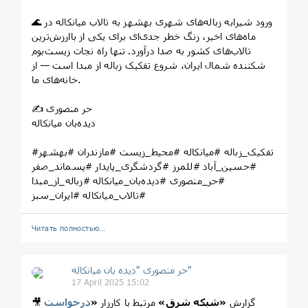
🌊 ورود شیرابه زباله‌های شهری بهشهز به تالاب میانکاله در
ماه‌های اخیر، زنگ خطر جدی‌ای برای یکی از باارزش‌ترین
تالاب‌های کشور به صدا درآورد. تنها راه نجات زیست‌بوم
شکننده شمال ایران، شروع تفکیک زباله از مبدا است — از
خانه‌های ما.
✍️ حر منصوری
دیده‌بان میانکاله
#تفکیک_زباله #میانکاله #محیط_زیست #مازندران #بهشهر
#حسین_آباد #للمرز #گردشگری_پایدار #پسماند_صفر
#حر_منصوری #دیده‌بان_میانکاله #زباله_از_مبدا
#تالاب_میانکاله #ایران_سبز
Читать полностью…
حر منصوری "دیده بان میانکاله"
17 April 2025 15:02
🎥 گزارش
«شبکه شرق»
مرتبط با کارزار
«
درخواست