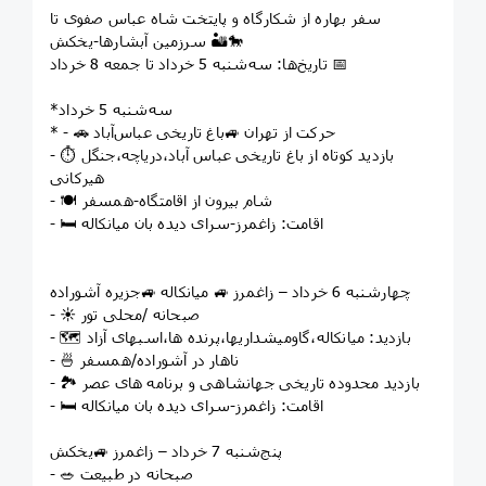
سفر بهاره از شکارگاه و پایتخت شاه عباس صفوی تا
سرزمین آبشارها-یخکش 🏜️🐎
تاریخ‌ها: سه‌شنبه 5 خرداد تا جمعه 8 خرداد 📅
*سه‌شنبه 5 خرداد
* - 🚗 حرکت از تهران 🚙باغ تاریخی عباس‌آباد
- ⏱️ بازدید کوتاه از باغ تاریخی عباس آباد،دریاچه،جنگل
هیرکانی
- 🍽️ شام بیرون از اقامتگاه-همسفر
- 🛏️ اقامت: زاغمرز-سرای دیده بان میانکاله
چهارشنبه 6 خرداد – زاغمرز 🚙 میانکاله 🚙جزیره آشوراده
- ☀️ صبحانه /محلی تور
- 🗺️ بازدید: میانکاله،گاومیشداریها،پرنده ها،اسبهای آزاد
- 🍜 ناهار در آشوراده/همسفر
- 🏞️ بازدید محدوده تاریخی جهانشاهی و برنامه های عصر
- 🛏️ اقامت: زاغمرز-سرای دیده بان میانکاله
پنج‌شنبه 7 خرداد – زاغمرز 🚙یخکش
- 🥗 صبحانه در طبیعت