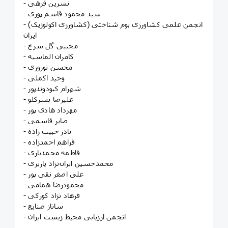
- نسرین قرهی
- سید محمود قاسم پوری
- انجمن علمی کشاورزی بوم شناختی (کشاورزی اکولوژیک)
ایران
- مجتبی گل سرخ
- کامران الماسیه
- محسن نوروزی
- وحید اکملی
- شهرام کبودوندپور
- علیرضا پسرکلو
- مهرداد هادی پور
- صابر قاسمی
- نادر حبیب زاده
- فراهم احمدزاده
- فاطمه محمدیاری
- محمدحسین ایران‌نژاد پاریزی
- علی اصغر نقی پور
- محمودرضا همامی
- فرهاد نژاد کورکی
- ساناز صنایع
- انجمن ارزیابی محیط زیست ایران