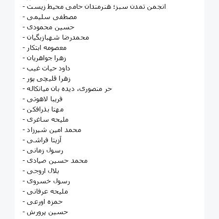
- انجمن تمدن سبز؛ هنرمندان حامی محیط زیست
- مصطفی سلیمی
- حسین محمودی
- محمدرضا شهبازبگیان
- معصومه ابتکار
- زهرا جواهریان
- داود حیات غیب
- زهرا قلیچی پور
- حر منصوری، دیده بان میانکاله
- فریبا لاهوتی
- مهتا بذرافکن
- ملیحه ساغری
- محمد امین شیرزاد
- آزیتا فراشی
- رسول زمانی
- محمد حسین صیادی
- بلال اروجی
- رسول خسروی
- ملیحه عرفانی
- حمزه اورعی
- حسین پرورش