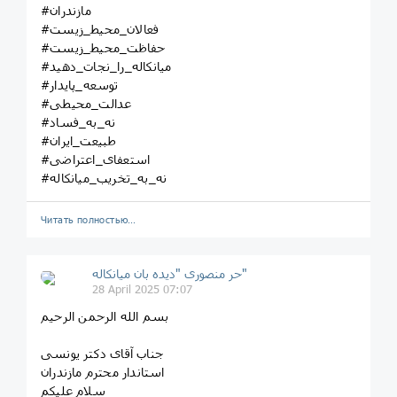
#مازندران
#فعالان_محیط_زیست
#حفاظت_محیط_زیست
#میانکاله_را_نجات_دهید
#توسعه_پایدار
#عدالت_محیطی
#نه_به_فساد
#طبیعت_ایران
#استعفای_اعتراضی
#نه_به_تخریب_میانکاله
Читать полностью…
حر منصوری "دیده بان میانکاله"
28 April 2025 07:07
بسم الله الرحمن الرحیم
جناب آقای دکتر یونسی
استاندار محترم مازندران
سلام علیکم