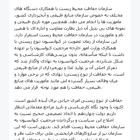
سازمان حفاظت محیط زیست با همکاری دستگاه های
مختلف به خصوص سازمان منابع طبیعی و آبخیزداری کشور،
ماموریت ها را انجام می دهد. همچنین موزه تاریخ طبیعی و
نمونه های بی بدیل آن ذیل نظارت معاونت و اداره ای با همین
نام و ماموریت در سازمان حفاظت محیط‌ زیست استقرار دارد.
این سازمان از زمان عضویت در کنوانسیون تنوع زیستی با
همکاری وزارت امور خارجه مرجعیت کنواسیون را بر عهده
داشت تا اینکه متأسفانه، بدون بررسی‌های کارشناسی و به
شکل شتابزده، مرجعیت کنوانسیون به نهادی واگذار شد که
تمرکز اصلی آن بر تولید غذا و بهره‌برداری از منابع طبیعی
است، نه حفاظت از تنوع زیستی؛ نهادی که در برخی موارد و
میان وظائف بسیار گسترده اش مانند ماموریت های منابع
طبیعی، حفاظت را هم‌ مورد توجه قرار می دهد.
حفاظت از تنوع زیستی امری حیاتی برای آینده کشور است.
اکنون با وجود نگاه کارشناسی و تایید مراجع مقدماتی انتظار
داریم دولت چهاردهم‌ با اتخاذ تصمیمی صحیح نسبت به
اصلاح این سیاست و برگرداندن مرجعیت کنوانسیون به
سازمان حفاظت محیط زیست اقدام کند. بدیهی است که این
سازمان نیز از سازوکارهای فرابخشی ملی برای جلب نظر و
همکاری تمام دستگاه های مرتبط بهره خواهد گرفت.