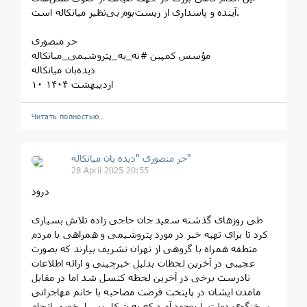
آینده و پاسداری از زیست‌بوم بی‌نظیر میانکاله است.
حر منصوری
مؤسس کمپین #نه_به_پتروشیمی_میانکاله
دیده‌بان میانکاله
۱۰ اردیبهشت ۱۴۰۴
Читать полностью…
حر منصوری "دیده بان میانکاله"
28 April 2025 20:55
درود
طی روزهای گذشته سعید جان حاجی زاده تلاش بسیاری
کرد تا برای تهیه خبر در مورد پتروشیمی و همراهی با مردم
منطقه همراه با گروهی از تهران تشریف بیارند که بصورت
عجیبی در آخرین لحظات بدلیل خبرچینی و ارائه اطلاعات
نادرست برخی در آخرین لحظه کنسل شد اما در مقابل
مامدن ایشان در پایتخت فرصت مصاحبه با خانم مهاجرانی
سخنگوی دولت را بوجود آورد که به شکل بسیار خوبی انجام