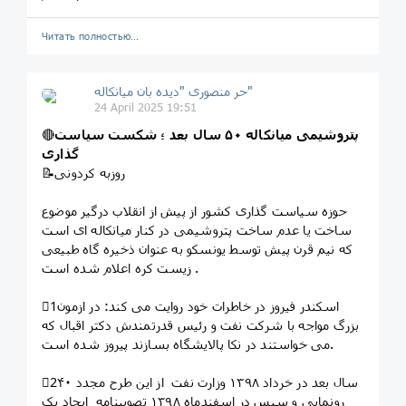
Читать полностью…
حر منصوری "دیده بان میانکاله"
24 April 2025 19:51
پتروشیمی میانکاله ۵۰ سال بعد ؛ شکست سیاست
🔴
گذاری
📝روزبه کردونی
حوزه سیاست گذاری کشور از پیش از انقلاب درگیر موضوع
ساخت یا عدم ساخت پتروشیمی در کنار میانکاله ای است
که نیم قرن پیش توسط یونسکو به عنوان ذخیره گاه طبیعی
زیست کره اعلام شده است .
1⃣اسکندر فیروز در خاطرات خود روایت می کند: در ازمون
بزرگ مواجه با شرکت نفت و رئیس قدرتمندش دکتر اقبال که
می خواستند در نکا پالایشگاه بسازند پیروز شده است.
2⃣۴۰ سال بعد در خرداد ۱۳۹۸ وزارت نفت از این طرح مجدد
رونمایی و سپس در اسفندماه ۱۳۹۸ تصویبنامه ایجاد یک