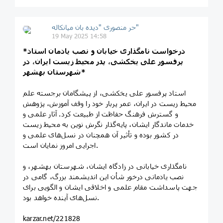
حر منصوری "دیده بان میانکاله"
19 May 2025 14:58
*درخواست نامگذاری خیابان و نصب یادمان استاد
پرفسور علی یخکشی، پدر محیط زیست ایران، در
شهرستان بهشهر*
استاد پرفسور علی یخکشی، از پیشگامان برجسته علم
محیط زیست در ایران، عمر پربار خود را وقف آموزش، پژوهش
و گسترش فرهنگ حفاظت از طبیعت کرد. آثار علمی و
خدمات ماندگار ایشان، پایه‌گذار نگرش نوین به محیط زیست
در کشور بوده و تأثیر آن همچنان در نسل‌های علمی و
اجرایی امروز نمایان است.
نامگذاری خیابانی در زادگاه ایشان، شهرستان بهشهر، و
نصب یادمانی درخور شأن این اندیشمند بزرگ، گامی در
جهت پاسداشت مقام علمی و اخلاقی ایشان و الگویی برای
نسل‌های آینده خواهد بود.
karzar.net/221828