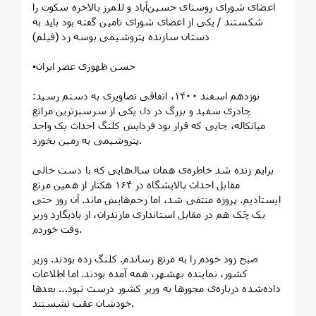
اعضای شورای روستای حسین‌آباد و للمرز بالاخره سکوت را
شکستند / یکی از اعضای شورای تامین گفته بود باید به
دستان سازنده پتروشیمی بوسه زد (فیلم)
▪️حسن ظهوری عصر ایران
نوزدهم اسفند ۱۴۰۰، اتفاقی تصاویری به دستم رسید:
چادری سفید و بزرگ در دل یکی از سرسبزترین مراتع
میانکاله، جایی که قرار بود فردایش کلنگ احداث یک واحد
پتروشیمی به زمین بخورد.
برایم زنده شد خاطره‌ی همان سال‌هایی که با دست خالی
مقابل احداث پالایشگاه در ۱۶۴ هکتار از همین مرتع
ایستادیم. پروژه منتفی شد، اما زخم‌هایش ماند. آن روز حتی
یک چَک هم در مقابل استانداری مازندران، از بادیگارد وزیر
وقت خوردم.
صبح زود خودم را به مرتع رساندم. کلنگ زده بودند. وزیر
کشور، نماینده بهشهر، همه آمده بودند. اما اطلاعات
داده‌شده درباره‌ی مجوزها به وزیر کشور درست نبود... بعدها
خودشان عقب نشستند.