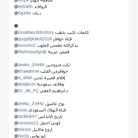
الروافـد
estrahh
@
بـنات
Ggirlss
@
❹
كلمات تكتب بذهب
Greatwordshistory
@
قناه خواطر
guggfgkkksl2018
@
بذكرالله تطمئن القلوب
nooono2
@
قصص عربية
Mahmoudgrab
@
نكت متزوجين
zeeko_2044h
@
خواطرمن القلب
khawaterw
@
إفلام قصيرة تجنن
a_shk0
@
وظائف سعودية
atealcom
@
د.ابراهيم الفقي
Dr_Ab_FQ
@
بوح عاشق
zeeko_2044z
@
قناة الهلال السعودي
oioic
@
تاريخ الاندلس
tarikh897
@
كوني اجمل
nooono22
@
اروع ماقـيل
telcool
@
ابو نواس
nocta
@