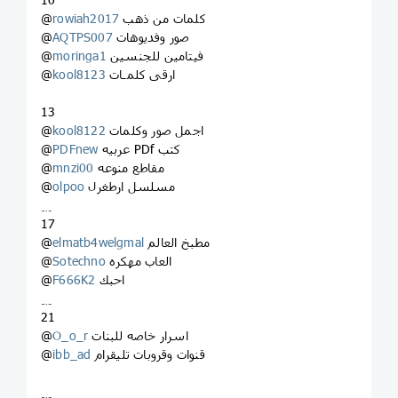
كلمات من ذهب
rowiah2017
@
صور وفديوهات
AQTPS007
@
فيتامين للجنسين
moringa1
@
ارقى كلمـات
kool8123
@
13
اجمل صور وكلمات
kool8122
@
عربيه PDf كتب
PDFnew
@
مقاطع منوعه
mnzi00
@
مسلسل ارطغرل
olpoo
@
﹎
17
مطبخ العالم
elmatb4welgmal
@
العاب مهكره
Sotechno
@
احبك
F666K2
@
﹎
21
اسرار خاصه للبنات
O_o_r
@
قنوات وقروبات تليقرام
ibb_ad
@
﹎