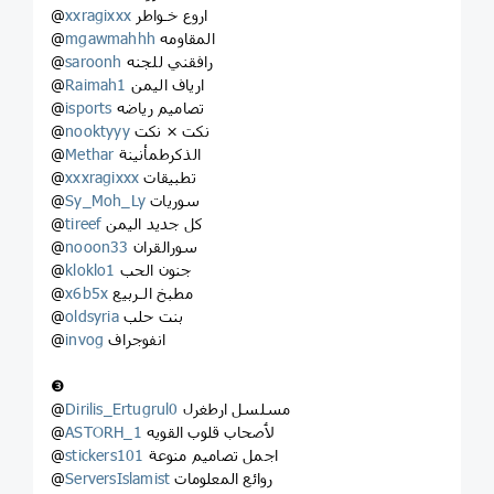
اروع خـواطر
xxragixxx
@
المقاومه
mgawmahhh
@
رافقني للجنه
saroonh
@
ارياف اليمن
Raimah1
@
تصاميم رياضه
isports
@
نكت × نكت
nooktyyy
@
الذكرطمأنينة
Methar
@
تطبيقات
xxxragixxx
@
سوريات
Sy_Moh_Ly
@
كل جديد اليمن
tireef
@
سورالقران
nooon33
@
جنون الحب
kloklo1
@
مطبخ الـربيع
x6b5x
@
بنت حلب
oldsyria
@
انفوجراف
invog
@
❸
مسلسل ارطغرل
Dirilis_Ertugrul0
@
لٲصحاب قلوب القويه
ASTORH_1
@
اجمل تصاميم منوعة
stickers101
@
روائع المعلومات
ServersIslamist
@