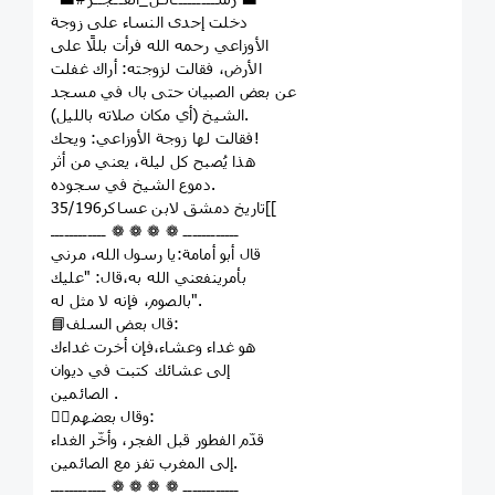
دخلت إحدى النساء على زوجة
الأوزاعي رحمه الله فرأت بللًا على
الأرض، فقالت لزوجته: أراك غفلت
عن بعض الصبيان حتى بال في مسجد
الشيخ (أي مكان صلاته بالليل).
فقالت لها زوجة الأوزاعي: ويحك!
هذا يُصبح كل ليلة، يعني من أثر
دموع الشيخ في سجوده.
‏]تاريخ دمشق لابن عساكر35/196[
‏ــــــــــــ ❁ ❁ ❁ ❁ ــــــــــــ
قال أبو أمامة:يا رسول الله، مرني
بأمرينفعني الله به،قال: ‏"عليك
بالصوم، فإنه لا مثل له".⁩
📘قال بعض السلف:
هو غداء وعشاء،فإن أخرت غداءك
إلى عشائك كتبت في ديوان
الصائمين .
👈🏻وقال بعضهم:
قدّم الفطور قبل الفجر، وأخّر الغداء
إلى المغرب تفز مع الصائمين.
‏ــــــــــــ ❁ ❁ ❁ ❁ ــــــــــــ