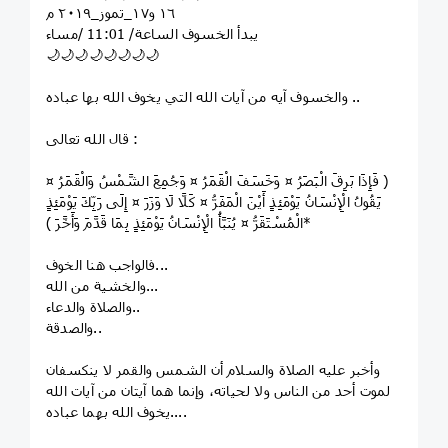
١٦ و١٧_تموز_٢٠١٩ م
يبدأ الخسوف الساعة/ 11:01 /مساء
🌙🌙🌙🌙🌙🌙🌙🌙
ﻭﺍﻟﺨﺴﻮﻑ ﺁﻳﻪ ﻣﻦ ﺁﻳﺎﺕ ﺍﻟﻠﻪ ﺍﻟﺘﻲ ﻳﺨﻮﻑ ﺍﻟﻠﻪ ﺑﻬﺎ ﻋﺒﺎﺩﻩ ..
ﻗﺎﻝ الله ﺗﻌﺎﻟﻰ :
‏( ﻓَﺈِﺫَﺍ ﺑَﺮِﻕَ ﺍﻟْﺒَﺼَﺮُ ¤ ﻭَﺧَﺴَﻒَ ﺍﻟْﻘَﻤَﺮُ ¤ ﻭَﺟُﻤِﻊَ ﺍﻟﺸَّﻤْﺲُ ﻭَﺍﻟْﻘَﻤَﺮُ ¤
ﻳَﻘُﻮﻝُ ﺍﻟْﺈِﻧْﺴَﺎﻥُ ﻳَﻮْﻣَﺌِﺬٍ ﺃَﻳْﻦَ ﺍﻟْﻤَﻔَﺮُّ ¤ ﻛَﻠَّﺎ ﻟَﺎ ﻭَﺯَﺭَ ¤ ﺇِﻟَﻰ ﺭَﺑِّﻚَ ﻳَﻮْﻣَﺌِﺬٍ
ﺍﻟْﻤُﺴْﺘَﻘَﺮُّ ¤ ﻳُﻨَﺒَّﺄُ ﺍﻟْﺈِﻧْﺴَﺎﻥُ ﻳَﻮْﻣَﺌِﺬٍ ﺑِﻤَﺎ ﻗَﺪَّﻡَ ﻭَﺃَﺧَّﺮَ ‏)*
ﻓﺎﻟﻮﺍﺟﺐ ﻫﻨﺎ ﺍﻟﺨﻮﻑ...
ﻭﺍﻟﺨﺸﻴﺔ ﻣﻦ ﺍﻟﻠﻪ...
ﻭﺍﻟﺼﻼﺓ ﻭﺍﻟﺪﻋﺎﺀ..
ﻭﺍﻟﺼﺪقة..
وأخبر عليه الصلاة والسلام أن الشمس والقمر لا ينكسفان
لموت أحد من الناس ولا لحياته، وإنما هما آيتان من آيات الله
يخوف الله بهما عباده....