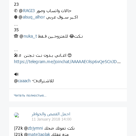
23
حالات واتساب وصور
RAGI3
✆ @
اكـبر سـوق عربي
alsuq_alhor
⛔️‍ @
﹎
35
نـكت😂 للمتزوجـين فـقط
nuka_t
🙈 @
﹎
🎤♬ اغـاني بـدون نـت تـجنن 😍
https://telegram.me/joinchat/AAAAAEOlsp6vQe5CnJDN6A
🔊
👈للاشتراك
caaach
@
Читать полностью…
اجمل القصص والخواطر
11 January 2018 14:00
نكت تموتك ضحك
zbjymni
|72k @
متع عقلك
mate3aqlak
|21k @