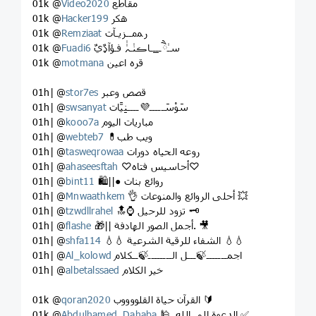
مقاطع
Video2020
01k @
هكر
Hacker199
01k @
رﻤمــزيـآت
Remziaat
01k @
سـٰཻــ̲ــاڪنٰـہٰٰ فـؤآډٌيٌ
Fuadi6
01k @
قره اعين
motmana
01k @
قصص وعبر
stor7es
01h| @
سَوْسَـــــ💜ــــنِيَّات
swsanyat
01h| @
مباريات اليوم
kooo7a
01h| @
💊ويب طب
webteb7
01h| @
روعه الحياه دورات
tasweqrowaa
01h| @
♡أحاسيس فتاه♡
ahaseesftah
01h| @
🛍||● روائع بنات
bint11
01h| @
👌 أحلى الروائع والمنوعات 💥
Mnwaathkem
01h| @
🔝⌚️ تزود للرحيل 🗝
tzwdllrahel
01h| @
🎁|| أجمل الصور الهادفة. 🎥
flashe
01h| @
💧💧 الشفاء للرقية الشرعية 💧💧
shfa114
01h| @
اجمـــــــ🍃ـــل الــــــــ🍃ــكلام
Al_kolowd
01h| @
خير الكلام
albetalssaed
01h| @
القرآن حياة القلووووب 🔰
qoran2020
01k @
🕌. الدعوة إلى الله ✅
Abdulhamed_Dahaba
01k @