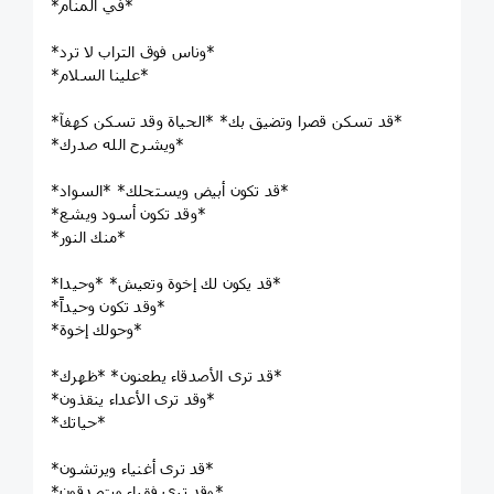
*في المنام*
*وناس فوق التراب لا ترد*
*علينا السلام*
*قد تسكن قصرا وتضيق بك* *الحياة وقد تسكن كهفآ*
*ويشرح الله صدرك*
*قد تكون أبيض ويستحلك* *السواد*
*وقد تكون أسود ويشع*
*منك النور*
*قد يكون لك إخوة وتعيش* *وحيدا*
*وقد تكون وحيداً*
*وحولك إخوة*
*قد ترى الأصدقاء يطعنون* *ظهرك*
*وقد ترى الأعداء ينقذون*
*حياتك*
*قد ترى أغنياء ويرتشون*
*وقد ترى فقراء ويتصدقون*