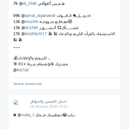
هـﻡـس ٲلقوآفي
Al_ShiR
7k @
اجـ۾ـــل🐬 الـﻗنــوات
ajmal_alganawat
09k @
مقـاطـع منـووعـه😻
mnzi00
13k @
عشـــــآق💞 آلـشـــ؏ـر
ALSHiR
13k @
🎤 🕌 الاستشفاء بالقرآن الكريم وبالدعاء
iistshfa2017
17k @
🕌 🎤
___
💰للترويج والإعلانات ..
🎯 للإنضمام شرط +01k مشترك
@
list7ali
Читать полностью…
اجمل القصص والخواطر
18 January 2018 19:01
نـكت😂تـفطسك ضـحك
nuka_t
❌ @