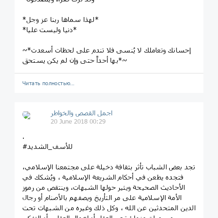
*لهذا سماها ربنا عز وجل*
*دنيا وليست عليا*
~*إحسانك وتعاملك لا يُنسى فلا تندم على لحظات أسعدت
بها أحداً حتى وإن لم يكن يستحق*~
Читать полностью…
اجمل القصص والخواطر
20 June 2018 00:29
.
#للأسف_الشديد
تجد بعض الشباب تأثر بثقافة دخيلة على مجتمعنا الإسلامي،
فتجده يطعن في أحكام الشريعة الإسلامية ، ويُشكك في
الأحاديث الصحيحة ويثير حولها الشبهات، وينتقص من رموز
الأمة الإسلامية على مر التأريخ ويصفهم بالأصنام أو رجال
الدين المتحدثين عن الله ، وكل ذلك وغيره من الشبهات تحت
مسميات منها : تحرر العقل أو إعمال العقل ، أو التفكير