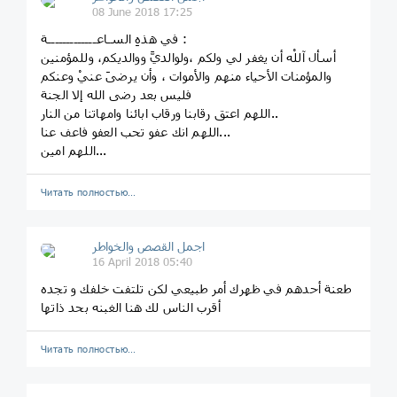
08 June 2018 17:25
في هذهِ السـاعـــــــــــــة :
أسأل آللْه أن يغفر لي ولكم ،ولوالديَّ ووالديكم، وللمؤمنين
والمؤمنات الأحياء منهم والأموات ، وأن يرضىَ عنيْ وعنكم
فليس بعد رضى الله إلا الجنة
اللهم اعتق رقابنا ورقاب ابائنا وامهاتنا من النار..
اللهم انك عفو تحب العفو فاعف عنا...
اللهم امين...
Читать полностью…
اجمل القصص والخواطر
16 April 2018 05:40
طعنة أحدهم في ظهرك أمر طبيعي لكن تلتفت خلفك و تجده
أقرب الناس لك هنا الغبنه بحد ذاتها
Читать полностью…