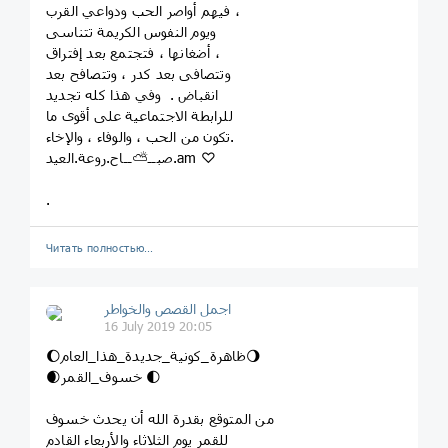
فيهم أواصر الحب ودواعي القرب ،
ويوم النفوس الكريمة تتناسى
أضغانها ، فتجتمع بعد إفتراق ،
وتتصافى بعد كدر ، وتتصافح بعد
انقباض . وفي هذا كله تجديد
للرابطة الاجتماعية على أقوى ما
تكون من الحب ، والوفاء ، والإخاء.
‌‌‌‌‌‌‌‌‌‌‌‌‌‌‌‌‌‌‌‏صبــ⛅ــاح.روعة.العيد.am ♡
.
Читать полностью…
اجمل القصص والخواطر
16 July 2019 20:05
🌔ظاهرة_كونية_جديدة_هذا_العام🌖
🌒خسوف_القمر 🌓
من المتوقع بقدرة الله أن يحدث خسوف
للقمر يوم الثلاثاء والأربعاء القادم