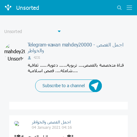
Unsorted
Telegram-канал mahdey20000 - اجمل القصص
والخواطر
4231
قناة متخصصة بالقصص.... تربوية...... دعوية...... ثقافية
شاملة.... قصص اسلامية....
Subscribe to a channel
اجمل القصص والخواطر
04 January 2021 04:16
*🕋#رســـــــــائـل_الفــجــر 🕋*