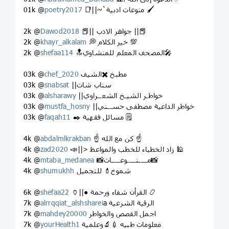
📑||~`منوعات ادبية 🖌
poetry2017
01k @
📕|| جواهر الادب ||📕
Dawod2018
2k @
💭 خير الكلام 💯
khayr_alkalam
2k @
🔝المصحف المعلم للمنشاوي🎤
shefaa114
2k @
مطبخ ✖️الشيف
chef_2020
03k @
||سناب شات
snabsat
03k @
||خواطـر الشيـخ الشعــراوي
alsharawy
03k @
||خواطر الداعية مصطفى حســني
mustfa_hosny
03k @
✒️ مسائل فقهية 🗒
faqah11
03k @
☝️ كن مع الله ☝️
abdalmlkrakban
4k @
📣||> زاد الخطباء للخطب والمواعظ 🕌
zad2020
4k @
📸مــــنــــوعــــات📸
mtaba_medanea
4k @
شموخ💄 للتجميل
shumukhh
4k @
🏺||● القرأن شفاء ورحمة 📿
shefaa22
6k @
a الرقية الشرعية
alrrqqiat_alshsharei
7k @
اجمل القصص والخواطر
mahdey20000
7k @
معلومات طبيه 💉🔬وعلمية
yourHealth1
7k @