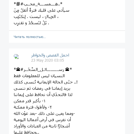
*📘#هـــمســـة_محــب..*
سيأتي على قلبك فترةٌ أثقلُ مِنَ
الجِبالِ ، ليست . لِتكتَئِب ،
بَلْ لتَسجُدَ و تقترِب .
Читать полностью…
اجمل القصص والخواطر
23 May 2020 03:05
*🕋#رســـــــــائـل_السَّحَــر 🕋*
النسيان ليس للمعلومات فقط
‏حتّى الحالة الإيمانية تُنسى كذلك ..!
‏يزيد إيماننا في رمضان ثم ننسى
‏لذا فالتحدّي أن نحافظ على إيماننا
ومما يعين على ذلك -بعد عوْن الله-
أن نغرس في أرض أعمالنا اليومية
أشجارًا ثابتة من العبادات والأوراد
ونحافظ عليها..