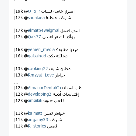
﹎
اسرار خاصة للبنات
O_o_r
|19k @
شيلات حنظلة
sadafaea
|17k @
﹎
انتي اجمل
elmatb4welgmal
|17k @
روآئع الشعرالعربي
Qais77
|17k @
﹎
ميديا مقاومة
yemen_media
|16k @
مملكة نكت
qaisalnod
|16k @
﹎
مطبخ شيف
cooking22
|13k @
خواطر
Rmzyat_Love
|13k @
﹎
طب اسنان
AlmanarDentalCo
|12k @
إقتباسات أدبية
developing2
|12k @
للحب جنون
amailali
|12k @
﹎
خواطر تجنن
kalmatt
|11k @
شيلات
angamy33
|11k @
قصص
R_stories
|11k @