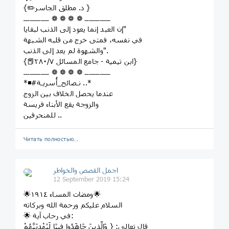
{✏️د. مطلق الجاسر }
‏ــــــــــــ ❁ ❁ ❁ ❁ ــــــــــــ
‏"إن العبد إنما يعود إلى الذنب لبقايا
في نفسه، فمتى خرج من قلبه الشبهة
والشهوة لم يعد إلى الذنب".
{📕‏ابن تيمية - جامع المسائل ٢٨٠/٧}
‏ــــــــــــ ❁ ❁ ❁ ❁ ــــــــــــ
*◾️#نـصائح_أُسريـة ..*
عندما يحصل الخلاف بين الزوج
والزوجة يقع الأبناء فريسة
للمنحرفين ..
Читать полностью…
اجمل القصص والخواطر
12 September 2019 15:24
🌟ومضات المساء ١٩١٤🌟
السلام عليكم ورحمة الله وبركاته
🌟 في رحاب آية:
قال تعالى: ‌‌‌‌‌‌‌‏{ وَالَّذِينَ جَاهَدُوا فِينَا لَنَهْدِيَنَّهُمْ