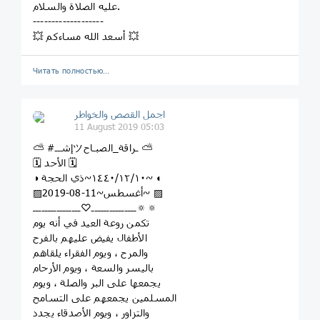
عليه الصلاة والسلام.
-------------------
💥 أسعد الله مساءكم 💥
Читать полностью…
اجمل القصص والخواطر
11 August 2019 05:03
⛅️ #إشــツـراقة_الصبـاح ⛅
🗓 الأحد 🗓
◑ ١٤٤٠/١٢/١٠~ذي الحجة~ ◐
▨2019-08-11~أغسطس~ ▨
‌‌‌‌‌‌‌‌‌‏🔅ـــــــــــــــ♡ــــــــــــــــ🔅
‌‌‏‌‌‌‌‌‌‌‏تكمن روعة العيد في أنه يوم
الأطفال يفيض عليهم بالفرح
والمرح ، ويوم الفقراء يلقاهم
باليسر والسعة ، ويوم الأرحام
يجمعها على البر والصلة ، ويوم
المسلمين يجمعهم على التسامح
والتزاور ، ويوم الأصدقاء يجدد