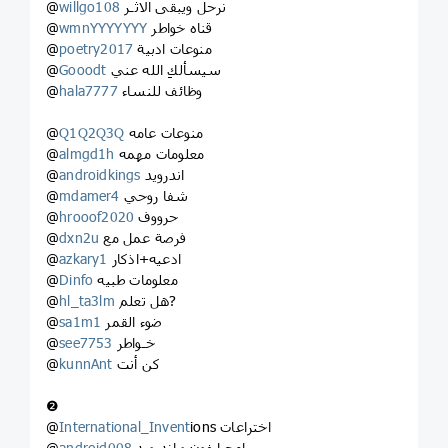
نرحل ويبقى الاثـر
willgo108
@
قناه خواطر
wmnYYYYYYY
@
منوعات ادبية
poetry2017
@
سيسألكِ الله عني
Gooodt
@
وظائف للنساء
hala7777
@
منوعات عامه
Q1Q2Q3Q
@
معلومات مهمه
almgd1h
@
اندرويد
androidkings
@
شفا روحي
mdamer4
@
حرووف
hrooof2020
@
فرصة عمل مع
dxn2u
@
ادعيه+اذكار
azkary1
@
معلومات طبيه
Dinfo
@
هل تعلم?
hl_ta3lm
@
ضوء القمر
sa1m1
@
خـواطر
see7753
@
كن أنت
kunnAnt
@
❷
ions اختراعات
International_Invent
@
برامج ايفون و اندرويد
android008
@