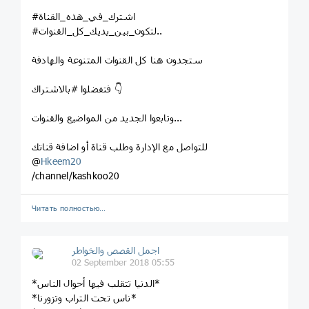
#اشترك_في_هذه_القناة
#لتكون_بين_يديك_كل_القنوات..
ستجدون هنا كل القنوات المتنوعة والهادفة
فتفضلوا #بالاشتراك 👇
وتابعوا الجديد من المواضيع والقنوات...
للتواصل مع الإدارة وطلب قناة أو اضافة قناتك
@
Hkeem20
/channel/kashkoo20
Читать полностью…
اجمل القصص والخواطر
02 September 2018 05:55
*الدنيا تتقلب فيها أحوال الناس*
*ناس تحت التراب وتزورنا*