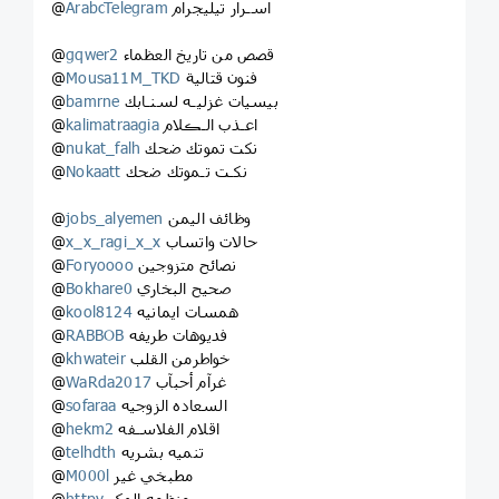
اسـرار تيليجرام
ArabcTelegram
@
قصص من تاريخ العظماء
gqwer2
@
فنون قتالية
Mousa11M_TKD
@
بيسيات غزليـه لسنـابك
bamrne
@
اعـذب الـڪلام
kalimatraagia
@
نكت تموتك ضحك
nukat_falh
@
نكـت تـموتك ضحك
Nokaatt
@
وظائف اليمن
jobs_alyemen
@
حالات واتساب
x_x_ragi_x_x
@
نصائح متزوجين
Foryoooo
@
صحيح البخاري
Bokhare0
@
همسات ايمانيه
kool8124
@
فديوهات طريفه
RABBOB
@
خواطرمن القلب
khwateir
@
غرآم أحبآب
WaRda2017
@
السعاده الزوجيه
sofaraa
@
اقلام الفلاسـفه
hekm2
@
تنميه بشريه
telhdth
@
مطبخي غير
M000l
@
منظمه الهكر
httpv
@