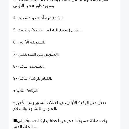
وسورة طويلة غير الأولى.
4- الركوع مرة أخرى والتسبيح.
5- القيام (سمع الله لمن حمده) والحمد.
6- السجدة الأولى.
7- الجلوس بين السجدتين.
8- السجدة الثانية.
9- القيام للركعة الثانية.
●الركعة الثانية:
- نفعل مثل الركعة الأولى، مع اختلاف السور وفي الأخير
الجلوس للتشهد والسلام.
■ﻭﻗﺖ ﺻﻼﺓ ﺧﺴﻮﻑ ﺍﻟﻘﻤﺮ ﻣﻦ ﻟﺤﻈﺔ ﺑﺪﺍﻳﺔ ﺍﻟﺨﺴﻮﻑ ﺇﻟﻰ
ﺍﻧﺠﻼﺀ ﺍﻟﻘﻤﺮ....