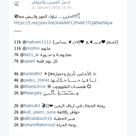
اجمل القصص والخواطر
27 January 2018 11:06
🚫احذررر .. تناول الموز والبيض معا⁉️👇
https://t.me/joinchat/AAAAAFL2PwW3TQaBVoFAqw
___
{اشعار❤️مـنبـ❦ـع ❤️الاحـ❦ ـساس}
mahsen1212
11k @
ملهم
molhm
11k @
معلـومـة و صــورة
facts_ar
7k @
كل يوم قصة
qasah
7k @
⚜||•الأندلس تأريخ وحضارة ⚔
tarikh897
4k @
لـنـآ فـيہْ حـبـــنآ حـگـآيـهۂ
zeeko_2044z
4k @
🎯 همسات القلووووب 💞
Rheek2016
3k @
مِــسًـًسًـًـجََ ــآُتُُـيـﮯّ
Masegaty
2k @
🎬||📯 روعة الجمال في ارياف اليمن
Raimah1
2k @
خواطر راااائعة
kull_yawm_suna
2k @
منبر الخطباء
alkhataba2016
2k @
روعه الحياه
rehamMahmoud
2k @