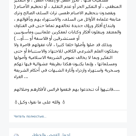
المنطقي ، أو التفكير الحر أو عدم التقليد ، أو تحطيم الأصنام (
ويقصدون بتحطيم الاصنام طمس تراث السلف الصالح وترك
متابعة علماءه الأوائل من السلف، والاستهزاء بهم وبأقوالهم ،
وابتداع أفكار ورؤى جديدة تخالفهم تماما حتى في الفتاوى
والمعتقد وينقلون أفكار وكتابات لمفكرين علمانيين ومأسونيين
أو مستشرقين أو فلاسفة أو ....أو... )
وبذلك قد ضلوا وأضلوا خلقا كثيرا ، لأن عقولهم قاصرة ولا
يمتلكون العلم الشرعي الكافي للاجتهاد والاستنباط أو حتى
التفكير وبما لا يخالف نصوص الشريعة الاسلامية وأصولها
ومسلماتها ، وإنما يكتبون هكذا بطريقة عشوائية فيها تهكم
وسخرية واستهزاء وازدراء وأثارة الشبهات في أحكام الشريعة
الغراء ...
فانتبهوا أن تنخدعوا بهم فتقعوا فرائس لأفكارهم وضلالهم.....
💧والله على ما نقول وكيل 💧
Читать полностью…
اجمل القصص والخواطر