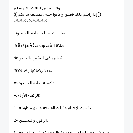
وقال صلى الله عليه وسلم:
(( إذا رأيتم ذلك فصلوا وادعوا حتى يكشف ما بكم ))
🌙🌙🌙🌙🌙🌙🌙🌙
ﻣﻌﻠﻮﻣﺎﺕ_ﺣﻮﻝ_ﺻﻼﺓ_ﺍﻟﺨﺴﻮﻑ ..
----------------------------------------
☆ﺻﻼﺓ ﺍﻟﺨُﺴﻮﻑ ﺳﻨَّﺔٌ ﻣﺆﻛﺪﺓٌ
☆ ﺗُﺼﻠَّﻰ ﻓﻲ ﺍﻟﺴَّﻔﺮ ﻭﺍﻟﺤﻀﺮ
☆ﻋﺪﺩ ﺭﻛﻌﺎﺗﻬﺎ ﺭﻛﻌﺘﺎﻥ...
#كيفية صلاة الخسوف:
●الركعة الأولى:
1- تكبيرة الإحرام وقراءة الفاتحة وسورة طويلة.
2- الركوع والتسبيح.
3- القيام (سمع الله لمن حمده) والحمد ثم قراءة الفاتحة