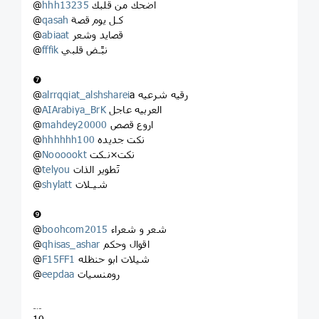
اضحك من قلبك
hhh13235
@
كـل يوم قصة
qasah
@
قصايد وشعر
abiaat
@
نبًـض قلبي
fffik
@
❼
a رقيه شرعيه
alrrqqiat_alshsharei
@
العربيه عاجل
AIArabiya_BrK
@
اروع قصص
mahdey20000
@
نكت جديده
hhhhhh100
@
نكت×نـكت
Noooookt
@
تَطوير الذات
telyou
@
شيـلات
shylatt
@
❾
شعر و شعراء
boohcom2015
@
اقوال وحكم
qhisas_ashar
@
شيلات ابو حنظله
F15FF1
@
رومنسيات
eepdaa
@
﹎
10