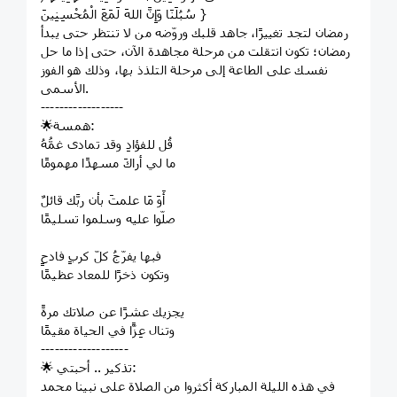
سُبُلَنَا وَإِنَّ اللهَ لَمَعَ الْمُحْسِنِينَ }
لا تنتظر حتى يبدأ ‎رمضان لتجد تغييرًا، جاهد قلبك وروّضه من
الآن، حتى إذا ما حل ‎رمضان؛ تكون انتقلت من مرحلة مجاهدة
نفسك على الطاعة إلى مرحلة التلذذ بها، وذلك هو الفوز
الأسمى.
------------------
🌟همسة:
قُل للفؤادِ وقد تمادى غمُّهُ
ما لي أراكَ مسهدًا مهمومًا
أَوَ مَا علمتَ بأن ربَّك قائلٌ
صلّوا عليه وسلموا تسليمًا
فبها يفرّجُ كلّ كربٍ فادحٍ
وتكون ذخرًا للمعاد عظيمًا
يجزيك عشرًا عن صلاتك مرةً
وتنال عِزًّا في الحياة مقيمًا
-------------------
🌟 تذكير .. أحبتي:
في هذه الليلة المباركة أكثروا من الصلاة على نبينا محمد