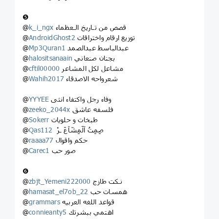
❺
قصص من تـاريخ الـعظماء
k_i_ngx
@
توزيع ارقام واختراقات
AndroidGhost2
@
عبدالباسط عبدالصمد
Mp3Quran1
@
بجنان صنعاني
halositsanaain
@
مشاعل لكل المشاعر
cftil00000
@
شعرواحه الاصدقاء
Wahih2017
@
وفاء رجل واكتفاء انثى
YYYEE
@
فلسفه عاشق
zeeko_2044x
@
طبخات و حلويات
Sokerr
@
صِمِتُ آلَمِشّآعَ ـرْ ‏
Qas112
@
حكم واقوال
raaaa77
@
صور حب
Carec1
@
❻
نـكت طازج
zbjt_Yemeni222000
@
همسات حب
hamasat_el7ob_22
@
قواعد اللغه العربيه
grammars
@
اهتمي ببشرتك
connieanty5
@