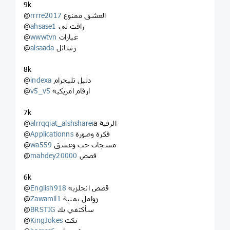
9k
العشق ممنوع
rrrre2017
@
راقت لي
ahsase1
@
عبارات
wwwtvn
@
رسائل
alsaada
@
8k
دليل تليجرام
indexa
@
ارقام امريكية
v5_v5
@
7k
a الرقية
alrrqqiat_alshsharei
@
فكرة وصورة
Applicationns
@
مسجات حب وعشق
wa559
@
قصص
mahdey20000
@
6k
قصص انجلزيه
English918
@
زوامل يمنية
Zawamil1
@
سأكتفي بك
BRSTIG
@
نكت
KingJokes
@