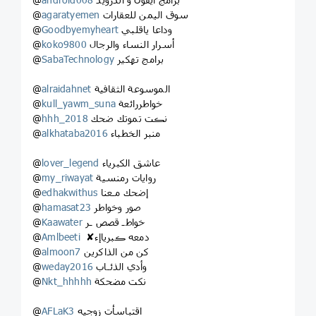
سوق اليمن للعقارات
agaratyemen
@
وداعا ياقلبي
Goodbyemyheart
@
أسرار النساء والرجال
koko9800
@
برامج تهكير
SabaTechnology
@
الموسوعة الثقافية
alraidahnet
@
خواطررائعة
kull_yawm_suna
@
نڪت تموتك ضحك
hhh_2018
@
منبر الخطباء
alkhataba2016
@
عاشق الكبرياء
lover_legend
@
روايات رمنسية
my_riwayat
@
إضحك مـعنا
edhakwithus
@
صور وخواطر
hamasat23
@
خواطـ قصص ـر
Kaawater
@
️ ✘دمعه ڪبرياإء
Amlbeeti
@
كن من الذاكرين
almoon7
@
وأدي الذئـاب
weday2016
@
نكت مضحكة
Nkt_hhhhh
@
اقتباسأت زوجيه
AFLaK3
@