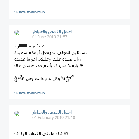
Читать полностью…
اجمل القصص والخواطر
04 June 2019 21:57
عيدكم مباااااااارك
سائلين المولى ان يجعل أيامكم سعيدة،
وأن يعيده علينا وعليكم أعواما عديدة،
وازمنة مديدة، وأنتم في أحسن حال 🌹
​​​ནྱཾ༩ྀ༄ وكل عام وانتم بخير ༄ནྱཾ༩ྀ
Читать полностью…
اجمل القصص والخواطر
04 February 2019 21:18
.
قناة ملتقى القنوات الهادفة 👍