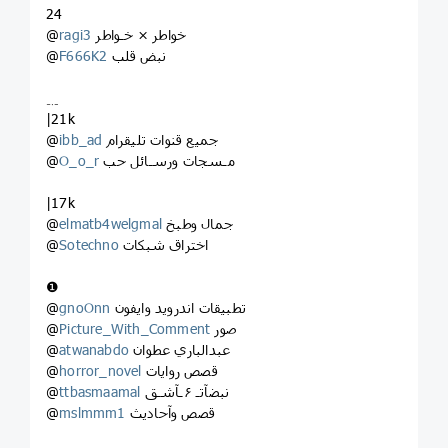
24
خواطر × خـواطر
ragi3
@
نبض قلب
F666K2
@
﹎
|21k
جميع قنوات تليقرام
ibb_ad
@
مـسجات ورسـائل حب
O_o_r
@
|17k
جمال وطبخ
elmatb4welgmal
@
اختراق شبكات
Sotechno
@
❶
تطبيقات اندرويد وايفون
gnoOnn
@
صور
Picture_With_Comment
@
عبدالباري عطوان
atwanabdo
@
قصص روايات
horror_novel
@
نبضآتـ ️۶ـآشـق
ttbasmaamal
@
قصص وآحاديث
mslmmm1
@